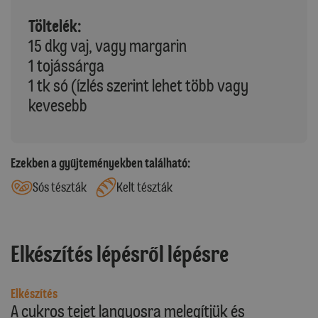
Töltelék:
15 dkg vaj, vagy margarin
1 tojássárga
1 tk só (ízlés szerint lehet több vagy
kevesebb
Ezekben a gyűjteményekben található:
Sós tészták
Kelt tészták
Elkészítés lépésről lépésre
Elkészítés
A cukros tejet langyosra melegítjük és