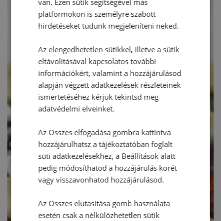
van. Ezen sütik segítségével más
platformokon is személyre szabott
hirdetéseket tudunk megjeleníteni neked.
Az elengedhetetlen sütikkel, illetve a sütik
eltávolításával kapcsolatos további
információkért, valamint a hozzájárulásod
alapján végzett adatkezelések részleteinek
ismertetéséhez kérjük tekintsd meg
adatvédelmi elveinket.
Az Összes elfogadása gombra kattintva
hozzájárulhatsz a tájékoztatóban foglalt
süti adatkezelésekhez, a Beállítások alatt
pedig módosíthatod a hozzájárulás körét
vagy visszavonhatod hozzájárulásod.
Az Összes elutasítása gomb használata
esetén csak a nélkülözhetetlen sütik