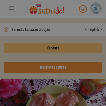
Receptek
Keresés
Részletes szűrés