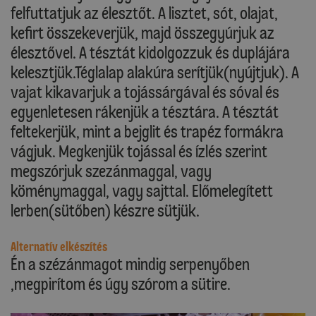
felfuttatjuk az élesztőt. A lisztet, sót, olajat,
kefirt összekeverjük, majd összegyúrjuk az
élesztővel. A tésztát kidolgozzuk és duplájára
kelesztjük.Téglalap alakúra serítjük(nyújtjuk). A
vajat kikavarjuk a tojássárgával és sóval és
egyenletesen rákenjük a tésztára. A tésztát
feltekerjük, mint a bejglit és trapéz formákra
vágjuk. Megkenjük tojással és ízlés szerint
megszórjuk szezánmaggal, vagy
köménymaggal, vagy sajttal. Előmelegített
lerben(sütőben) készre sütjük.
Alternatív elkészítés
Én a szézánmagot mindig serpenyőben
,megpirítom és úgy szórom a sütire.