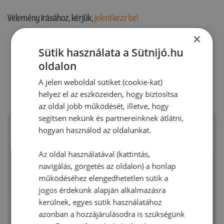
Vélemény írásához, kérjük,
jelentkezz be!
×
Sütik használata a Sütnijó.hu
RECEPTAJÁNLÓ
oldalon
A jelen weboldal sütiket (cookie-kat)
helyez el az eszközeiden, hogy biztosítsa
az oldal jobb működését, illetve, hogy
segítsen nekünk és partnereinknek átlátni,
hogyan használod az oldalunkat.
Az oldal használatával (kattintás,
navigálás, görgetés az oldalon) a honlap
működéséhez elengedhetetlen sütik a
jogos érdekünk alapján alkalmazásra
kerülnek, egyes sütik használatához
azonban a hozzájárulásodra is szükségünk