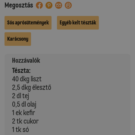
Megosztás
Sós aprósütemények
Egyéb kelt tészták
Karácsony
Hozzávalók
Tészta:
40 dkg liszt
2,5 dkg élesztő
2 dl tej
0,5 dl olaj
1 ek kefir
2 tk cukor
1 tk só