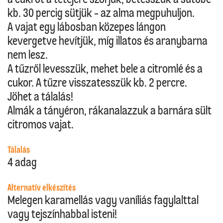
kb. 30 percig sütjük - az alma megpuhuljon.
A vajat egy lábosban közepes lángon
kevergetve hevítjük, míg illatos és aranybarna
nem lesz.
A tűzről levesszük, mehet bele a citromlé és a
cukor. A tűzre visszatesszük kb. 2 percre.
Jöhet a tálalás!
Almák a tányéron, rákanalazzuk a barnára sült
citromos vajat.
Tálalás
4 adag
Alternatív elkészítés
Melegen karamellás vagy vaníliás fagylalttal
vagy tejszínhabbal isteni!