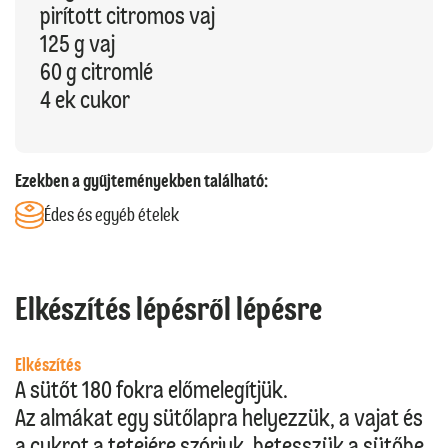
pirított citromos vaj
125 g vaj
60 g citromlé
4 ek cukor
Ezekben a gyűjteményekben található:
Édes és egyéb ételek
Elkészítés lépésről lépésre
Elkészítés
A sütőt 180 fokra előmelegítjük.
Az almákat egy sütőlapra helyezzük, a vajat és
a cukrot a tetejére szórjuk, betesszük a sütőbe