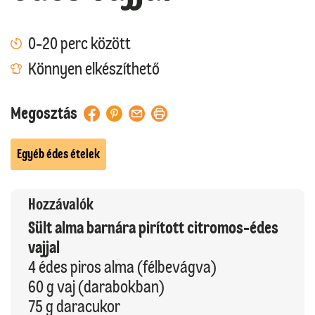
0-20 perc között
Könnyen elkészíthető
Megosztás
Egyéb édes ételek
Hozzávalók
Sült alma barnára pirított citromos-édes
vajjal
4 édes piros alma (félbevágva)
60 g vaj (darabokban)
75 g daracukor