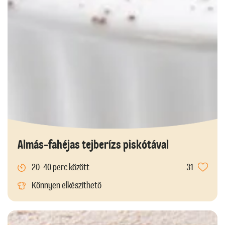
Almás-fahéjas tejberízs piskótával
20-40 perc között
31
Könnyen elkészíthető