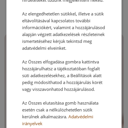
hirdetéseket tudunk megjeleníteni neked.
RECEPTAJÁNLÓ
Az elengedhetetlen sütikkel, illetve a sütik
eltávolításával kapcsolatos további
információkért, valamint a hozzájárulásod
alapján végzett adatkezelések részleteinek
ismertetéséhez kérjük tekintsd meg
adatvédelmi elveinket.
Az Összes elfogadása gombra kattintva
hozzájárulhatsz a tájékoztatóban foglalt
süti adatkezelésekhez, a Beállítások alatt
pedig módosíthatod a hozzájárulás körét
vagy visszavonhatod hozzájárulásod.
Az Összes elutasítása gomb használata
esetén csak a nélkülözhetetlen sütik
kerülnek alkalmazásra.
Adatvédelmi
irányelvek