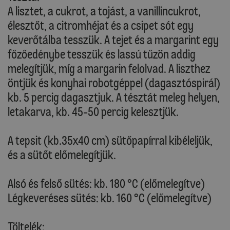
A lisztet, a cukrot, a tojást, a vanillincukrot,
élesztőt, a citromhéjat és a csipet sót egy
keverőtálba tesszük. A tejet és a margarint egy
főzőedénybe tesszük és lassú tűzön addig
melegítjük, míg a margarin felolvad. A liszthez
öntjük és konyhai robotgéppel (dagasztóspirál)
kb. 5 percig dagasztjuk. A tésztát meleg helyen,
letakarva, kb. 45-50 percig kelesztjük.
A tepsit (kb.35x40 cm) sütőpapírral kibéleljük,
és a sütőt előmelegítjük.
Alsó és felső sütés: kb. 180 °C (előmelegítve)
Légkeveréses sütés: kb. 160 °C (előmelegítve)
Töltelék: