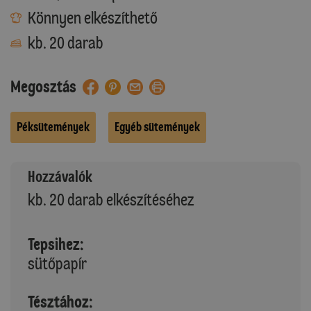
Könnyen elkészíthető
kb. 20 darab
Megosztás
Péksütemények
Egyéb sütemények
Hozzávalók
kb. 20 darab elkészítéséhez
Tepsihez:
sütőpapír
Tésztához: