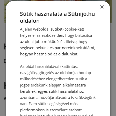
×
Sütik használata a Sütnijó.hu
oldalon
A jelen weboldal sütiket (cookie-kat)
helyez el az eszközeiden, hogy biztosítsa
az oldal jobb működését, illetve, hogy
Hozzászólások
segítsen nekünk és partnereinknek átlátni,
hogyan használod az oldalunkat.
Ehhez a recepthez még nem érkezett hozzászólás.
Az oldal használatával (kattintás,
navigálás, görgetés az oldalon) a honlap
működéséhez elengedhetetlen sütik a
Hozzászólás írása
jogos érdekünk alapján alkalmazásra
kerülnek, egyes sütik használatához
azonban a hozzájárulásodra is szükségünk
Vélemény írásához, kérjük,
jelentkezz be!
van. Ezen sütik segítségével más
platformokon is személyre szabott