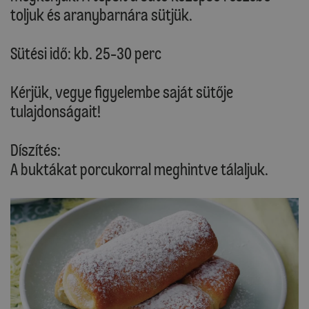
toljuk és aranybarnára sütjük.
Sütési idő: kb. 25-30 perc
Kérjük, vegye figyelembe saját sütője
tulajdonságait!
Díszítés:
A buktákat porcukorral meghintve tálaljuk.