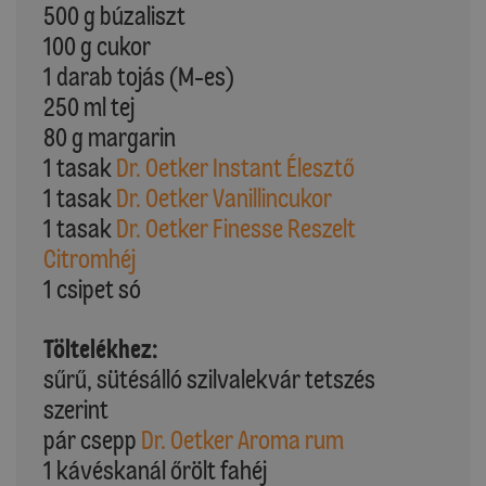
500 g búzaliszt
100 g cukor
1 darab tojás (M-es)
250 ml tej
80 g margarin
1 tasak
Dr. Oetker Instant Élesztő
1 tasak
Dr. Oetker Vanillincukor
1 tasak
Dr. Oetker Finesse Reszelt
Citromhéj
1 csipet só
Töltelékhez:
sűrű, sütésálló szilvalekvár tetszés
szerint
pár csepp
Dr. Oetker Aroma rum
1 kávéskanál őrölt fahéj