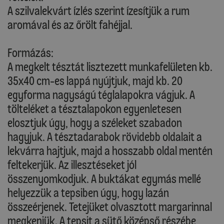
A szilvalekvárt ízlés szerint ízesítjük a rum
aromával és az őrölt fahéjjal.
Formázás:
A megkelt tésztát lisztezett munkafelületen kb.
35x40 cm-es lappá nyújtjuk, majd kb. 20
egyforma nagyságú téglalapokra vágjuk. A
tölteléket a tésztalapokon egyenletesen
elosztjuk úgy, hogy a széleket szabadon
hagyjuk. A tésztadarabok rövidebb oldalait a
lekvárra hajtjuk, majd a hosszabb oldal mentén
feltekerjük. Az illesztéseket jól
összenyomkodjuk. A buktákat egymás mellé
helyezzük a tepsiben úgy, hogy lazán
összeérjenek. Tetejüket olvasztott margarinnal
megkenjük. A tepsit a sütő középső részébe