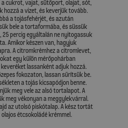
a cukrot, vajat, sütőport, olajat, sót,
ük hozzá a vizet, és keverjük tovább.
bá a tojásfehérjét, és azután
tsük bele a tortaformába, és süssük
tt, 25 percig egyáltalán ne nyitogassuk
óta. Amikor készen van, hagyjuk
 lapra. A citromkrémhez a citromlevet,
jásokat egy külön mérőpohárban
 keveréket lassanként adjuk hozzá.
özepes fokozaton, lassan sűrítsük be.
kleten a tojás kicsapódjon benne.
njük meg vele az alsó tortalapot. A
jük meg vékonyan a meggylekvárral.
jd az utolsó piskótalap. A kész tortát
, olajos étcsokoládé krémmel.