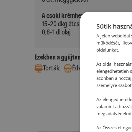
A csoki krémhez:
15-20 dkg étcsokoládé
Sütik haszná
0,8-1 dl olaj
A jelen weboldal s
működését, illetv
oldalunkat.
Ezekben a gyűjteményekben található
Az oldal használa
Torták
Édes sütemények
elengedhetetlen s
azonban a hozzájá
személyre szabot
Az elengedhetetlen
valamint a hozzáj
meg adatvédelmi 
Az Összes elfogad