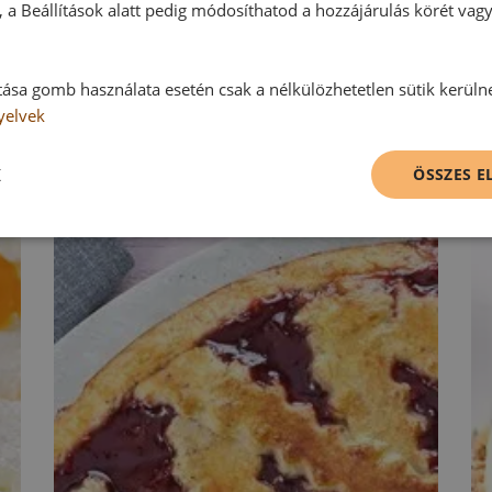
 a Beállítások alatt pedig módosíthatod a hozzájárulás körét vag
tása gomb használata esetén csak a nélkülözhetetlen sütik kerüln
yelvek
K
ÖSSZES 