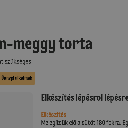
om-meggy torta
at szükséges
Ünnepi alkalmak
Elkészítés lépésről lépésr
Elkészítés
Melegítsük elő a sütőt 180 fokra. 