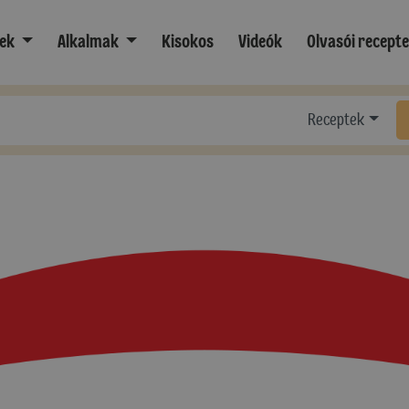
ek
Alkalmak
Kisokos
Videók
Olvasói recept
Receptek