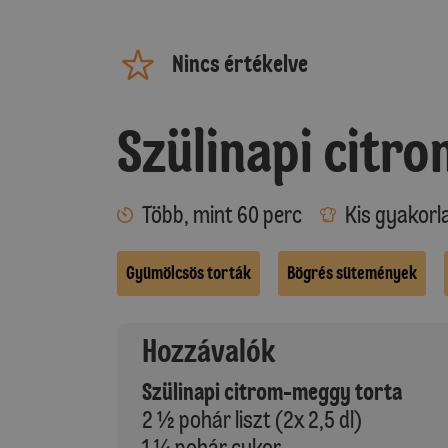
Nincs értékelve
Szülinapi citr
Több, mint 60 perc
Kis gyakorl
Gyümölcsös torták
Bögrés sütemények
Hozzávalók
Szülinapi citrom-meggy torta
2 ½ pohár liszt (2x 2,5 dl)
1 ¼ pohár cukor