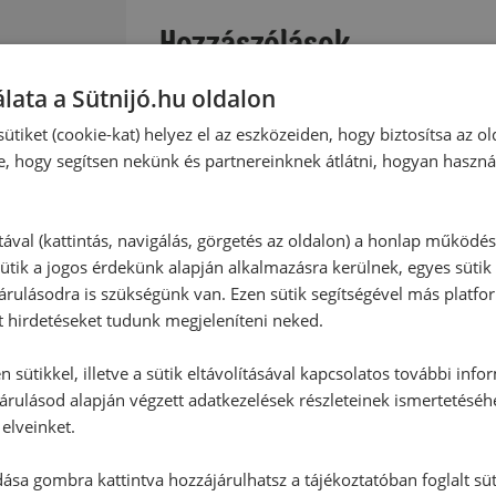
Hozzászólások
lata a Sütnijó.hu oldalon
Ehhez a recepthez még nem érkeze
ütiket (cookie-kat) helyez el az eszközeiden, hogy biztosítsa az ol
e, hogy segítsen nekünk és partnereinknek átlátni, hogyan haszná
Hozzászólás írása
:
tával (kattintás, navigálás, görgetés az oldalon) a honlap működé
ütik a jogos érdekünk alapján alkalmazásra kerülnek, egyes sütik
Vélemény írásához, kérjük,
jelentke
rulásodra is szükségünk van. Ezen sütik segítségével más platfo
t hirdetéseket tudunk megjeleníteni neked.
 sütikkel, illetve a sütik eltávolításával kapcsolatos további info
RECEPTAJÁNLÓ
árulásod alapján végzett adatkezelések részleteinek ismertetéséh
elveinket.
ása gombra kattintva hozzájárulhatsz a tájékoztatóban foglalt süt