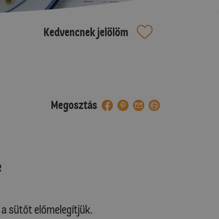
Kedvencnek jelölöm
Megosztás
e
a sütőt előmelegítjük.