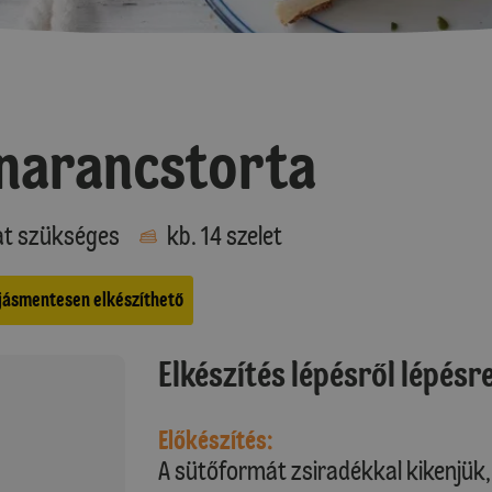
narancstorta
at szükséges
kb. 14 szelet
jásmentesen elkészíthető
Elkészítés lépésről lépésr
Előkészítés:
A sütőformát zsiradékkal kikenjük, 