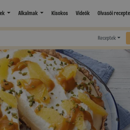
ek
Alkalmak
Kisokos
Videók
Olvasói recept
Receptek