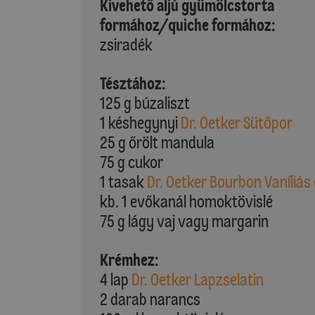
Kivehető aljú gyümölcstorta
formához/quiche formához:
zsiradék
Tésztához:
125 g búzaliszt
1 késhegynyi
Dr. Oetker Sütőpor
25 g őrölt mandula
75 g cukor
1 tasak
Dr. Oetker Bourbon Vaníliás
kb. 1 evőkanál homoktövislé
75 g lágy vaj vagy margarin
Krémhez:
4 lap
Dr. Oetker Lapzselatin
2 darab narancs