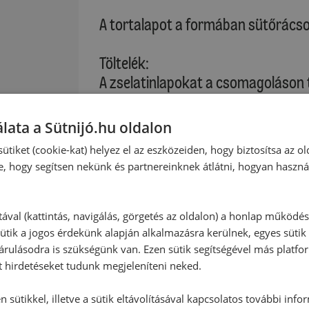
A tortalapot a formában sütőrácson
Töltelék:
A zselatinlapokat a csomagoláson ta
narancsot meghámozzuk, közben a fe
elválasztó hártyák közti gyümölcsh
lata a Sütnijó.hu oldalon
gyümölcshús filéit kis darabokra v
ütiket (cookie-kat) helyez el az eszközeiden, hogy biztosítsa az ol
edényben felfogjuk. Leveszünk 2 e
e, hogy segítsen nekünk és partnereinknek átlátni, hogyan haszná
 cukor
narancs filéit a díszítéshez félret
szintén beleöntjük az edénybe, majd
nem olvadt. Az edényt lehúzzuk a t
tával (kattintás, navigálás, görgetés az oldalon) a honlap működé
ütik a jogos érdekünk alapján alkalmazásra kerülnek, egyes sütik
és feloldjuk benne, majd hagyjuk kih
rulásodra is szükségünk van. Ezen sütik segítségével más platfo
A mascarponet és a likőrt belekeve
t hirdetéseket tudunk megjeleníteni neked.
keményre felverjük, s ha a massza 
belekeverjük a tejszínt. A krémet e
 sütikkel, illetve a sütik eltávolításával kapcsolatos további info