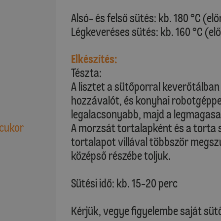
Alsó- és felső sütés: kb. 180 °C (el
Légkeveréses sütés: kb. 160 °C (el
Elkészítés:
Tészta:
A lisztet a sütőporral keverőtálba
hozzávalót, és konyhai robotgéppel
legalacsonyabb, majd a legmagas
 cukor
A morzsát tortalapként és a torta
tortalapot villával többször megsz
középső részébe toljuk.
Sütési idő: kb. 15-20 perc
Kérjük, vegye figyelembe saját sütő