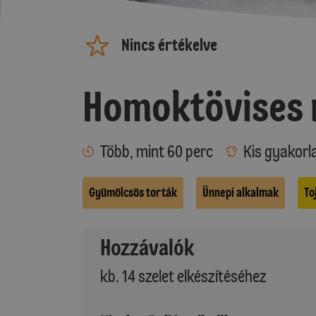
Nincs értékelve
Homoktövises 
Több, mint 60 perc
Kis gyakorl
Gyümölcsös torták
Ünnepi alkalmak
To
Hozzávalók
kb. 14 szelet elkészítéséhez