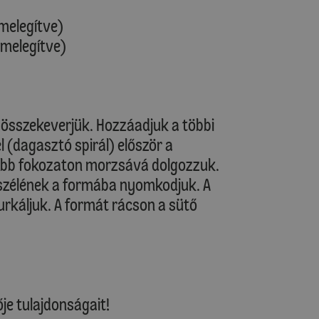
őmelegítve)
őmelegítve)
n összekeverjük. Hozzáadjuk a többi
 (dagasztó spirál) először a
abb fokozaton morzsává dolgozzuk.
 szélének a formába nyomkodjuk. A
urkáljuk. A formát rácson a sütő
je tulajdonságait!