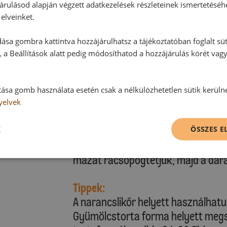
hűtőszekrényben hagyjuk megdermed
árulásod alapján végzett adatkezelések részleteinek ismertetéséh
leválasztjuk a formáról, és tortatá
elveinket.
ása gombra kattintva hozzájárulhatsz a tájékoztatóban foglalt süt
Tejszínes díszítés:
 a Beállítások alatt pedig módosíthatod a hozzájárulás körét vag
:
A tejszínt a habfixálóval és a vaníl
mascarponet tálba tesszük, és óva
mascarpones tejszínt lazán elkenjü
tása gomb használata esetén csak a nélkülözhetetlen sütik kerüln
yelvek
Díszítés:
K
A homoktövislevet, a 2 evőkanál na
ÖSSZES 
kézi habverővel összekeverjük. A na
mázat rácsöpögtetjük, majd a dara
Tippek:
A narancslikőr helyett használhatu
Gyümölcstorta forma helyett meg