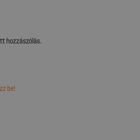
tt hozzászólás.
zz be!