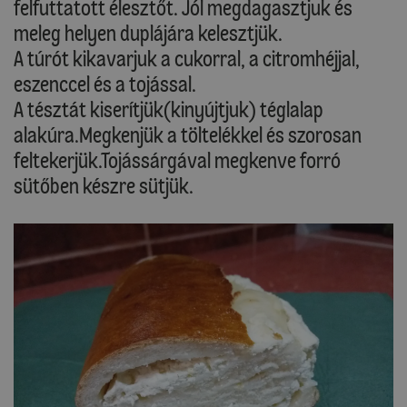
felfuttatott élesztőt. Jól megdagasztjuk és
meleg helyen duplájára kelesztjük.
A túrót kikavarjuk a cukorral, a citromhéjjal,
eszenccel és a tojással.
A tésztát kiserítjük(kinyújtjuk) téglalap
alakúra.Megkenjük a töltelékkel és szorosan
feltekerjük.Tojássárgával megkenve forró
sütőben készre sütjük.