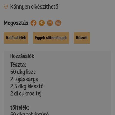
Könnyen elkészíthető
Megosztás
Kalácsfélék
Egyéb sütemények
Húsvét
Hozzávalók
Tészta:
50 dkg liszt
2 tojássárga
2,5 dkg élesztő
2 dl cukros tej
töltelék:
50 dkg tehéntúró