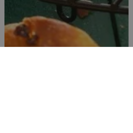
Csokoládés koszorú