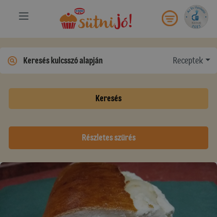
Receptek
Keresés
Részletes szűrés