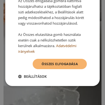
Az Összes elfogadása gombra kattintva
hozzájárulhatsz a tájékoztatóban foglalt
süti adatkezelésekhez, a Beállítások alatt
pedig módosíthatod a hozzájárulás körét
vagy visszavonhatod hozzájárulásod.
Az Összes elutasítása gomb használata
esetén csak a nélkülözhetetlen sütik
kerülnek alkalmazásra.
Adatvédelmi
irányelvek
ÖSSZES ELFOGADÁSA
BEÁLLÍTÁSOK