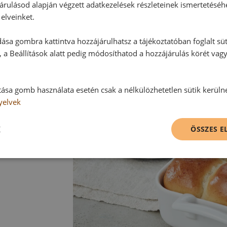
Tipp:
árulásod alapján végzett adatkezelések részleteinek ismertetéséh
A zsemlék fagyaszthatóak.
elveinket.
ása gombra kattintva hozzájárulhatsz a tájékoztatóban foglalt süt
 a Beállítások alatt pedig módosíthatod a hozzájárulás körét vag
tása gomb használata esetén csak a nélkülözhetetlen sütik kerüln
yelvek
K
ÖSSZES 