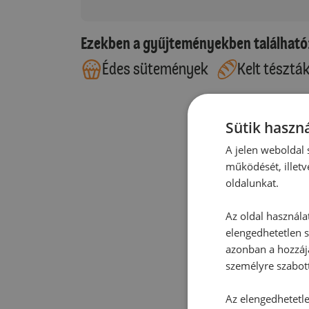
Ezekben a gyűjteményekben található
Édes sütemények
Kelt tésztá
Sütik haszná
A jelen weboldal s
működését, illetv
oldalunkat.
Az oldal használa
elengedhetetlen s
azonban a hozzájá
személyre szabot
Az elengedhetetlen