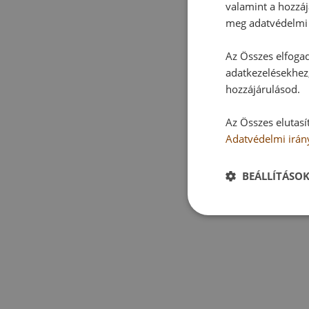
valamint a hozzáj
meg adatvédelmi 
Az Összes elfogad
adatkezelésekhez,
hozzájárulásod.
Az Összes elutasí
Adatvédelmi irán
BEÁLLÍTÁSO