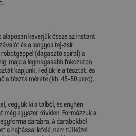
t.
és alaposan keverjük össze az instant
závalót és a langyos tej-zsír
 robotgéppel (dagasztó spirál) a
eig, majd a legmagasabb fokozaton
sztát kapjunk. Fedjük le a tésztát, és
ő a tészta mérete (kb. 45-50 perc).
el, vegyük ki a tálból, és enyhén
 át még egyszer röviden. Formázzuk a
2 egyforma darabra. A darabokból
 a hajtással lefelé, nem túl közel