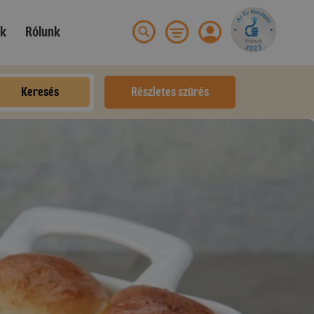
ek
Rólunk
Keresés
Részletes szűrés