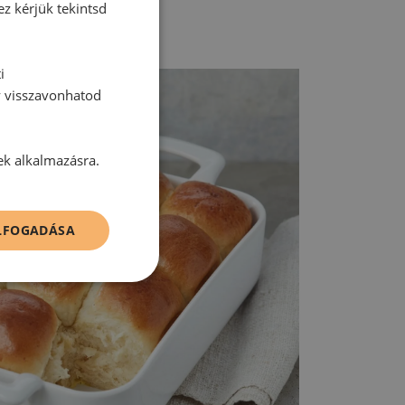
ez kérjük tekintsd
i
y visszavonhatod
ek alkalmazásra.
ELFOGADÁSA