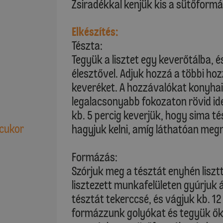
Zsiradékkal kenjük kis a sütőformá
Elkészítés:
Tészta:
Tegyük a lisztet egy keverőtálba, 
élesztővel. Adjuk hozzá a többi hoz
keveréket. A hozzávalókat konyhai
legalacsonyabb fokozaton rövid id
kb. 5 percig keverjük, hogy sima té
 cukor
hagyjuk kelni, amíg láthatóan megn
Formázás:
Szórjuk meg a tésztát enyhén lisztt
lisztezett munkafelületen gyúrjuk
tésztát tekerccsé, és vágjuk kb. 1
formázzunk golyókat és tegyük őket