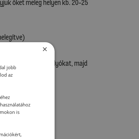
juk őket meleg helyen kb. 20-25
melegítve)
őmelegítve)
×
jjel. Kenjük meg a golyókat, majd
dal jobb
ében lévő rácsra.
lod az
séhez
 használatához
je tulajdonságait!
rmokon is
b fogyasztani.
rmációkért,