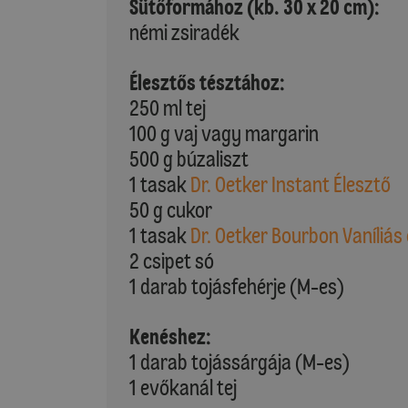
Sütőformához (kb. 30 x 20 cm):
némi zsiradék
Élesztős tésztához:
250 ml tej
100 g vaj vagy margarin
500 g búzaliszt
1 tasak
Dr. Oetker Instant Élesztő
50 g cukor
1 tasak
Dr. Oetker Bourbon Vaníliás
2 csipet só
1 darab tojásfehérje (M-es)
Kenéshez:
1 darab tojássárgája (M-es)
1 evőkanál tej