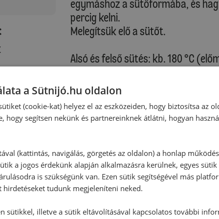
egymáshoz a sütőformába, és hagy
percig kelni.
:
Melegítsük elő a sütőt.
k
Alsó és felső sütés: kb. 180 °C (elő
Légkeveréses sütés: kb. 160 °C (el
lata a Sütnijó.hu oldalon
Keverjük össze a tojássárgáját a te
ütiket (cookie-kat) helyez el az eszközeiden, hogy biztosítsa az ol
helyezzük a tepsit a sütő alsó rész
e, hogy segítsen nekünk és partnereinknek átlátni, hogyan haszná
Sütési idő: kb. 25-28 perc
tával (kattintás, navigálás, görgetés az oldalon) a honlap működé
ütik a jogos érdekünk alapján alkalmazásra kerülnek, egyes sütik
Kérjük, vegye figyelembe saját sütő
rulásodra is szükségünk van. Ezen sütik segítségével más platfo
t hirdetéseket tudunk megjeleníteni neked.
A tejes zsemlét langyosan a legjob
 sütikkel, illetve a sütik eltávolításával kapcsolatos további info