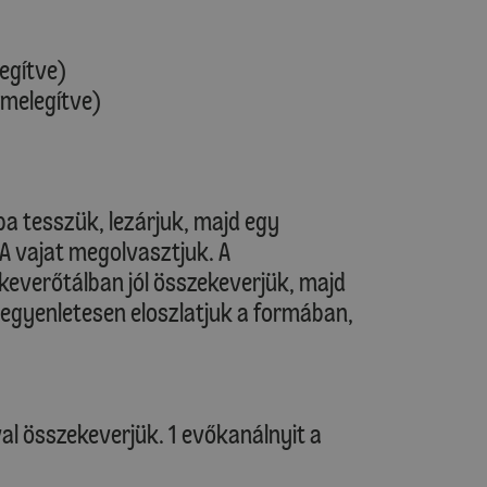
legítve)
őmelegítve)
 tesszük, lezárjuk, majd egy
 A vajat megolvasztjuk. A
everőtálban jól összekeverjük, majd
 egyenletesen eloszlatjuk a formában,
al összekeverjük. 1 evőkanálnyit a