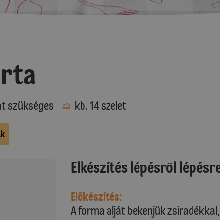
orta
at szükséges
kb. 14 szelet
ak
Elkészítés lépésről lépésr
Előkészítés:
A forma alját bekenjük zsiradékkal,