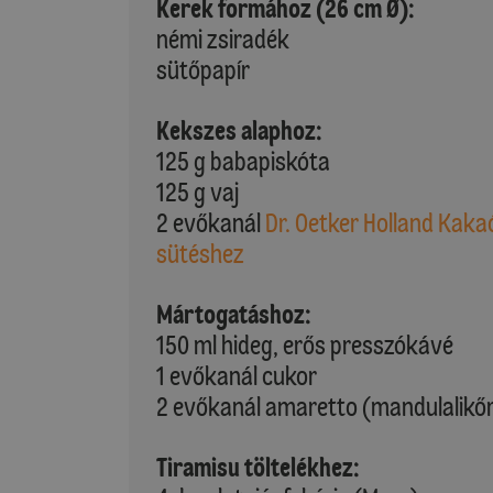
Kerek formához (26 cm Ø):
némi zsiradék
sütőpapír
Kekszes alaphoz:
125 g babapiskóta
125 g vaj
2 evőkanál
Dr. Oetker Holland Kaka
sütéshez
Mártogatáshoz:
150 ml hideg, erős presszókávé
1 evőkanál cukor
2 evőkanál amaretto (mandulalikő
Tiramisu töltelékhez: