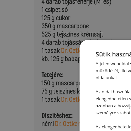
4 darab tojásfehérje (M-es)
1 csipet só
125 g cukor
350 g mascarpone
525 g tejszínes krémsajt
4 darab tojássárgája (M-es)
1 tasak
Dr. Oetker Vanillincukor
Sütik haszná
kb. 125 g babapiskóta
A jelen weboldal s
működését, illetv
Tetejére:
oldalunkat.
150 g mascarpone
75 g tejszínes krémsajt
Az oldal használa
1 tasak
Dr. Oetker Vanillincukor
elengedhetetlen s
azonban a hozzájá
személyre szabot
Díszítéshez:
némi
Dr. Oetker Holland Kakaó süt
Az elengedhetetlen