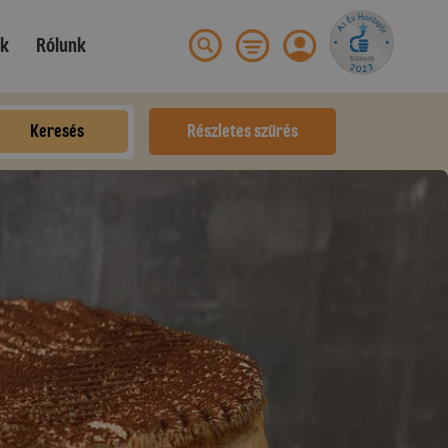
ek
Rólunk
Keresés
Részletes szűrés