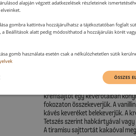
hagyjuk kicsit „összeesni”. Ezután 
árulásod alapján végzett adatkezelések részleteinek ismertetéséh
elveinket.
:
Sütési idő: kb. 15 perc
ása gombra kattintva hozzájárulhatsz a tájékoztatóban foglalt süt
 a Beállítások alatt pedig módosíthatod a hozzájárulás körét vag
Kérjük, vegye figyelembe saját sütő
A sütési idő lejárta után a sütő ajt
tása gomb használata esetén csak a nélkülözhetetlen sütik kerüln
percig benne hagyjuk. Utána kivess
yelvek
K
Teteje:
ÖSSZES 
A süteményt kivesszük a sütőformá
krémsajtot egy keverőtálban konyh
fokozaton összekeverjük. A vanillin
kávés keveréket belekeverjük. A kr
Tetszés szerint habkártyával vagy
A tiramisu sajttortát kakaóval megs