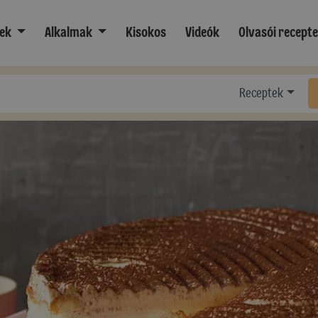
ek
Alkalmak
Kisokos
Videók
Olvasói recept
Receptek