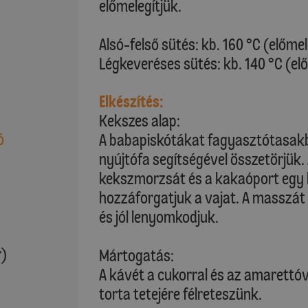
előmelegítjük.
Alsó-felső sütés: kb. 160 °C (előme
Légkeveréses sütés: kb. 140 °C (el
Elkészítés:
Kekszes alap:
ó
A babapiskótákat fagyasztótasakba
nyújtófa segítségével összetörjük.
kekszmorzsát és a kakaóport egy k
hozzáforgatjuk a vajat. A masszát
és jól lenyomkodjuk.
r)
Mártogatás:
A kávét a cukorral és az amarettóv
torta tetejére félreteszünk.