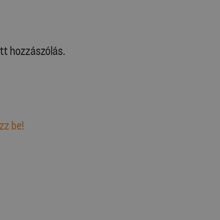
tt hozzászólás.
zz be!