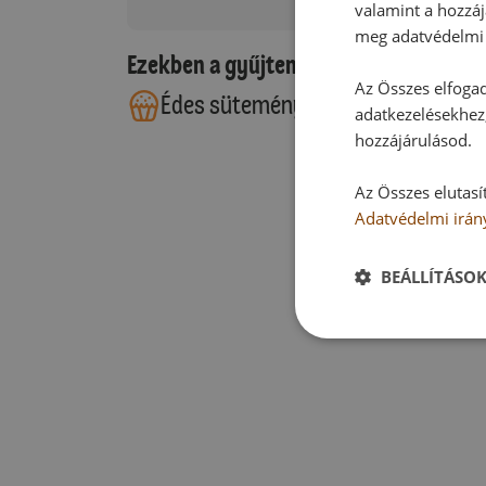
valamint a hozzáj
meg adatvédelmi 
Ezekben a gyűjteményekben található
Az Összes elfogad
Édes sütemények
Torták
adatkezelésekhez,
hozzájárulásod.
Az Összes elutasí
Adatvédelmi irán
BEÁLLÍTÁSO