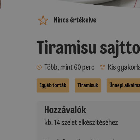
Nincs értékelve
Tiramisu sajtt
Több, mint 60 perc
Kis gyakorl
Egyéb torták
Tiramisuk
Ünnepi alkalm
Hozzávalók
kb. 14 szelet elkészítéséhez