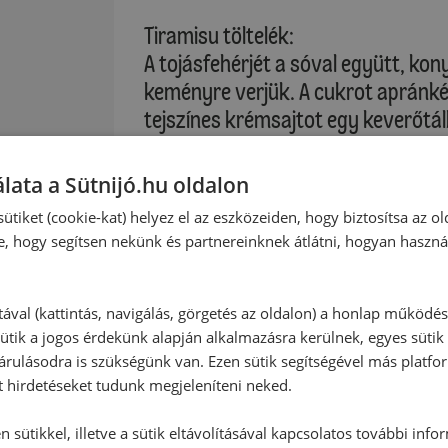
Tiramisu töltelék:
A tojásfehérjét a sóval együtt, ko
keményre verjük. A cukrot apránk
tejszínes krémsajtot egy keverőtá
(habverővel), közepes fokozaton ö
vanillincukorral hozzákeverjük. A t
lata a Sütnijó.hu oldalon
töltelék felét a ropogós alapra kan
ütiket (cookie-kat) helyez el az eszközeiden, hogy biztosítsa az ol
a kávés keverékbe mártogatjuk, a 
e, hogy segítsen nekünk és partnereinknek átlátni, hogyan haszná
benyomkodjuk. A maradék krémet 
elsimítjuk. A sütőformát sütőrácsr
részére. Aláteszünk egy darab sütőp
tával (kattintás, navigálás, görgetés az oldalon) a honlap működé
ütik a jogos érdekünk alapján alkalmazásra kerülnek, egyes sütik
rulásodra is szükségünk van. Ezen sütik segítségével más platfo
Sütési idő: kb. 30 perc
t hirdetéseket tudunk megjeleníteni neked.
éshez
A süteményt kb. 30 percre kivessz
 sütikkel, illetve a sütik eltávolításával kapcsolatos további info