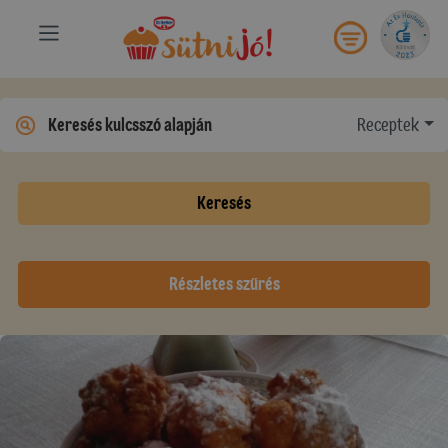
Receptek
Keresés
Részletes szűrés