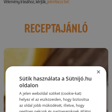
Vélemény írásához, kérjük,
jelentkezz be!
RECEPTAJÁNLÓ
×
Sütik használata a Sütnijó.hu
oldalon
A jelen weboldal sütiket (cookie-kat)
helyez el az eszközeiden, hogy biztosítsa
az oldal jobb működését, illetve, hogy
segítsen nekünk és partnereinknek átlátni,