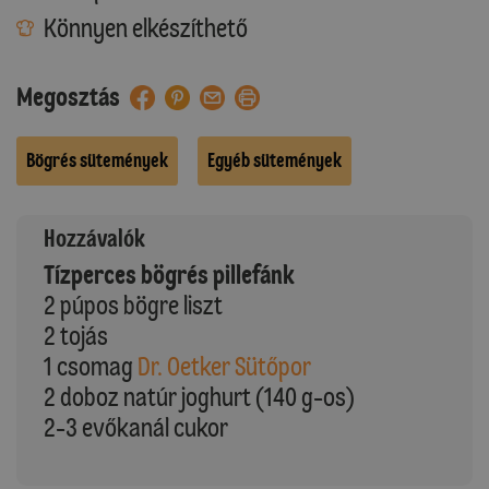
Könnyen elkészíthető
Megosztás
Bögrés sütemények
Egyéb sütemények
Hozzávalók
Tízperces bögrés pillefánk
2 púpos bögre liszt
2 tojás
1 csomag
Dr. Oetker Sütőpor
2 doboz natúr joghurt (140 g-os)
2-3 evőkanál cukor