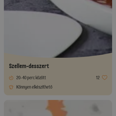
Szellem-desszert
20-40 perc között
12
Könnyen elkészíthető