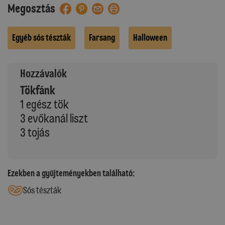
Megosztás
Egyéb sós tészták
Farsang
Halloween
Hozzávalók
Tökfánk
1 egész tök
3 evőkanál liszt
3 tojás
Ezekben a gyűjteményekben található:
Sós tészták