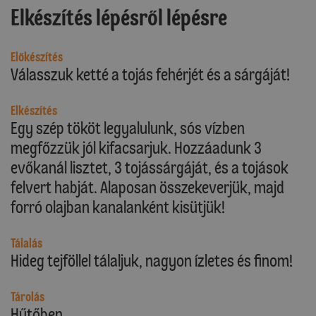
Elkészítés lépésről lépésre
Előkészítés
Válasszuk ketté a tojás fehérjét és a sárgáját!
Elkészítés
Egy szép tököt legyalulunk, sós vízben
megfőzzük jól kifacsarjuk. Hozzáadunk 3
evőkanál lisztet, 3 tojássárgáját, és a tojások
felvert habját. Alaposan összekeverjük, majd
forró olajban kanalanként kisütjük!
Tálalás
Hideg tejföllel tálaljuk, nagyon ízletes és finom!
Tárolás
Hűtőben.