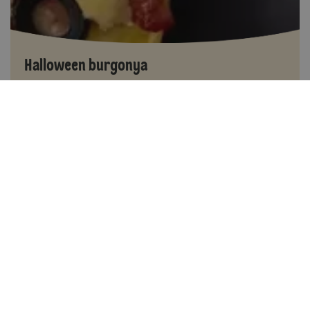
Halloween burgonya
Több, mint 60 perc
2
Könnyen elkészíthető