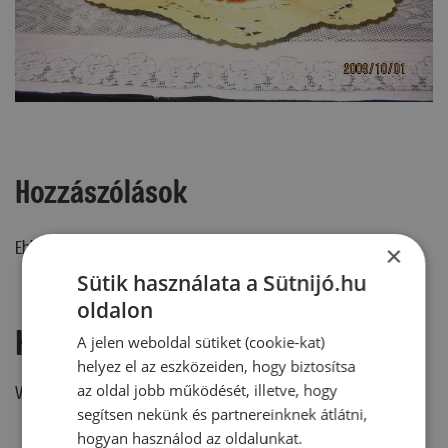
Hozzászólások
Ehhez a recepthez még nem érkezett hozzászólás.
×
Sütik használata a Sütnijó.hu
oldalon
Hozzászólás írása
A jelen weboldal sütiket (cookie-kat)
helyez el az eszközeiden, hogy biztosítsa
az oldal jobb működését, illetve, hogy
Vélemény írásához, kérjük,
jelentkezz be!
segítsen nekünk és partnereinknek átlátni,
hogyan használod az oldalunkat.