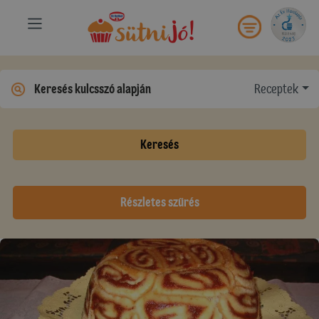
Receptek
Keresés
Részletes szűrés