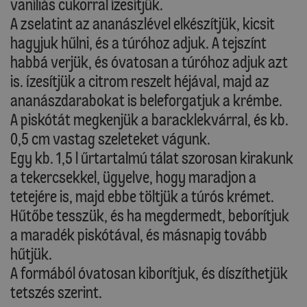
vaníliás cukorral ízesítjük.
A zselatint az ananászlével elkészítjük, kicsit
hagyjuk hűlni, és a túróhoz adjuk. A tejszínt
habbá verjük, és óvatosan a túróhoz adjuk azt
is. Ízesítjük a citrom reszelt héjával, majd az
ananászdarabokat is beleforgatjuk a krémbe.
A piskótát megkenjük a baracklekvárral, és kb.
0,5 cm vastag szeleteket vágunk.
Egy kb. 1,5 l űrtartalmú tálat szorosan kirakunk
a tekercsekkel, ügyelve, hogy maradjon a
tetejére is, majd ebbe töltjük a túrós krémet.
Hűtőbe tesszük, és ha megdermedt, beborítjuk
a maradék piskótával, és másnapig tovább
hűtjük.
A formából óvatosan kiborítjuk, és díszíthetjük
tetszés szerint.