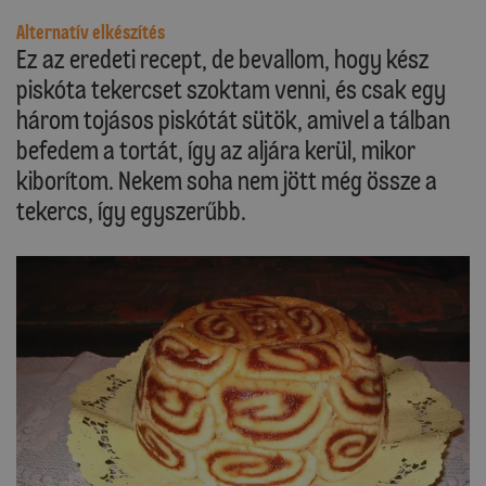
Alternatív elkészítés
Ez az eredeti recept, de bevallom, hogy kész
piskóta tekercset szoktam venni, és csak egy
három tojásos piskótát sütök, amivel a tálban
befedem a tortát, így az aljára kerül, mikor
kiborítom. Nekem soha nem jött még össze a
tekercs, így egyszerűbb.