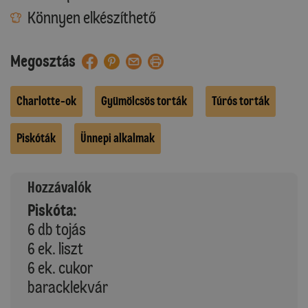
Könnyen elkészíthető
Megosztás
Charlotte-ok
Gyümölcsös torták
Túrós torták
Piskóták
Ünnepi alkalmak
Hozzávalók
Piskóta:
6 db tojás
6 ek. liszt
6 ek. cukor
baracklekvár