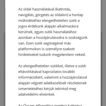
RECEPTAJÁNLÓ
Az oldal használatával (kattintás,
navigálás, görgetés az oldalon) a honlap
működéséhez elengedhetetlen sütik a
jogos érdekünk alapján alkalmazásra
kerülnek, egyes sütik használatához
azonban a hozzájárulásodra is szükségünk
van. Ezen sütik segítségével más
platformokon is személyre szabott
hirdetéseket tudunk megjeleníteni neked.
Az elengedhetetlen sütikkel, illetve a sütik
eltávolításával kapcsolatos további
információkért, valamint a hozzájárulásod
alapján végzett adatkezelések részleteinek
ismertetéséhez kérjük tekintsd meg
adatvédelmi elveinket.
Az Összes elfogadása gombra kattintva