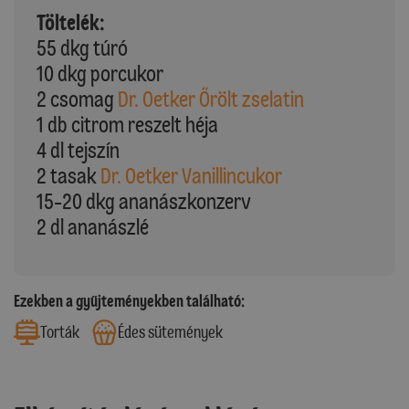
Töltelék:
55 dkg túró
10 dkg porcukor
2 csomag
Dr. Oetker Őrölt zselatin
1 db citrom reszelt héja
4 dl tejszín
2 tasak
Dr. Oetker Vanillincukor
15-20 dkg ananászkonzerv
2 dl ananászlé
Ezekben a gyűjteményekben található:
Torták
Édes sütemények