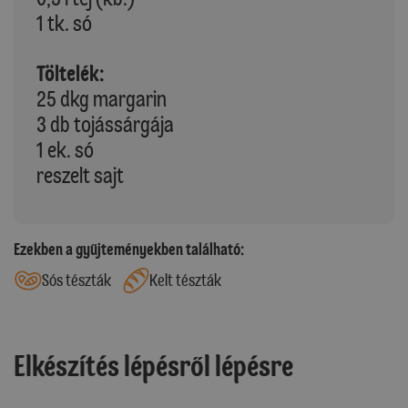
1 tk. só
Töltelék:
25 dkg margarin
3 db tojássárgája
1 ek. só
reszelt sajt
Ezekben a gyűjteményekben található:
Sós tészták
Kelt tészták
Elkészítés lépésről lépésre