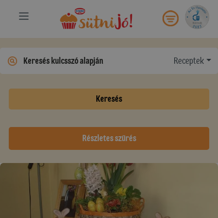
Receptek
Keresés
Részletes szűrés