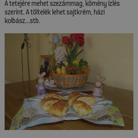
A tetejére mehet szezámmag, kömény ízlés
szerint. A töltelék lehet sajtkrém, házi
kolbász...stb.