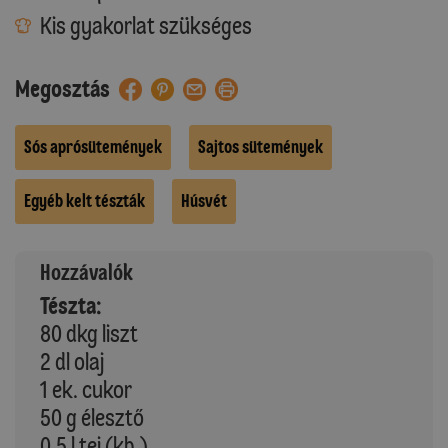
Kis gyakorlat szükséges
Megosztás
Sós aprósütemények
Sajtos sütemények
Egyéb kelt tészták
Húsvét
Hozzávalók
Tészta:
80 dkg liszt
2 dl olaj
1 ek. cukor
50 g élesztő
0,5 l tej (kb.)