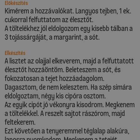
Előkészítés
Kimérem a hozzávalókat. Langyos tejben, 1 ek.
cukorral felfuttatom az élesztőt.
A töltelékhez jól eldolgozom egy kisebb tálban a
3 tojássárgáját, a margarint, a sót.
Elkészítés
A lisztet az olajjal elkeverem, majd a felfuttatott
élesztőt hozzáöntöm. Beleteszem a sót, és
fokozatosan a tejet hozzáadagolom.
Dagasztom, de nem kelesztem. Ha szép simára
eldolgoztam, négy kis cipóra osztom.
Az egyik cipót jó vékonyra kisodrom. Megkenem
a töltelékkel. A reszelt sajtot rászórom, majd
feltekerem.
Ezt követően a tenyeremmel téglalap alakúra,
laposra nyomkodom. Megkenem a tetejét