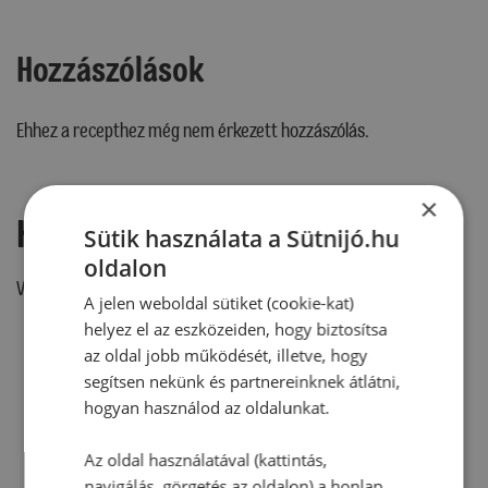
Hozzászólások
Ehhez a recepthez még nem érkezett hozzászólás.
×
Hozzászólás írása
Sütik használata a Sütnijó.hu
oldalon
Vélemény írásához, kérjük,
jelentkezz be!
A jelen weboldal sütiket (cookie-kat)
helyez el az eszközeiden, hogy biztosítsa
az oldal jobb működését, illetve, hogy
segítsen nekünk és partnereinknek átlátni,
RECEPTAJÁNLÓ
hogyan használod az oldalunkat.
Az oldal használatával (kattintás,
navigálás, görgetés az oldalon) a honlap