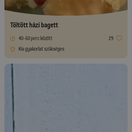
Töltött házi bagett
40-60 perc között
29
Kis gyakorlat szükséges