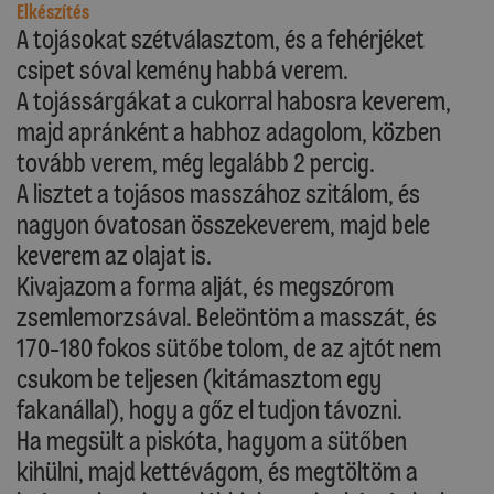
Elkészítés
A tojásokat szétválasztom, és a fehérjéket
csipet sóval kemény habbá verem.
A tojássárgákat a cukorral habosra keverem,
majd apránként a habhoz adagolom, közben
tovább verem, még legalább 2 percig.
A lisztet a tojásos masszához szitálom, és
nagyon óvatosan összekeverem, majd bele
keverem az olajat is.
Kivajazom a forma alját, és megszórom
zsemlemorzsával. Beleöntöm a masszát, és
170-180 fokos sütőbe tolom, de az ajtót nem
csukom be teljesen (kitámasztom egy
fakanállal), hogy a gőz el tudjon távozni.
Ha megsült a piskóta, hagyom a sütőben
kihülni, majd kettévágom, és megtöltöm a