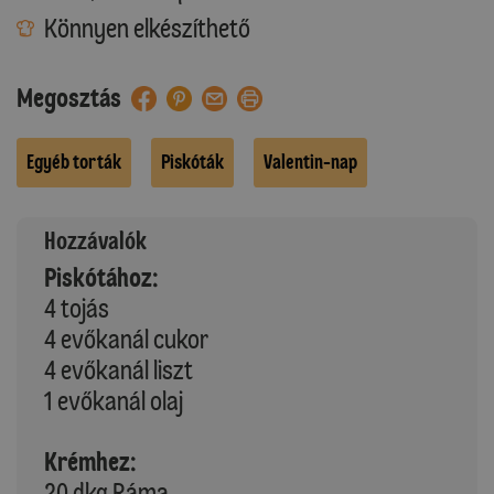
Könnyen elkészíthető
Megosztás
Egyéb torták
Piskóták
Valentin-nap
Hozzávalók
Piskótához:
4 tojás
4 evőkanál cukor
4 evőkanál liszt
1 evőkanál olaj
Krémhez:
20 dkg Ráma