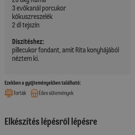
3 evőkanál porcukor
kókuszreszelék
2 dl tejszín
Díszítéshez:
pillecukor fondant, amit Rita konyhájából
néztem ki.
Ezekben a gyűjteményekben található:
Torták
Édes sütemények
Elkészítés lépésről lépésre