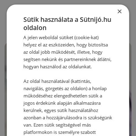
×
RECEPTAJÁNLÓ
Sütik használata a Sütnijó.hu
oldalon
A jelen weboldal sütiket (cookie-kat)
helyez el az eszközeiden, hogy biztosítsa
az oldal jobb működését, illetve, hogy
segítsen nekünk és partnereinknek átlátni,
hogyan használod az oldalunkat.
Az oldal használatával (kattintás,
navigálás, görgetés az oldalon) a honlap
működéséhez elengedhetetlen sütik a
jogos érdekünk alapján alkalmazásra
kerülnek, egyes sütik használatához
azonban a hozzájárulásodra is szükségünk
van. Ezen sütik segítségével más
platformokon is személyre szabott