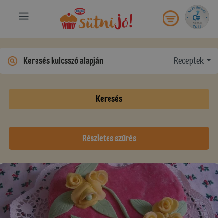
Receptek
Keresés
Részletes szűrés