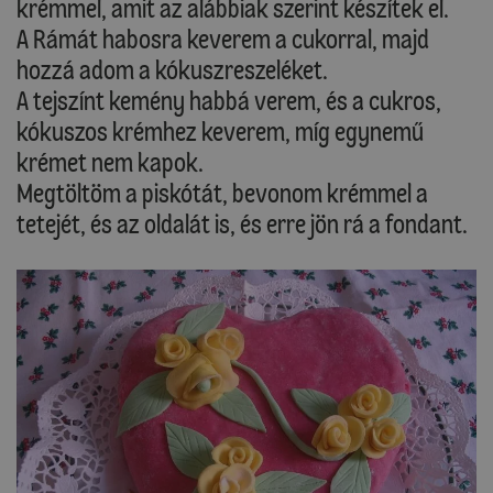
krémmel, amit az alábbiak szerint készítek el.
A Rámát habosra keverem a cukorral, majd
hozzá adom a kókuszreszeléket.
A tejszínt kemény habbá verem, és a cukros,
kókuszos krémhez keverem, míg egynemű
krémet nem kapok.
Megtöltöm a piskótát, bevonom krémmel a
tetejét, és az oldalát is, és erre jön rá a fondant.