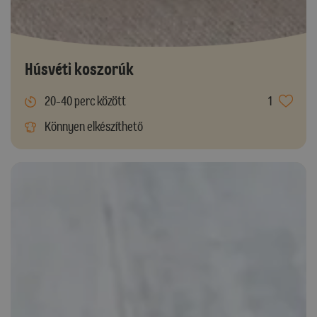
Húsvéti koszorúk
20-40 perc között
1
Könnyen elkészíthető