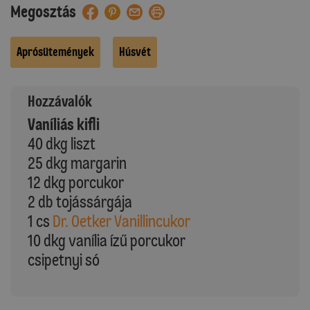
Megosztás
Aprósütemények
Húsvét
Hozzávalók
Vaníliás kifli
40 dkg liszt
25 dkg margarin
12 dkg porcukor
2 db tojássárgája
1 cs
Dr. Oetker Vanillincukor
10 dkg vanília ízű porcukor
csipetnyi só