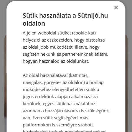
RECEPTAJÁNLÓ
×
Sütik használata a Sütnijó.hu
oldalon
A jelen weboldal sütiket (cookie-kat)
helyez el az eszközeiden, hogy biztosítsa
az oldal jobb működését, illetve, hogy
segítsen nekünk és partnereinknek átlátni,
hogyan használod az oldalunkat.
Az oldal használatával (kattintás,
navigálás, görgetés az oldalon) a honlap
működéséhez elengedhetetlen sütik a
jogos érdekünk alapján alkalmazásra
kerülnek, egyes sütik használatához
azonban a hozzájárulásodra is szükségünk
van. Ezen sütik segítségével más
platformokon is személyre szabott
hirdetéseket tudunk megjeleníteni neked.