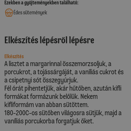
Ezekben a gyűjteményekben található:
Édes sütemények
Elkészítés lépésről lépésre
Elkészítés
A lisztet a margarinnal összemorzsoljuk, a
porcukrot, a tojássárgáját, a vaníliás cukrot és
a csipetnyi sót összegyúrjuk.
Fél órát pihentetjük, akár hűtőben, azután kifli
formákat formázunk belőlük. Nekem
kifliformám van abban sütöttem.
180-200C-os sütőben világosra sütjük, majd a
vaníliás porcukorba forgatjuk őket.