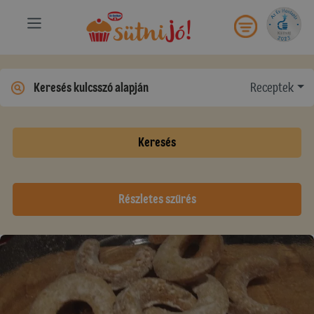
Receptek
Keresés
Részletes szűrés