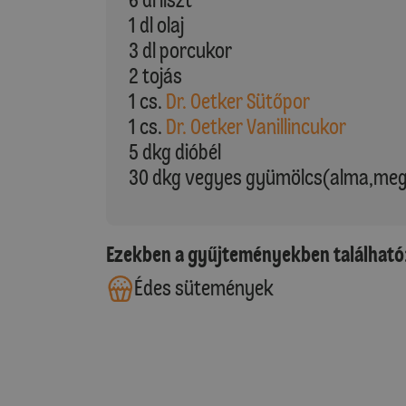
1 dl olaj
3 dl porcukor
2 tojás
1 cs.
Dr. Oetker Sütőpor
1 cs.
Dr. Oetker Vanillincukor
5 dkg dióbél
30 dkg vegyes gyümölcs(alma,me
Ezekben a gyűjteményekben található
Édes sütemények