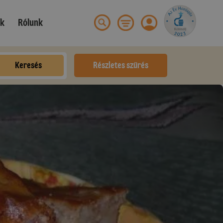
ek
Rólunk
Keresés
Részletes szűrés