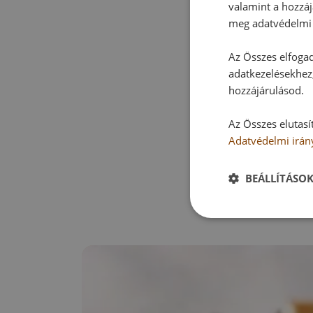
valamint a hozzáj
meg adatvédelmi 
Az Összes elfogad
adatkezelésekhez,
hozzájárulásod.
Az Összes elutasí
Adatvédelmi irán
BEÁLLÍTÁSO