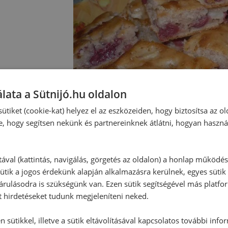
lata a Sütnijó.hu oldalon
ütiket (cookie-kat) helyez el az eszközeiden, hogy biztosítsa az ol
e, hogy segítsen nekünk és partnereinknek átlátni, hogyan haszná
tával (kattintás, navigálás, görgetés az oldalon) a honlap működé
ütik a jogos érdekünk alapján alkalmazásra kerülnek, egyes sütik
rulásodra is szükségünk van. Ezen sütik segítségével más platfo
Hozzászólások
t hirdetéseket tudunk megjeleníteni neked.
 sütikkel, illetve a sütik eltávolításával kapcsolatos további info