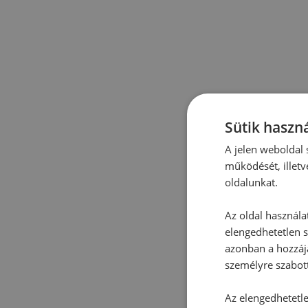
Sütik haszná
A jelen weboldal s
működését, illetv
oldalunkat.
Az oldal használa
elengedhetetlen s
azonban a hozzájá
személyre szabot
Az elengedhetetlen