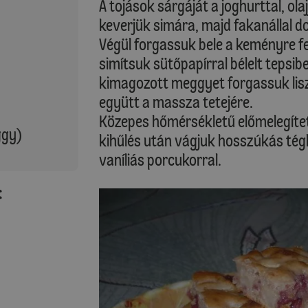
A tojások sárgáját a joghurttal, olaj
keverjük simára, majd fakanállal do
Végül forgassuk bele a keményre fe
simítsuk sütőpapírral bélelt tepsib
kimagozott meggyet forgassuk lisz
együtt a massza tetejére.
Közepes hőmérsékletű előmelegíte
ggy)
kihűlés után vágjuk hosszúkás tégl
vaníliás porcukorral.
: