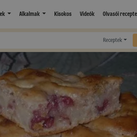
ek
Alkalmak
Kisokos
Videók
Olvasói recept
Receptek