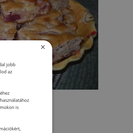
×
dal jobb
lod az
séhez
 használatához
rmokon is
rmációkért,