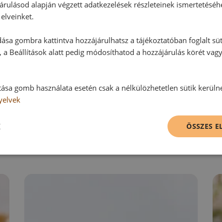
Ehhez a recepthez még nem érkeze
árulásod alapján végzett adatkezelések részleteinek ismertetéséh
elveinket.
ása gombra kattintva hozzájárulhatsz a tájékoztatóban foglalt süt
Hozzászólás írása
 a Beállítások alatt pedig módosíthatod a hozzájárulás körét vag
Vélemény írásához, kérjük,
jelentke
tása gomb használata esetén csak a nélkülözhetetlen sütik kerüln
yelvek
RECEPTAJÁNLÓ
K
ÖSSZES 