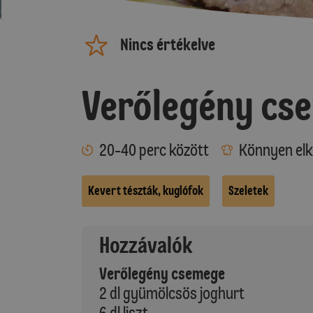
Nincs értékelve
Verőlegény cs
20-40 perc között
Könnyen elk
Kevert tészták, kuglófok
Szeletek
Hozzávalók
Verőlegény csemege
2 dl gyümölcsös joghurt
6 dl liszt