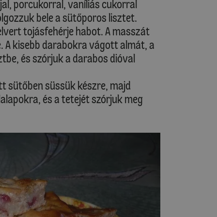
jal, porcukorral, vaníliás cukorral
lgozzuk bele a sütőporos lisztet.
lvert tojásfehérje habot. A masszát
e. A kisebb darabokra vágott almát, a
tbe, és szórjuk a darabos dióval
tt sütőben süssük készre, majd
alapokra, és a tetejét szórjuk meg