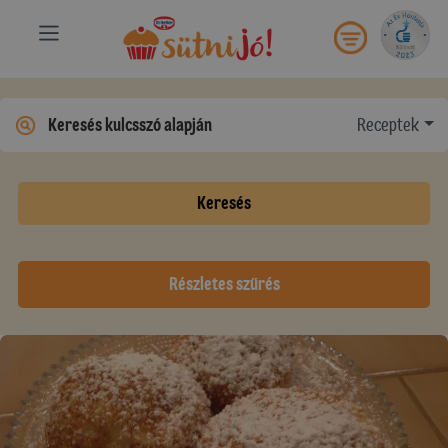
Receptek
Keresés
Részletes szűrés