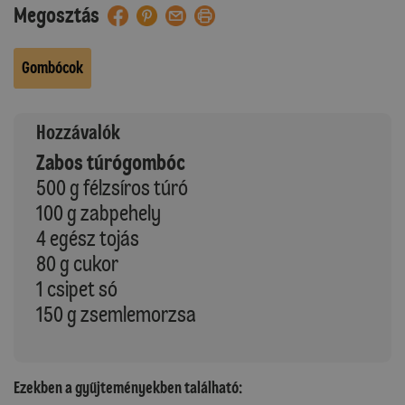
Megosztás
Gombócok
Hozzávalók
Zabos túrógombóc
500 g félzsíros túró
100 g zabpehely
4 egész tojás
80 g cukor
1 csipet só
150 g zsemlemorzsa
Ezekben a gyűjteményekben található: