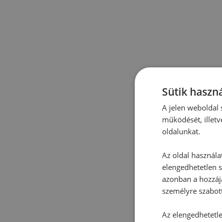
Sütik haszná
A jelen weboldal s
működését, illetv
oldalunkat.
Az oldal használa
elengedhetetlen s
azonban a hozzájá
személyre szabot
Az elengedhetetlen