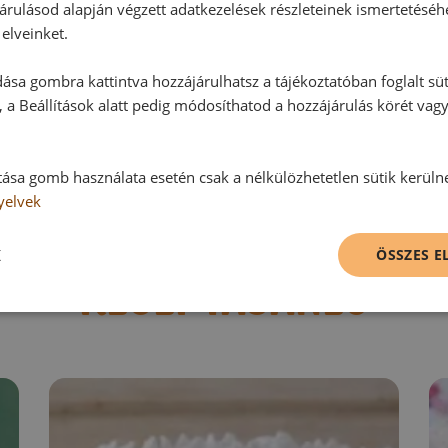
árulásod alapján végzett adatkezelések részleteinek ismertetéséh
Ehhez a recepthez még nem érkeze
elveinket.
ása gombra kattintva hozzájárulhatsz a tájékoztatóban foglalt süt
 a Beállítások alatt pedig módosíthatod a hozzájárulás körét vag
Hozzászólás írása
tása gomb használata esetén csak a nélkülözhetetlen sütik kerüln
Vélemény írásához, kérjük,
jelentke
yelvek
K
ÖSSZES 
RECEPTAJÁNLÓ