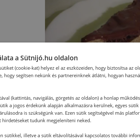
lata a Sütnijó.hu oldalon
ütiket (cookie-kat) helyez el az eszközeiden, hogy biztosítsa az ol
e, hogy segítsen nekünk és partnereinknek átlátni, hogyan haszná
tával (kattintás, navigálás, görgetés az oldalon) a honlap működé
ütik a jogos érdekünk alapján alkalmazásra kerülnek, egyes sütik
rulásodra is szükségünk van. Ezen sütik segítségével más platfo
t hirdetéseket tudunk megjeleníteni neked.
Hozzászólások
 sütikkel, illetve a sütik eltávolításával kapcsolatos további info