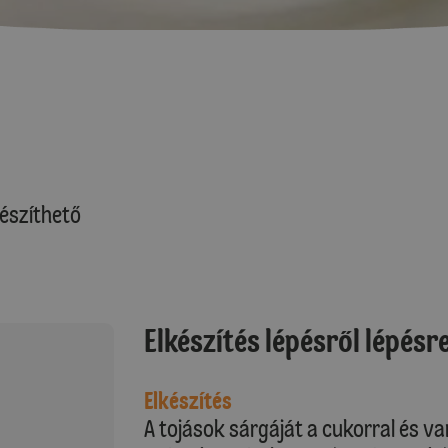
észíthető
Elkészítés lépésről lépésr
Elkészítés
A tojások sárgáját a cukorral és v