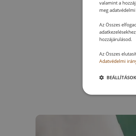
valamint a hozzáj
meg adatvédelmi 
Az Összes elfogad
adatkezelésekhez,
hozzájárulásod.
Az Összes elutasí
Adatvédelmi irán
BEÁLLÍTÁSO