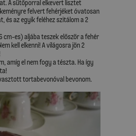
t. A sütőporral elkevert lisztet
 keményre felvert fehérjéket óvatosan
, és az egyik feléhez szitálom a 2
6 cm-es) aljába teszek először a fehér
em kell elkenni! A világosra jön 2
!
m, amíg el nem fogy a tészta. Ha így
ta!
olvasztott tortabevonóval bevonom.