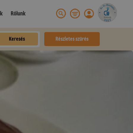
ek
Rólunk
Keresés
Részletes szűrés