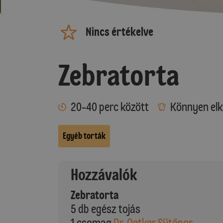
Nincs értékelve
Zebratorta
20-40 perc között
Könnyen elk
Egyéb torták
Hozzávalók
Zebratorta
5 db egész tojás
1 csomag
Dr. Oetker Sütőpor