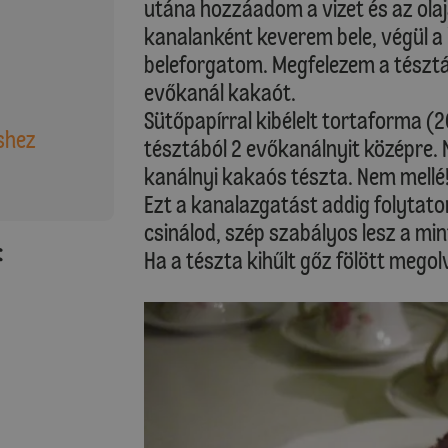
utána hozzáadom a vizet és az olaja
kanalanként keverem bele, végül a
beleforgatom. Megfelezem a tésztát
evőkanál kakaót.
Sütőpapírral kibélelt tortaforma (2
shez
tésztából 2 evőkanálnyit középre. N
kanálnyi kakaós tészta. Nem mellé
Ezt a kanalazgatást addig folytato
csinálod, szép szabályos lesz a min
:
Ha a tészta kihűlt gőz fölött meg