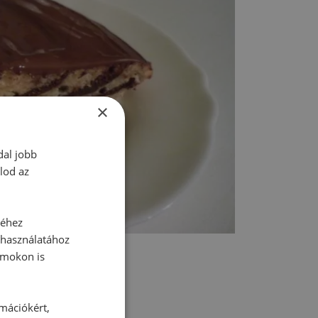
×
dal jobb
lod az
séhez
 használatához
rmokon is
rmációkért,