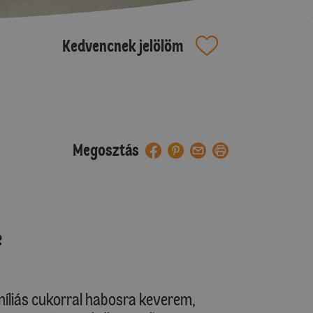
Kedvencnek jelölöm
Megosztás
e
aníliás cukorral habosra keverem,