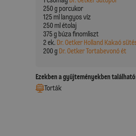
250 g porcukor
125 ml langyos víz
250 ml étolaj
375 g búza finomliszt
2 ek.
Dr. Oetker Holland Kakaó süté
200 g
Dr. Oetker Tortabevonó ét
Ezekben a gyűjteményekben található
Torták