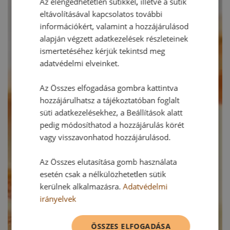
Az elengedhetetlen sütikkel, illetve a sütik
eltávolításával kapcsolatos további
információkért, valamint a hozzájárulásod
alapján végzett adatkezelések részleteinek
ismertetéséhez kérjük tekintsd meg
adatvédelmi elveinket.
Az Összes elfogadása gombra kattintva
hozzájárulhatsz a tájékoztatóban foglalt
süti adatkezelésekhez, a Beállítások alatt
pedig módosíthatod a hozzájárulás körét
vagy visszavonhatod hozzájárulásod.
Az Összes elutasítása gomb használata
esetén csak a nélkülözhetetlen sütik
kerülnek alkalmazásra.
Adatvédelmi
irányelvek
ÖSSZES ELFOGADÁSA