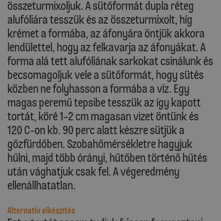
összeturmixoljuk. A sütőformát dupla réteg
alufóliára tesszük és az összeturmixolt, híg
krémet a formába, az áfonyára öntjük akkora
lendülettel, hogy az felkavarja az áfonyákat. A
forma alá tett alufóliának sarkokat csinálunk és
becsomagoljuk vele a sütőformát, hogy sütés
közben ne folyhasson a formába a víz. Egy
magas peremű tepsibe tesszük az így kapott
tortát, köré 1-2 cm magasan vizet öntünk és
120 C-on kb. 90 perc alatt készre sütjük a
gőzfürdőben. Szobahőmérsékletre hagyjuk
hűlni, majd több órányi, hűtőben történő hűtés
után vághatjuk csak fel. A végeredmény
ellenállhatatlan.
Alternatív elkészítés