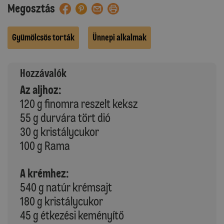
Megosztás
Gyümölcsös torták
Ünnepi alkalmak
Hozzávalók
Az aljhoz:
120 g finomra reszelt keksz
55 g durvára tört dió
30 g kristálycukor
100 g Rama
A krémhez:
540 g natúr krémsajt
180 g kristálycukor
45 g étkezési keményítő