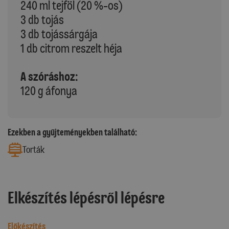
240 ml tejföl (20 %-os)
3 db tojás
3 db tojássárgája
1 db citrom reszelt héja
A szóráshoz:
120 g áfonya
Ezekben a gyűjteményekben található:
Torták
Elkészítés lépésről lépésre
Előkészítés