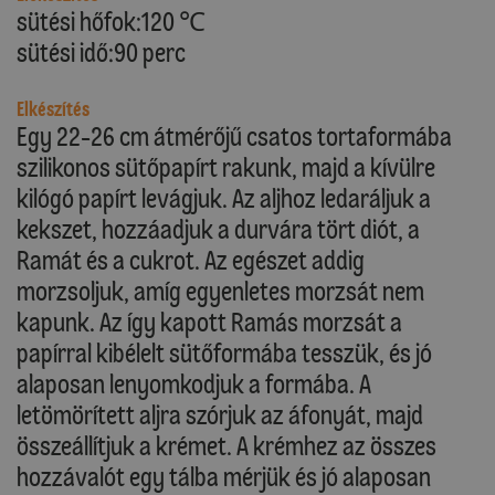
sütési hőfok:120 ℃
sütési idő:90 perc
Elkészítés
Egy 22-26 cm átmérőjű csatos tortaformába
szilikonos sütőpapírt rakunk, majd a kívülre
kilógó papírt levágjuk. Az aljhoz ledaráljuk a
kekszet, hozzáadjuk a durvára tört diót, a
Ramát és a cukrot. Az egészet addig
morzsoljuk, amíg egyenletes morzsát nem
kapunk. Az így kapott Ramás morzsát a
papírral kibélelt sütőformába tesszük, és jó
alaposan lenyomkodjuk a formába. A
letömörített aljra szórjuk az áfonyát, majd
összeállítjuk a krémet. A krémhez az összes
hozzávalót egy tálba mérjük és jó alaposan