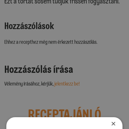
Ezt a tortát sosem tudjuk frissen fogyasztani.
Hozzászólások
Ehhez a recepthez még nem érkezett hozzászólás.
Hozzászólás írása
Vélemény írásához, kérjük,
jelentkezz be!
RECEPTAJÁNLÓ
×