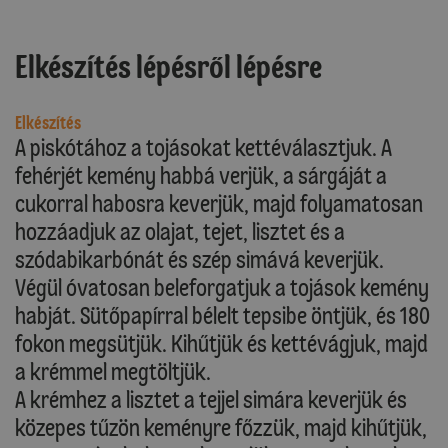
Elkészítés lépésről lépésre
Elkészítés
A piskótához a tojásokat kettéválasztjuk. A
fehérjét kemény habbá verjük, a sárgáját a
cukorral habosra keverjük, majd folyamatosan
hozzáadjuk az olajat, tejet, lisztet és a
szódabikarbónát és szép simává keverjük.
Végül óvatosan beleforgatjuk a tojások kemény
habját. Sütőpapírral bélelt tepsibe öntjük, és 180
fokon megsütjük. Kihűtjük és kettévágjuk, majd
a krémmel megtöltjük.
A krémhez a lisztet a tejjel simára keverjük és
közepes tűzön keményre főzzük, majd kihűtjük,