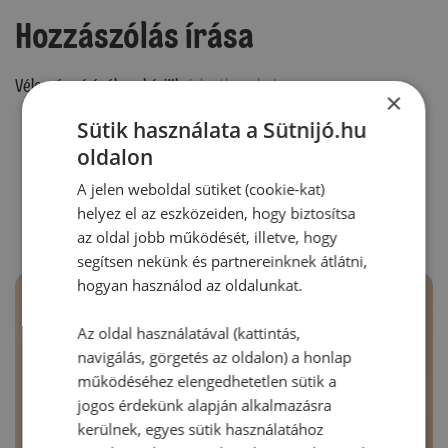
Hozzászólás írása
Vélemény írásához, kérjük,
jelentkezz be!
×
Sütik használata a Sütnijó.hu
oldalon
RECEPTAJÁNLÓ
A jelen weboldal sütiket (cookie-kat)
helyez el az eszközeiden, hogy biztosítsa
az oldal jobb működését, illetve, hogy
segítsen nekünk és partnereinknek átlátni,
hogyan használod az oldalunkat.
Az oldal használatával (kattintás,
navigálás, görgetés az oldalon) a honlap
működéséhez elengedhetetlen sütik a
jogos érdekünk alapján alkalmazásra
kerülnek, egyes sütik használatához