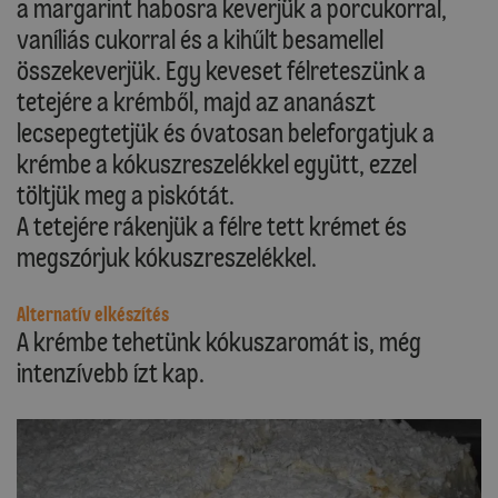
a margarint habosra keverjük a porcukorral,
vaníliás cukorral és a kihűlt besamellel
összekeverjük. Egy keveset félreteszünk a
tetejére a krémből, majd az ananászt
lecsepegtetjük és óvatosan beleforgatjuk a
krémbe a kókuszreszelékkel együtt, ezzel
töltjük meg a piskótát.
A tetejére rákenjük a félre tett krémet és
megszórjuk kókuszreszelékkel.
Alternatív elkészítés
A krémbe tehetünk kókuszaromát is, még
intenzívebb ízt kap.