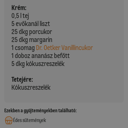
Krém:
0,5 l tej
5 evőkanál liszt
25 dkg porcukor
25 dkg margarin
1 csomag
Dr. Oetker Vanillincukor
1 doboz ananász befőtt
5 dkg kókuszreszelék
Tetejére:
Kókuszreszelék
Ezekben a gyűjteményekben található:
Édes sütemények