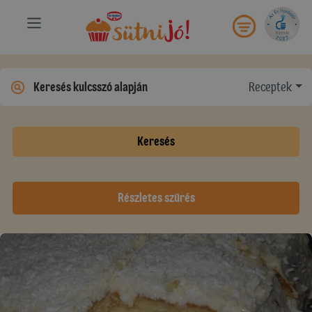
Receptek
Keresés
Részletes szűrés