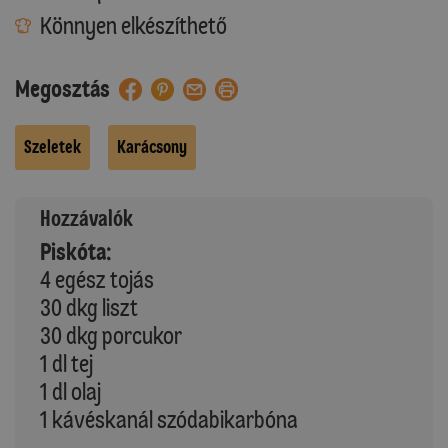
Könnyen elkészíthető
Megosztás
Szeletek
Karácsony
Hozzávalók
Piskóta:
4 egész tojás
30 dkg liszt
30 dkg porcukor
1 dl tej
1 dl olaj
1 kávéskanál szódabikarbóna