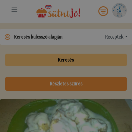
Receptek
Keresés
Részletes szűrés