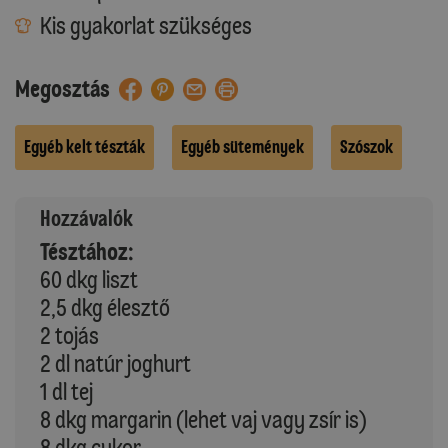
Kis gyakorlat szükséges
Megosztás
Egyéb kelt tészták
Egyéb sütemények
Szószok
Hozzávalók
Tésztához:
60 dkg liszt
2,5 dkg élesztő
2 tojás
2 dl natúr joghurt
1 dl tej
8 dkg margarin (lehet vaj vagy zsír is)
8 dkg cukor