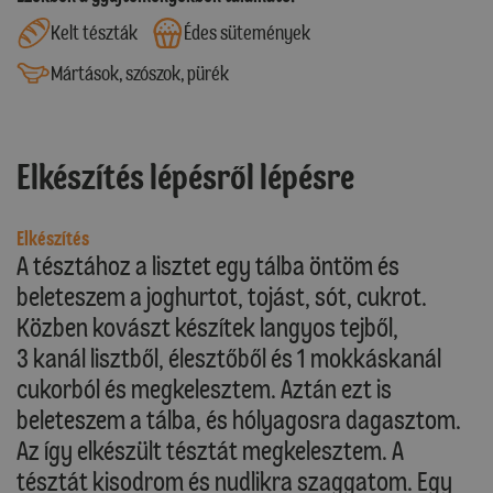
Kelt tészták
Édes sütemények
Mártások, szószok, pürék
Elkészítés lépésről lépésre
Elkészítés
A tésztához a lisztet egy tálba öntöm és
beleteszem a joghurtot, tojást, sót, cukrot.
Közben kovászt készítek langyos tejből,
3 kanál lisztből, élesztőből és 1 mokkáskanál
cukorból és megkelesztem. Aztán ezt is
beleteszem a tálba, és hólyagosra dagasztom.
Az így elkészült tésztát megkelesztem. A
tésztát kisodrom és nudlikra szaggatom. Egy