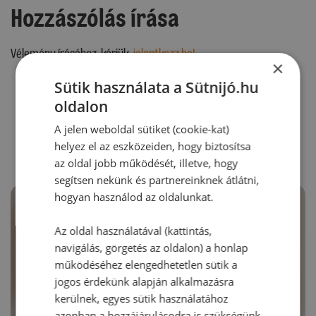
Hozzászólás írása
Vélemény írásához, kérjük,
jelentkezz be!
×
Sütik használata a Sütnijó.hu
oldalon
RECEPTAJÁNLÓ
A jelen weboldal sütiket (cookie-kat)
helyez el az eszközeiden, hogy biztosítsa
az oldal jobb működését, illetve, hogy
segítsen nekünk és partnereinknek átlátni,
hogyan használod az oldalunkat.
Az oldal használatával (kattintás,
navigálás, görgetés az oldalon) a honlap
működéséhez elengedhetetlen sütik a
jogos érdekünk alapján alkalmazásra
kerülnek, egyes sütik használatához
azonban a hozzájárulásodra is szükségünk