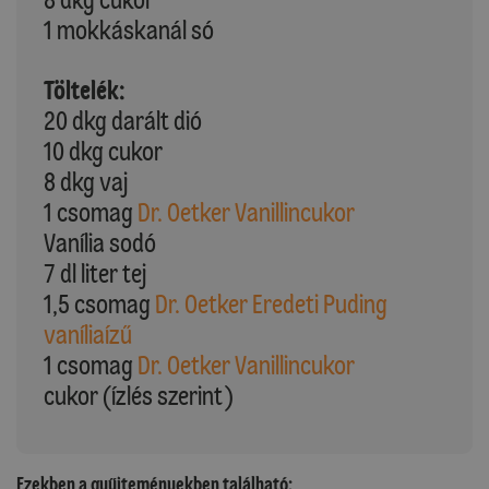
1 mokkáskanál só
Töltelék:
20 dkg darált dió
10 dkg cukor
8 dkg vaj
1 csomag
Dr. Oetker Vanillincukor
Vanília sodó
7 dl liter tej
1,5 csomag
Dr. Oetker Eredeti Puding
vaníliaízű
1 csomag
Dr. Oetker Vanillincukor
cukor (ízlés szerint)
Ezekben a gyűjteményekben található: