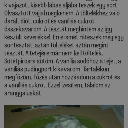
kivajazott kisebb lábas aljába teszek egy sort.
Olvasztott vajjal megkenem. A töltelékhez való
darált diót, cukrot és vaníliás cukrot
összekavarom. A tésztát meghintem az így
készült keverékkel. Erre ismét ráteszek még egy
sor tésztát, aztán tölteléket aztán megint
tésztát. A tetejére már nem kell töltelék.
Sötétpirosra sütöm. A vanília sodóhoz a tejet, a
vaníliás pudingport kikavarom. Tartalékon
megfőzöm. Főzés után hozzáadom a cukrot és
a vaníliás cukrot. Ezzel ízesítem, tálalom az
aranygaluskát.