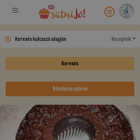
Receptek
Keresés
Részletes szűrés