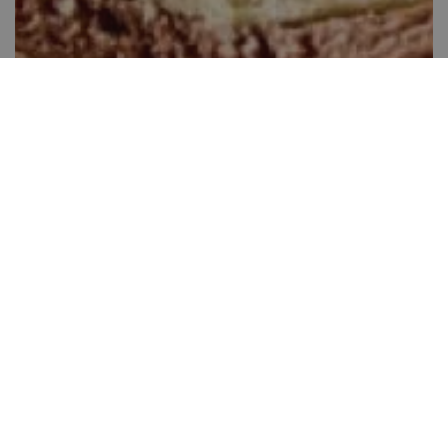
Édes masnik
40-60 perc között
19
Kis gyakorlat szükséges