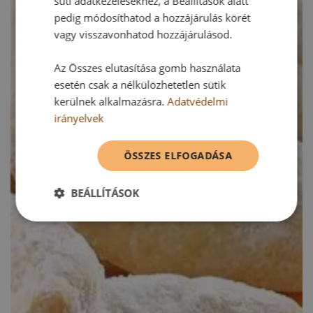
süti adatkezelésekhez, a Beállítások alatt
pedig módosíthatod a hozzájárulás körét
vagy visszavonhatod hozzájárulásod.
Az Összes elutasítása gomb használata
esetén csak a nélkülözhetetlen sütik
kerülnek alkalmazásra.
Adatvédelmi
irányelvek
ÖSSZES ELFOGADÁSA
BEÁLLÍTÁSOK