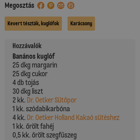
Megosztás
Kevert tészták, kuglófok
Karácsony
Hozzávalók
Banános kuglóf
25 dkg margarin
25 dkg cukor
4 db tojás
30 dkg liszt
2 kk.
Dr. Oetker Sütőpor
1 kk. szódabikarbóna
4 kk.
Dr. Oetker Holland Kakaó sütéshez
1 kk. őrölt fahéj
0,5 kk. őrölt szegfűszeg