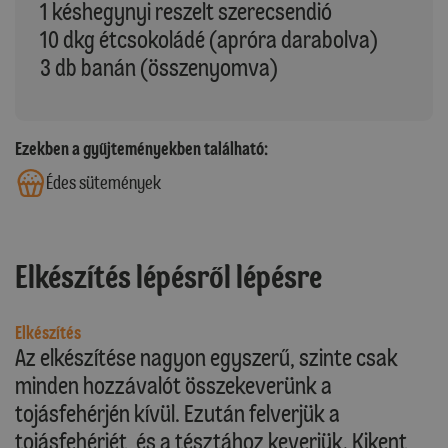
1 késhegynyi reszelt szerecsendió
10 dkg étcsokoládé (apróra darabolva)
3 db banán (összenyomva)
Ezekben a gyűjteményekben található:
Édes sütemények
Elkészítés lépésről lépésre
Elkészítés
Az elkészítése nagyon egyszerű, szinte csak
minden hozzávalót összekeverünk a
tojásfehérjén kívül. Ezután felverjük a
tojásfehérjét, és a tésztához keverjük. Kikent,