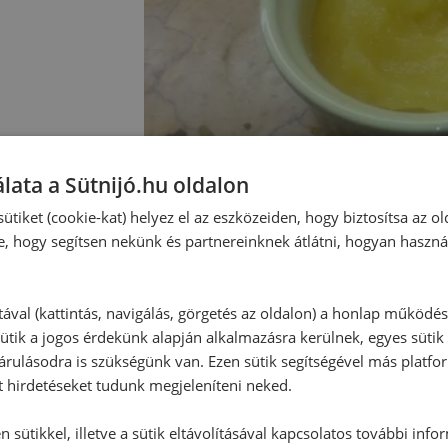
lata a Sütnijó.hu oldalon
ütiket (cookie-kat) helyez el az eszközeiden, hogy biztosítsa az ol
e, hogy segítsen nekünk és partnereinknek átlátni, hogyan haszná
Hozzászólások
tával (kattintás, navigálás, görgetés az oldalon) a honlap működé
ütik a jogos érdekünk alapján alkalmazásra kerülnek, egyes sütik
rulásodra is szükségünk van. Ezen sütik segítségével más platfo
Ehhez a recepthez még nem érkeze
t hirdetéseket tudunk megjeleníteni neked.
 sütikkel, illetve a sütik eltávolításával kapcsolatos további info