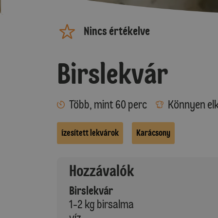
Nincs értékelve
Birslekvár
Több, mint 60 perc
Könnyen elk
Ízesített lekvárok
Karácsony
Hozzávalók
Birslekvár
1-2 kg birsalma
víz