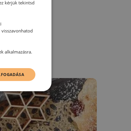
ez kérjük tekintsd
zz be!
i
y visszavonhatod
ek alkalmazásra.
ELFOGADÁSA