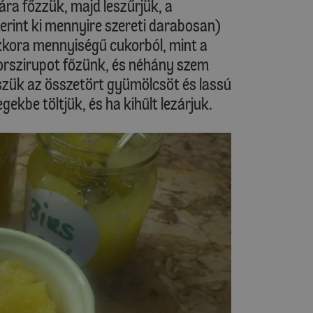
uhára főzzük, majd leszűrjük, a
erint ki mennyire szereti darabosan)
kora mennyiségű cukorból, mint a
orszirupot főzünk, és néhány szem
szük az összetört gyümölcsöt és lassú
ekbe töltjük, és ha kihűlt lezárjuk.