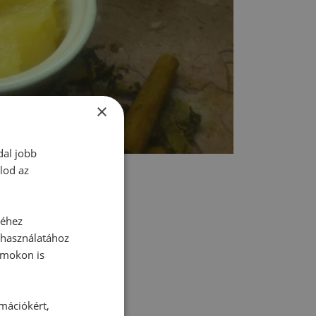
×
dal jobb
lod az
séhez
 használatához
rmokon is
tt hozzászólás.
rmációkért,