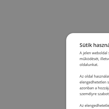
Sütik haszná
A jelen weboldal s
működését, illetv
oldalunkat.
Az oldal használa
elengedhetetlen s
azonban a hozzájá
személyre szabot
Az elengedhetetlen