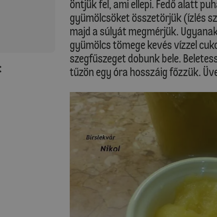
öntjük fel, ami ellepi. Fedő alatt p
gyümölcsöket összetörjük (ízlés sz
majd a súlyát megmérjük. Ugyanak
gyümölcs tömege kevés vízzel cuk
szegfűszeget dobunk bele. Beletes
:
tűzön egy óra hosszáig főzzük. Üveg