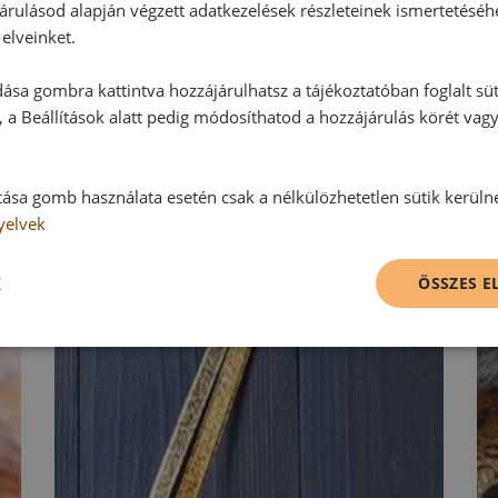
Hozzászólás írása
árulásod alapján végzett adatkezelések részleteinek ismertetéséh
elveinket.
Vélemény írásához, kérjük,
jelentke
ása gombra kattintva hozzájárulhatsz a tájékoztatóban foglalt süt
 a Beállítások alatt pedig módosíthatod a hozzájárulás körét vag
RECEPTAJÁNLÓ
tása gomb használata esetén csak a nélkülözhetetlen sütik kerüln
yelvek
K
ÖSSZES 