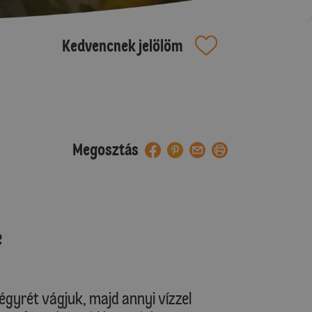
Kedvencnek jelölöm
Megosztás
e
gyrét vágjuk, majd annyi vízzel