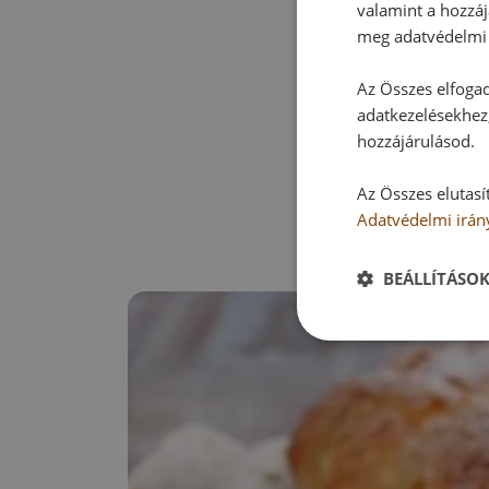
valamint a hozzáj
meg adatvédelmi 
Az Összes elfogad
adatkezelésekhez,
hozzájárulásod.
Az Összes elutasí
Adatvédelmi irán
BEÁLLÍTÁSO