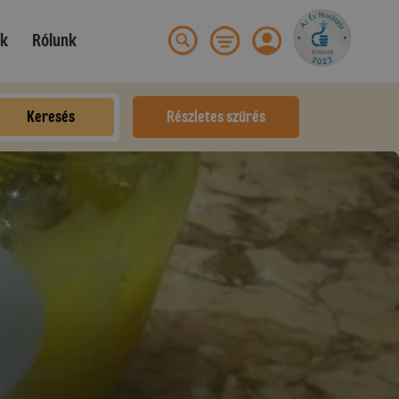
ek
Rólunk
Keresés
Részletes szűrés