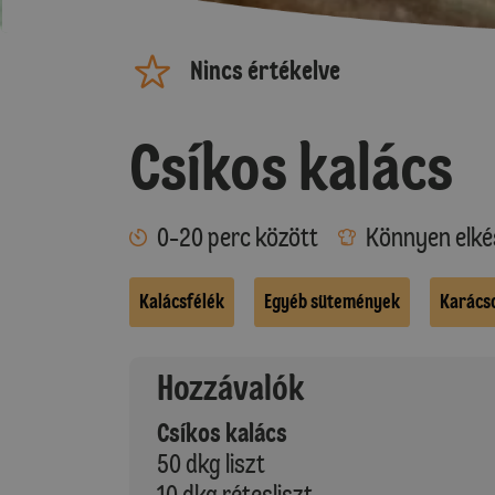
Nincs értékelve
Csíkos kalács
0-20 perc között
Könnyen elké
Kalácsfélék
Egyéb sütemények
Karács
Hozzávalók
Csíkos kalács
50 dkg liszt
10 dkg rétesliszt