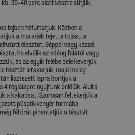
 kb. 30-40 perc alatt készre sütjük.
os tejben felfuttatjuk. Közben a
áadjuk a maradék tejet, a tojást, a
felfutott élesztőt. Géppel vagy kézzel,
észta, ha elválik az edény falától vagy
ezzük, és az egyik felébe bele keverjük
éle tésztát letakarjuk, majd meleg
án lisztezett lapra borítjuk a
s 4 téglalapot nyújtunk belőlük. Alulra
zük a kakaósat. Szorosan feltekerjük a
lajozott püspökkenyér formába
még fél órát pihentetjük a tésztát.