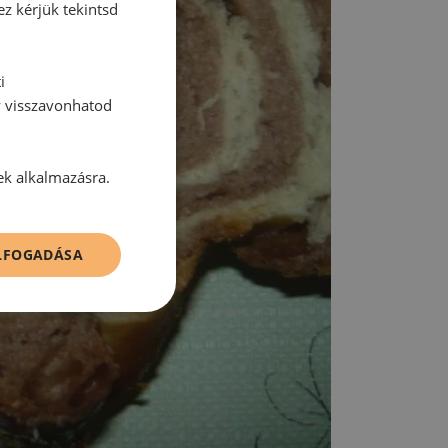
ez kérjük tekintsd
i
y visszavonhatod
ek alkalmazásra.
ELFOGADÁSA