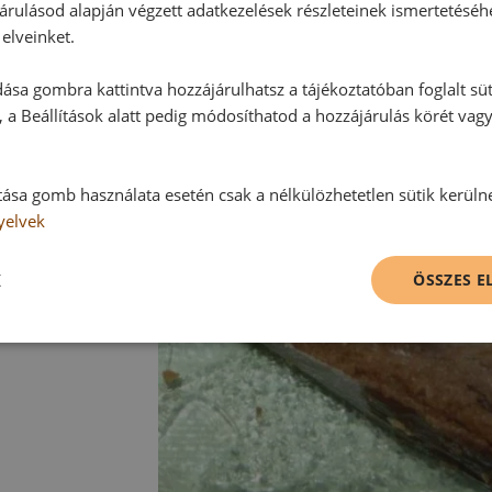
árulásod alapján végzett adatkezelések részleteinek ismertetéséh
elveinket.
ása gombra kattintva hozzájárulhatsz a tájékoztatóban foglalt süt
 a Beállítások alatt pedig módosíthatod a hozzájárulás körét vag
tása gomb használata esetén csak a nélkülözhetetlen sütik kerüln
yelvek
K
ÖSSZES 