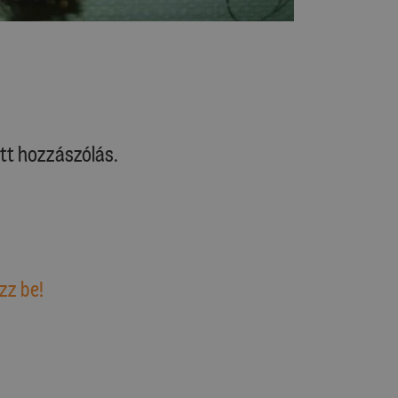
tt hozzászólás.
zz be!