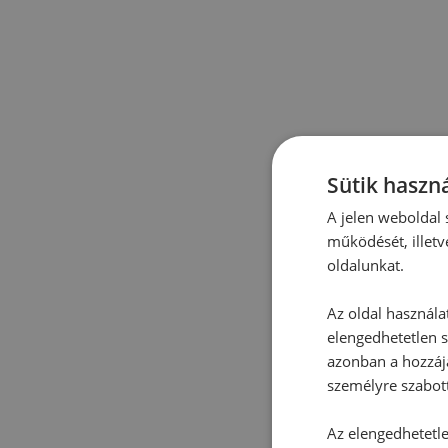
Sütik haszná
A jelen weboldal s
működését, illetv
oldalunkat.
Az oldal használa
elengedhetetlen s
azonban a hozzájá
személyre szabot
Az elengedhetetlen