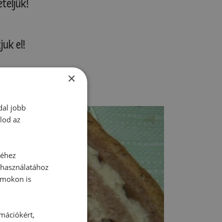
teljük!
uk el!
×
 kávé mellé!
dal jobb
lod az
séhez
 használatához
rmokon is
rmációkért,