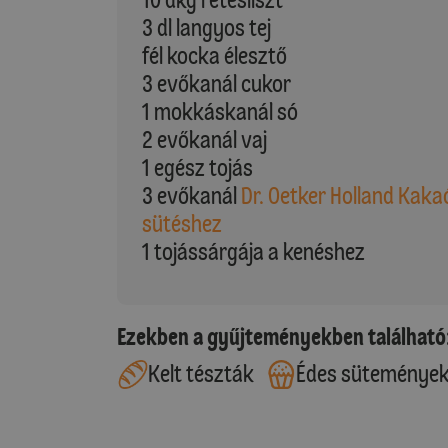
3 dl langyos tej
fél kocka élesztő
3 evőkanál cukor
1 mokkáskanál só
2 evőkanál vaj
1 egész tojás
3 evőkanál
Dr. Oetker Holland Kaka
sütéshez
1 tojássárgája a kenéshez
Ezekben a gyűjteményekben található
Kelt tészták
Édes süteménye