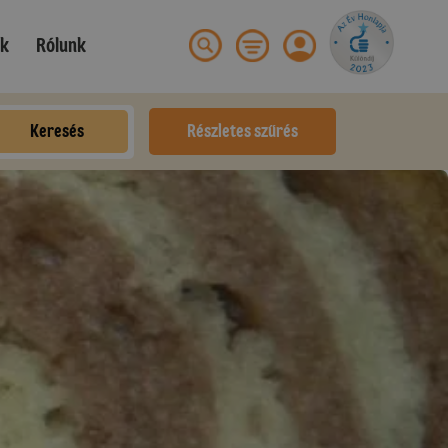
ek
Rólunk
Keresés
Részletes szűrés