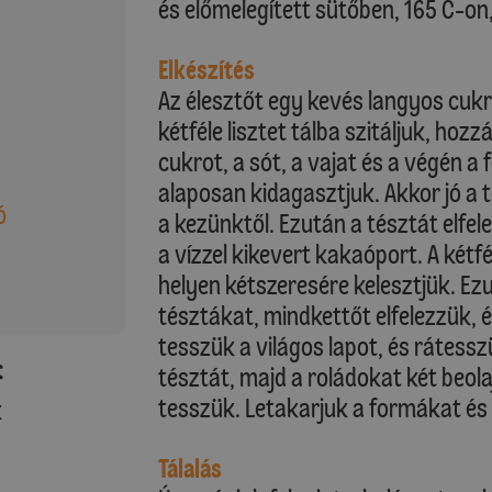
és előmelegített sütőben, 165 C-on,
Elkészítés
Az élesztőt egy kevés langyos cukr
kétféle lisztet tálba szitáljuk, hozz
cukrot, a sót, a vajat és a végén a 
alaposan kidagasztjuk. Akkor jó a t
ó
a kezünktől. Ezután a tésztát elfel
a vízzel kikevert kakaóport. A kétf
helyen kétszeresére kelesztjük. Ezut
tésztákat, mindkettőt elfelezzük, é
tesszük a világos lapot, és rátess
:
tésztát, majd a roládokat két beo
tesszük. Letakarjuk a formákat és 
k
Tálalás