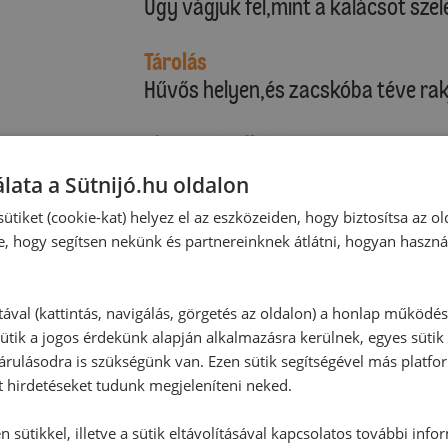
Úgy vágjuk fel,mint a kalácsot szele
Tárolás
Hűvős helyen,és zacskóba téve rakj
Alternatív elkészítés
Kitűnő ez a kalács:tejhez,kakaó,és
lata a Sütnijó.hu oldalon
ütiket (cookie-kat) helyez el az eszközeiden, hogy biztosítsa az ol
e, hogy segítsen nekünk és partnereinknek átlátni, hogyan haszná
tával (kattintás, navigálás, görgetés az oldalon) a honlap működé
ütik a jogos érdekünk alapján alkalmazásra kerülnek, egyes sütik
rulásodra is szükségünk van. Ezen sütik segítségével más platfo
t hirdetéseket tudunk megjeleníteni neked.
 sütikkel, illetve a sütik eltávolításával kapcsolatos további info