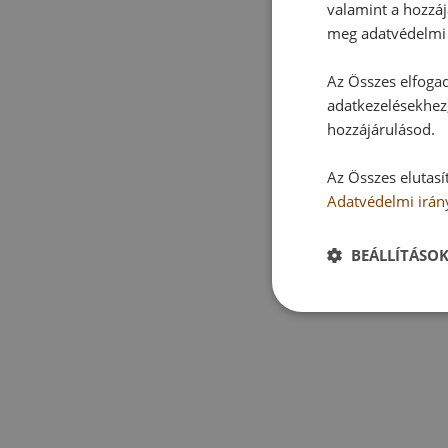
valamint a hozzáj
meg adatvédelmi 
Az Összes elfogad
adatkezelésekhez,
hozzájárulásod.
Az Összes elutasí
Adatvédelmi irán
BEÁLLÍTÁSO