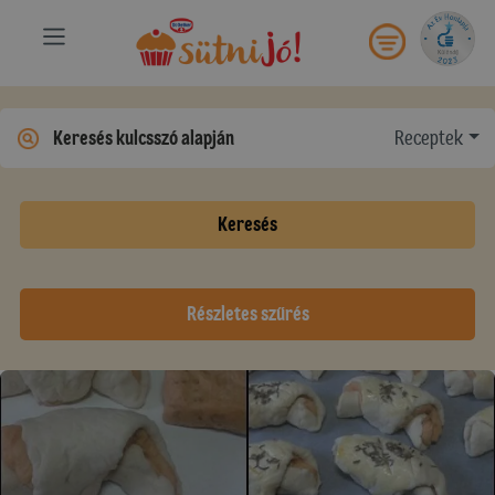
Receptek
Keresés
Részletes szűrés