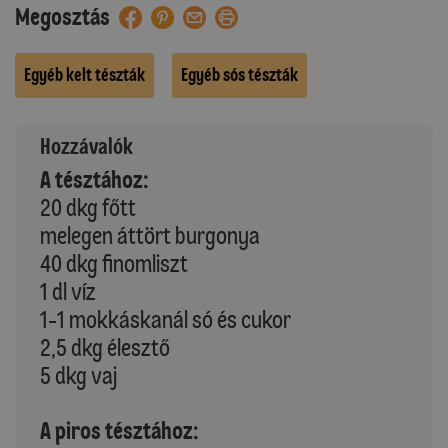
Megosztás
Egyéb kelt tészták
Egyéb sós tészták
Hozzávalók
A tésztához:
20 dkg főtt
melegen áttört burgonya
40 dkg finomliszt
1 dl víz
1-1 mokkáskanál só és cukor
2,5 dkg élesztő
5 dkg vaj
A piros tésztához: