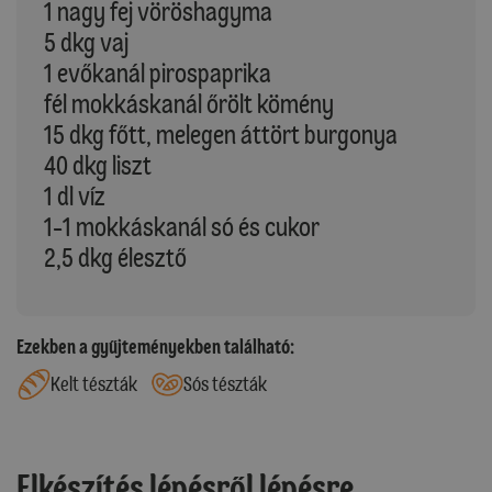
1 nagy fej vöröshagyma
5 dkg vaj
1 evőkanál pirospaprika
fél mokkáskanál őrölt kömény
15 dkg főtt, melegen áttört burgonya
40 dkg liszt
1 dl víz
1-1 mokkáskanál só és cukor
2,5 dkg élesztő
Ezekben a gyűjteményekben található:
Kelt tészták
Sós tészták
Elkészítés lépésről lépésre