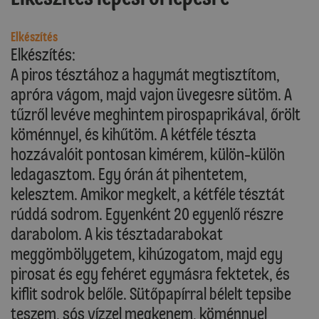
Elkészítés
Elkészítés:
A piros tésztához a hagymát megtisztítom,
apróra vágom, majd vajon üvegesre sütöm. A
tűzről levéve meghintem pirospaprikával, őrölt
köménnyel, és kihűtöm. A kétféle tészta
hozzávalóit pontosan kimérem, külön-külön
ledagasztom. Egy órán át pihentetem,
kelesztem. Amikor megkelt, a kétféle tésztát
rúddá sodrom. Egyenként 20 egyenlő részre
darabolom. A kis tésztadarabokat
meggömbölygetem, kihúzogatom, majd egy
pirosat és egy fehéret egymásra fektetek, és
kiflit sodrok belőle. Sütőpapírral bélelt tepsibe
teszem, sós vízzel megkenem, köménnyel