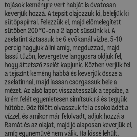
tojások keményre vert habját is óvatosan
keverjük hozzá. A tepsit olajozzuk ki, béleljük ki
sütőpapírral. Felezzük el, majd előmelegített
sütőben 200 °C-on a 2 lapot süssünk ki. A
zselatint áztassuk be 6 evőkanál vízbe, 5-10
percig hagyjuk állni amíg, megduzzad, majd
lassú tűzön, kevergetve langyosra oldjuk fel,
hogy áttetsző zselét kapjunk. Közben verjük fel
a tejszínt kemény habbá és keverjük össze a
zselatinnal, majd lassan csorgassuk bele a
mézet. Az alsó lapot visszatesszük a tepsibe, a
krém felét egyenletesen simítsuk rá és tegyük
hűtőbe. Gőz fölött olvasszuk fel a csokoládét a
vízzel, és amikor már felolvadt, adjuk hozzá a
Ramát és az olajat, majd jó alaposan keverjük el,
amíg egyneművé nem válik. Ha kissé lehűlt,