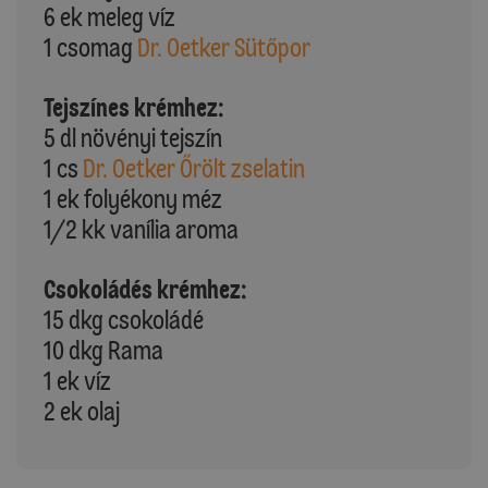
6 ek meleg víz
1 csomag
Dr. Oetker Sütőpor
Tejszínes krémhez:
5 dl növényi tejszín
1 cs
Dr. Oetker Őrölt zselatin
1 ek folyékony méz
1/2 kk vanília aroma
Csokoládés krémhez:
15 dkg csokoládé
10 dkg Rama
1 ek víz
2 ek olaj