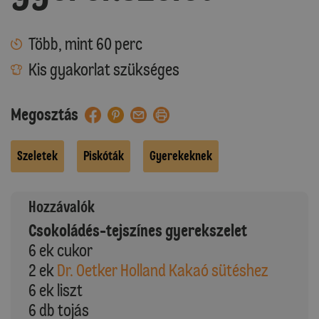
Több, mint 60 perc
Kis gyakorlat szükséges
Megosztás
Szeletek
Piskóták
Gyerekeknek
Hozzávalók
Csokoládés-tejszínes gyerekszelet
6 ek cukor
2 ek
Dr. Oetker Holland Kakaó sütéshez
6 ek liszt
6 db tojás