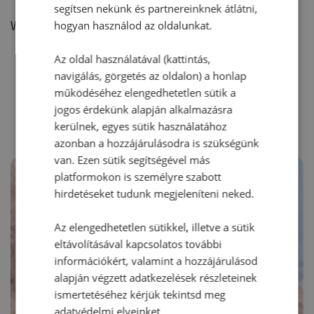
segítsen nekünk és partnereinknek átlátni,
hogyan használod az oldalunkat.
Vélemény írásához, kérjük,
jelentkezz be!
Az oldal használatával (kattintás,
navigálás, görgetés az oldalon) a honlap
RECEPTAJÁNLÓ
működéséhez elengedhetetlen sütik a
jogos érdekünk alapján alkalmazásra
kerülnek, egyes sütik használatához
azonban a hozzájárulásodra is szükségünk
van. Ezen sütik segítségével más
platformokon is személyre szabott
hirdetéseket tudunk megjeleníteni neked.
Az elengedhetetlen sütikkel, illetve a sütik
eltávolításával kapcsolatos további
információkért, valamint a hozzájárulásod
alapján végzett adatkezelések részleteinek
ismertetéséhez kérjük tekintsd meg
adatvédelmi elveinket.