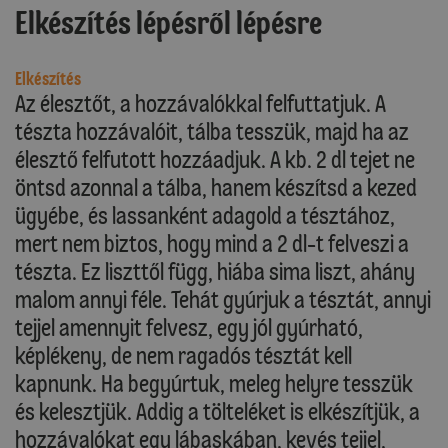
Elkészítés lépésről lépésre
Elkészítés
Az élesztőt, a hozzávalókkal felfuttatjuk. A
tészta hozzávalóit, tálba tesszük, majd ha az
élesztő felfutott hozzáadjuk. A kb. 2 dl tejet ne
öntsd azonnal a tálba, hanem készítsd a kezed
ügyébe, és lassanként adagold a tésztához,
mert nem biztos, hogy mind a 2 dl-t felveszi a
tészta. Ez liszttől függ, hiába sima liszt, ahány
malom annyi féle. Tehát gyúrjuk a tésztát, annyi
tejjel amennyit felvesz, egy jól gyúrható,
képlékeny, de nem ragadós tésztát kell
kapnunk. Ha begyúrtuk, meleg helyre tesszük
és kelesztjük. Addig a tölteléket is elkészítjük, a
hozzávalókat egy lábaskában, kevés tejjel,