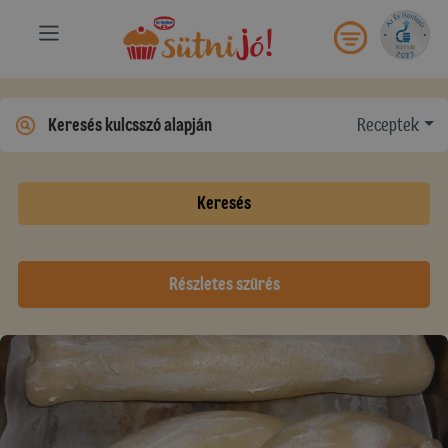
Receptek
Keresés
Részletes szűrés