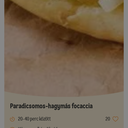
Paradicsomos-hagymás focaccia
20-40 perc között
20