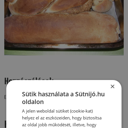
Hozzászólások
×
Sütik használata a Sütnijó.hu
Ehhez a recepthez még nem érkezett hozzászólás.
oldalon
A jelen weboldal sütiket (cookie-kat)
helyez el az eszközeiden, hogy biztosítsa
Hozzászólás írása
az oldal jobb működését, illetve, hogy