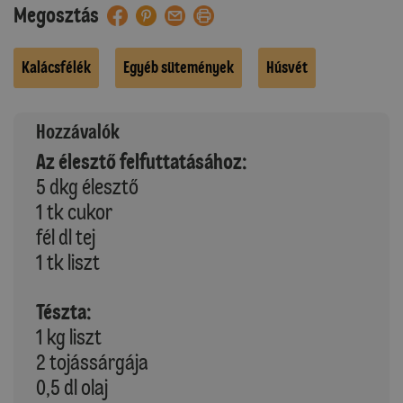
Megosztás
Kalácsfélék
Egyéb sütemények
Húsvét
Hozzávalók
Az élesztő felfuttatásához:
5 dkg élesztő
1 tk cukor
fél dl tej
1 tk liszt
Tészta:
1 kg liszt
2 tojássárgája
0,5 dl olaj