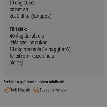
10 dkg cukor
csipet só
kb. 2 dl tej (langyos)
Töltelék:
40 dkg darált dió
izlés szerint cukor
10 dkg mazsola ( elhagyható)
fél citrom reszelt héja
pici tej
Ezekben a gyűjteményekben található:
Kelt tészták
Édes sütemények