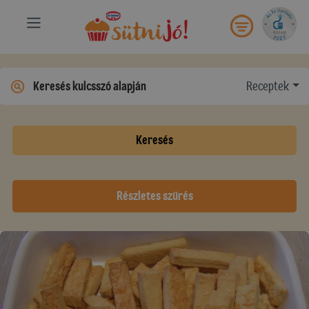
Receptek
Keresés
Részletes szűrés