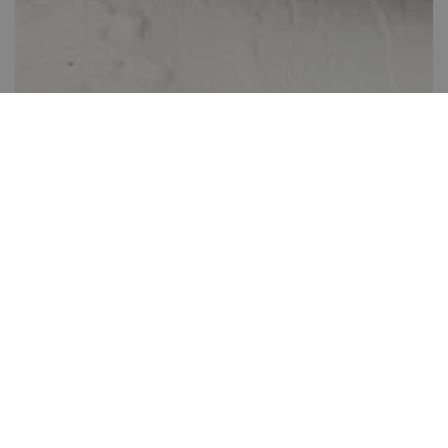
Mogyorókrémes torta
Több, mint 60 perc
14
Könnyen elkészíthető