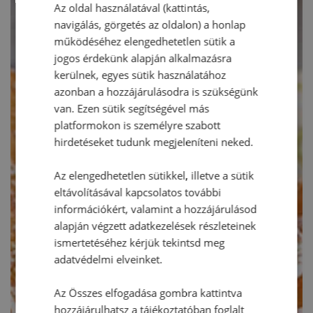
Az oldal használatával (kattintás,
navigálás, görgetés az oldalon) a honlap
működéséhez elengedhetetlen sütik a
jogos érdekünk alapján alkalmazásra
kerülnek, egyes sütik használatához
azonban a hozzájárulásodra is szükségünk
van. Ezen sütik segítségével más
platformokon is személyre szabott
hirdetéseket tudunk megjeleníteni neked.
Az elengedhetetlen sütikkel, illetve a sütik
eltávolításával kapcsolatos további
információkért, valamint a hozzájárulásod
alapján végzett adatkezelések részleteinek
ismertetéséhez kérjük tekintsd meg
adatvédelmi elveinket.
Az Összes elfogadása gombra kattintva
hozzájárulhatsz a tájékoztatóban foglalt