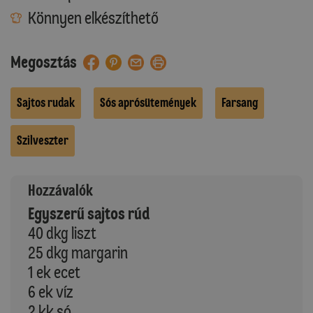
Könnyen elkészíthető
Megosztás
Sajtos rudak
Sós aprósütemények
Farsang
Szilveszter
Hozzávalók
Egyszerű sajtos rúd
40 dkg liszt
25 dkg margarin
1 ek ecet
6 ek víz
2 kk só