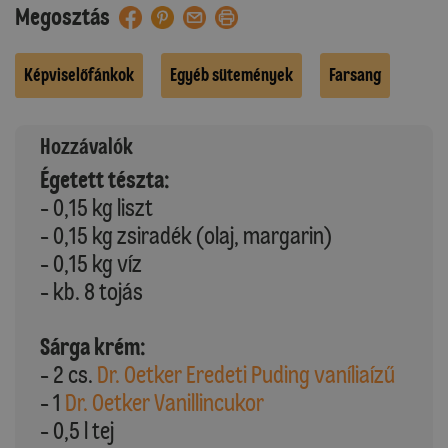
Megosztás
Képviselőfánkok
Egyéb sütemények
Farsang
Hozzávalók
Égetett tészta:
- 0,15 kg liszt
- 0,15 kg zsiradék (olaj, margarin)
- 0,15 kg víz
- kb. 8 tojás
Sárga krém:
- 2 cs.
Dr. Oetker Eredeti Puding vaníliaízű
- 1
Dr. Oetker Vanillincukor
- 0,5 l tej