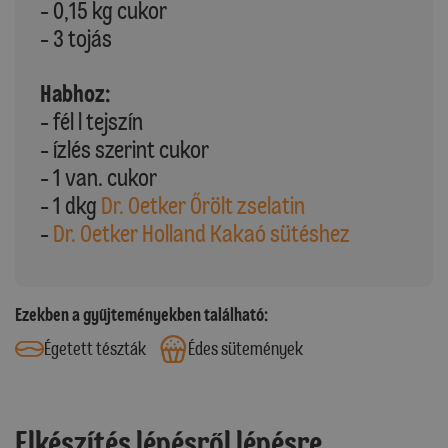
- 0,15 kg cukor
- 3 tojás
Habhoz:
- fél l tejszín
- ízlés szerint cukor
- 1 van. cukor
- 1 dkg
Dr. Oetker Őrölt zselatin
-
Dr. Oetker Holland Kakaó sütéshez
Ezekben a gyűjteményekben található:
Égetett tészták
Édes sütemények
Elkészítés lépésről lépésre