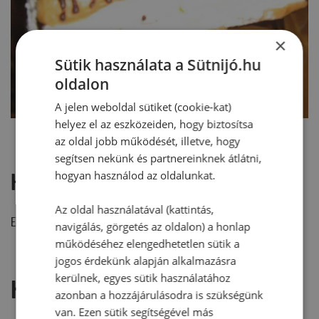
×
Sütik használata a Sütnijó.hu
oldalon
A jelen weboldal sütiket (cookie-kat)
helyez el az eszközeiden, hogy biztosítsa
az oldal jobb működését, illetve, hogy
segítsen nekünk és partnereinknek átlátni,
hogyan használod az oldalunkat.
Hozzászólások
Az oldal használatával (kattintás,
Ehhez a recepthez még nem érkezett hozzászólás.
navigálás, görgetés az oldalon) a honlap
működéséhez elengedhetetlen sütik a
jogos érdekünk alapján alkalmazásra
kerülnek, egyes sütik használatához
Hozzászólás írása
azonban a hozzájárulásodra is szükségünk
van. Ezen sütik segítségével más