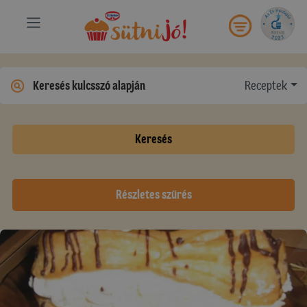
Receptek
Keresés
Részletes szűrés