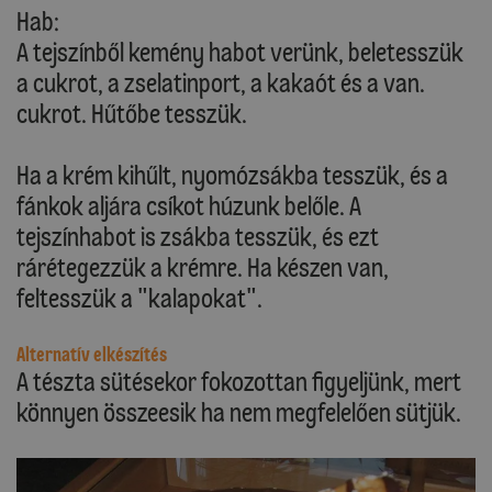
Hab:
A tejszínből kemény habot verünk, beletesszük
a cukrot, a zselatinport, a kakaót és a van.
cukrot. Hűtőbe tesszük.
Ha a krém kihűlt, nyomózsákba tesszük, és a
fánkok aljára csíkot húzunk belőle. A
tejszínhabot is zsákba tesszük, és ezt
rárétegezzük a krémre. Ha készen van,
feltesszük a "kalapokat".
Alternatív elkészítés
A tészta sütésekor fokozottan figyeljünk, mert
könnyen összeesik ha nem megfelelően sütjük.