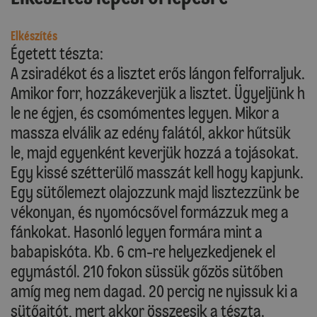
Elkészítés
Égetett tészta:
A zsiradékot és a lisztet erős lángon felforraljuk.
Amikor forr, hozzákeverjük a lisztet. Ügyeljünk h
le ne égjen, és csomómentes legyen. Mikor a
massza elválik az edény falától, akkor hűtsük
le, majd egyenként keverjük hozzá a tojásokat.
Egy kissé szétterülő masszát kell hogy kapjunk.
Egy sütőlemezt olajozzunk majd lisztezzünk be
vékonyan, és nyomócsővel formázzuk meg a
fánkokat. Hasonló legyen formára mint a
babapiskóta. Kb. 6 cm-re helyezkedjenek el
egymástól. 210 fokon süssük gőzös sütőben
amíg meg nem dagad. 20 percig ne nyissuk ki a
sütőajtót, mert akkor összeesik a tészta.