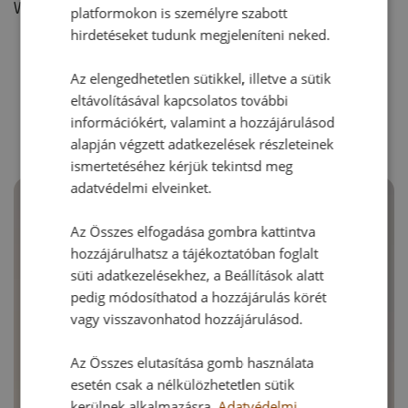
Vélemény írásához, kérjük,
jelentkezz be!
platformokon is személyre szabott
hirdetéseket tudunk megjeleníteni neked.
Az elengedhetetlen sütikkel, illetve a sütik
RECEPTAJÁNLÓ
eltávolításával kapcsolatos további
információkért, valamint a hozzájárulásod
alapján végzett adatkezelések részleteinek
ismertetéséhez kérjük tekintsd meg
adatvédelmi elveinket.
Az Összes elfogadása gombra kattintva
hozzájárulhatsz a tájékoztatóban foglalt
süti adatkezelésekhez, a Beállítások alatt
pedig módosíthatod a hozzájárulás körét
vagy visszavonhatod hozzájárulásod.
Az Összes elutasítása gomb használata
esetén csak a nélkülözhetetlen sütik
kerülnek alkalmazásra.
Adatvédelmi