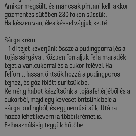
Amikor megsült, és már csak pirítani kell, akkor
gőzmentes sütőben 230 fokon süssük.
Ha készen van, éles késsel vágjuk ketté .
Sárga krém:
- 1 dl tejet keverjünk össze a pudingporral,és a
tojás sárgával. Közben forraljuk fel a maradék
tejet a van.cukorral és a cukor felével. Ha
felforrt, lassan öntsük hozzá a pudingporos
tejhez, és gőz fölött sűrítsük be.
Kemény habot készítsünk a tojásfehérjéből és a
cukorból, majd egy keveset öntsünk bele a
sárga pudingból, és egyneműsítsük. Utána
hozzá lehet keverni a többi krémet is.
Felhasználásig tegyük hűtőbe.