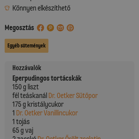
Könnyen elkészíthető
Megosztás
Egyéb sütemények
Hozzávalók
Eperpudingos tortácskák
150 g liszt
fél teáskanál
Dr. Oetker Sütőpor
175 g kristálycukor
1
Dr. Oetker Vanillincukor
1 tojás
65 g vaj
2 zacskó
Dr. Oetker Őrölt zselatin