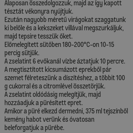
Alaposan összedolgozzuk, majd az így kapott
tésztát vékonyra nyújtjuk.
Ezután nagyobb méretű virágokat szaggatunk
ki belőle és a kekszeket villával megszurkáljuk,
majd tepsire tesszük őket.
Előmelegített sütőben 180-200°C-on 10-15
percig sütjük.
A zselatint 6 evőkanál vízbe áztatjuk 10 percre.
A megtisztított kicsumázott eprekből pár
szemet félreteszünk a díszítéshez, a többit 100
g cukorral és a citromlével összetörjük.
A zselatint oldódásig melegítjük, majd
hozzáadjuk a pürésített epret.
Amikor a püré elkezd dermedni, 375 ml tejszínből
kemény habot verünk és óvatosan
beleforgatjuk a pürébe.