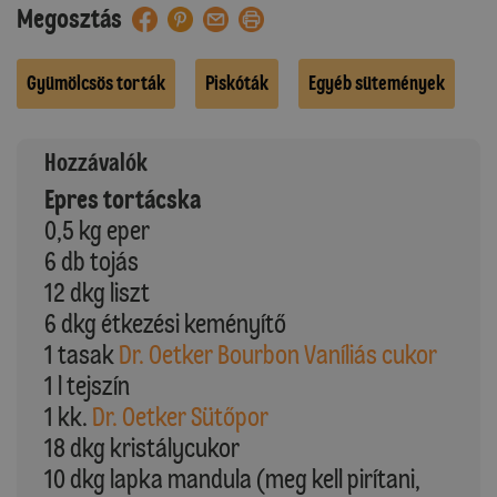
Megosztás
Gyümölcsös torták
Piskóták
Egyéb sütemények
Hozzávalók
Epres tortácska
0,5 kg eper
6 db tojás
12 dkg liszt
6 dkg étkezési keményítő
1 tasak
Dr. Oetker Bourbon Vaníliás cukor
1 l tejszín
1 kk.
Dr. Oetker Sütőpor
18 dkg kristálycukor
10 dkg lapka mandula (meg kell pirítani,