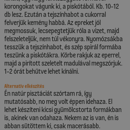
korongokat vágunk ki, a piskótából. Kb. 10-12
db lesz. Ezután a tejszínhabot a cukorral
felverjük kemény habbá. Az epreket jól
megmossuk, lecsepegtetjük róla a vizet, majd
felszeleteljük, nem túl vékonyra. Nyomózsákba
tesszük a tejszínhabot, és szép spirál formába
teszünk a piskótákra. Körbe rakjuk az eperrel,
majd a pirított szeletelt madulával megszórjuk.
1-2 órát behűtve lehet kínálni.
Alternatív elkészítés
Én natúr pisztáciát szórtam rá, így
mutatósabb, no meg volt éppen idehaza. El
lehet készíteni kicsi gyümölcstorta formákban
is, akinek van odahaza. Nekem az is van, én is
abban sütöttem ki, csak macerásabb.