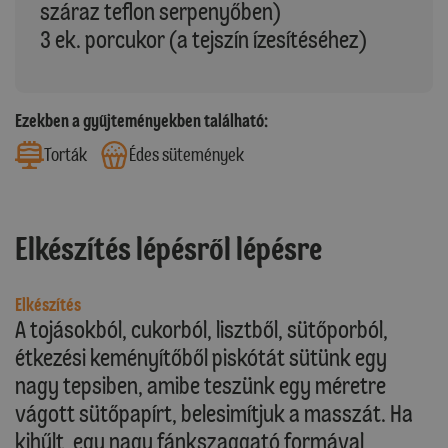
száraz teflon serpenyőben)
3 ek. porcukor (a tejszín ízesítéséhez)
Ezekben a gyűjteményekben található:
Torták
Édes sütemények
Elkészítés lépésről lépésre
Elkészítés
A tojásokból, cukorból, lisztből, sütőporból,
étkezési keményítőből piskótát sütünk egy
nagy tepsiben, amibe teszünk egy méretre
vágott sütőpapírt, belesimítjuk a masszát. Ha
kihűlt, egy nagy fánkszaggató formával