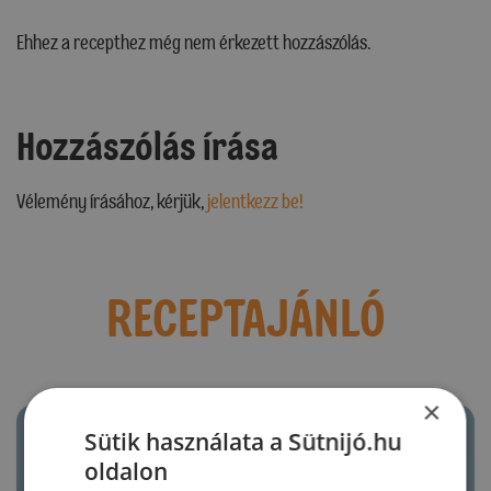
Ehhez a recepthez még nem érkezett hozzászólás.
Hozzászólás írása
Vélemény írásához, kérjük,
jelentkezz be!
RECEPTAJÁNLÓ
×
Sütik használata a Sütnijó.hu
oldalon