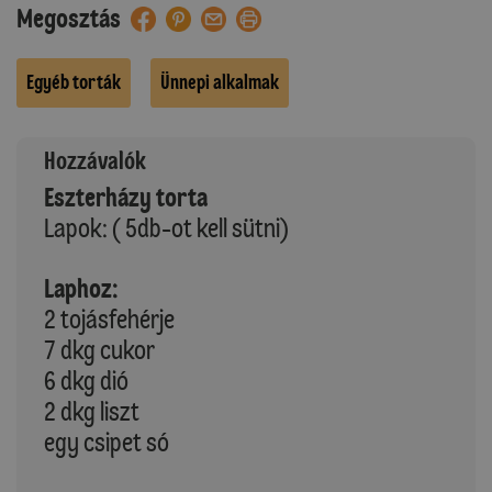
Megosztás
Egyéb torták
Ünnepi alkalmak
Hozzávalók
Eszterházy torta
Lapok: ( 5db-ot kell sütni)
Laphoz:
2 tojásfehérje
7 dkg cukor
6 dkg dió
2 dkg liszt
egy csipet só