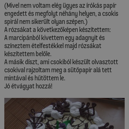
(Mivel nem voltam elég ügyes az írókás papír
engedett és megfolyt néhány helyen, a csokis
spirál nem sikerült olyan szépen.)
A rózsákat a következőképen készítettem:
A marcipánból kivettem egy adagnyit és
színeztem ételfestékkel majd rózsákat
készítettem belőle.
A másik díszt, ami csokiból készült olvasztott
csokival rajzoltam meg a sütőpapír alá tett
mintával és hűtöttem le.
Jó étvágyat hozzá!