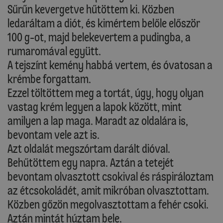
Sűrűn kevergetve hűtöttem ki. Közben
ledaráltam a diót, és kimértem belőle először
100 g-ot, majd belekevertem a pudingba, a
rumaromával együtt.
A tejszínt kemény habbá vertem, és óvatosan a
krémbe forgattam.
Ezzel töltöttem meg a tortát, úgy, hogy olyan
vastag krém legyen a lapok között, mint
amilyen a lap maga. Maradt az oldalára is,
bevontam vele azt is.
Azt oldalát megszórtam darált dióval.
Behűtöttem egy napra. Aztán a tetejét
bevontam olvasztott csokival és ráspiráloztam
az étcsokoládét, amit mikróban olvasztottam.
Közben gőzön megolvasztottam a fehér csoki.
Aztán mintát húztam bele.