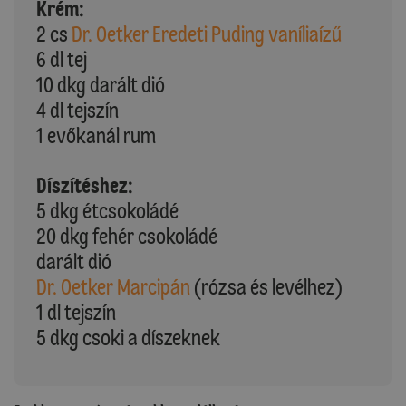
Krém:
2 cs
Dr. Oetker Eredeti Puding vaníliaízű
6 dl tej
10 dkg darált dió
4 dl tejszín
1 evőkanál rum
Díszítéshez:
5 dkg étcsokoládé
20 dkg fehér csokoládé
darált dió
Dr. Oetker Marcipán
(rózsa és levélhez)
1 dl tejszín
5 dkg csoki a díszeknek