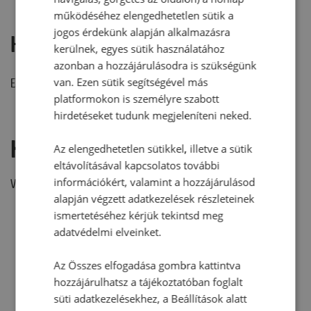
működéséhez elengedhetetlen sütik a
jogos érdekünk alapján alkalmazásra
Hozzászólások
kerülnek, egyes sütik használatához
azonban a hozzájárulásodra is szükségünk
van. Ezen sütik segítségével más
Ehhez a recepthez még nem érkezett hozzászólás.
platformokon is személyre szabott
hirdetéseket tudunk megjeleníteni neked.
Hozzászólás írása
Az elengedhetetlen sütikkel, illetve a sütik
eltávolításával kapcsolatos további
információkért, valamint a hozzájárulásod
Vélemény írásához, kérjük,
jelentkezz be!
alapján végzett adatkezelések részleteinek
ismertetéséhez kérjük tekintsd meg
adatvédelmi elveinket.
RECEPTAJÁNLÓ
Az Összes elfogadása gombra kattintva
hozzájárulhatsz a tájékoztatóban foglalt
süti adatkezelésekhez, a Beállítások alatt