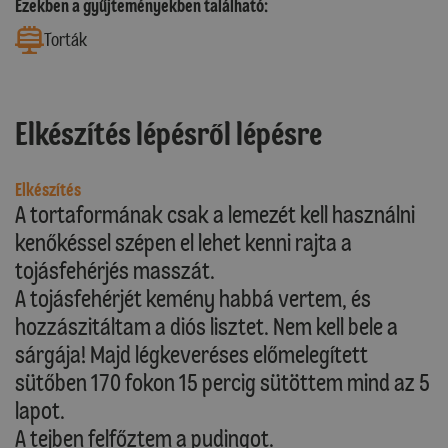
Ezekben a gyűjteményekben található:
Torták
Elkészítés lépésről lépésre
Elkészítés
A tortaformának csak a lemezét kell használni
kenőkéssel szépen el lehet kenni rajta a
tojásfehérjés masszát.
A tojásfehérjét kemény habbá vertem, és
hozzászitáltam a diós lisztet. Nem kell bele a
sárgája! Majd légkeveréses előmelegített
sütőben 170 fokon 15 percig sütöttem mind az 5
lapot.
A tejben felfőztem a pudingot.