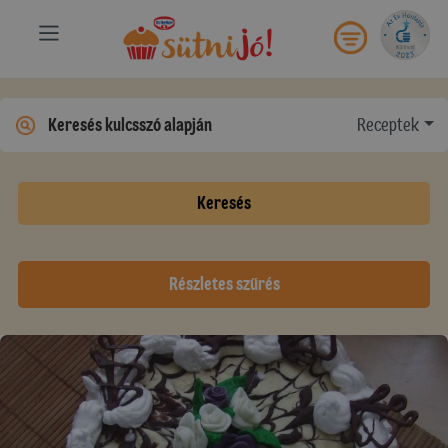
Receptek
Keresés
Részletes szűrés