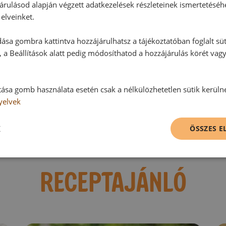
árulásod alapján végzett adatkezelések részleteinek ismertetéséh
Hozzászólások
elveinket.
ása gombra kattintva hozzájárulhatsz a tájékoztatóban foglalt süt
Ehhez a recepthez még nem érkeze
 a Beállítások alatt pedig módosíthatod a hozzájárulás körét vag
tása gomb használata esetén csak a nélkülözhetetlen sütik kerüln
Hozzászólás írása
yelvek
Vélemény írásához, kérjük,
jelentke
K
ÖSSZES 
RECEPTAJÁNLÓ