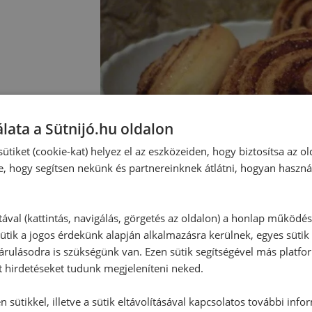
lata a Sütnijó.hu oldalon
ütiket (cookie-kat) helyez el az eszközeiden, hogy biztosítsa az ol
e, hogy segítsen nekünk és partnereinknek átlátni, hogyan haszná
tával (kattintás, navigálás, görgetés az oldalon) a honlap működé
ütik a jogos érdekünk alapján alkalmazásra kerülnek, egyes sütik
rulásodra is szükségünk van. Ezen sütik segítségével más platfo
t hirdetéseket tudunk megjeleníteni neked.
 sütikkel, illetve a sütik eltávolításával kapcsolatos további info