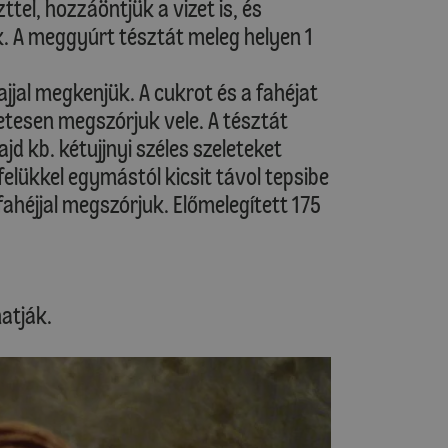
ttel, hozzáöntjük a vizet is, és
. A meggyúrt tésztát meleg helyen 1
ajjal megkenjük. A cukrot és a fahéjat
etesen megszórjuk vele. A tésztát
jd kb. kétujjnyi széles szeleteket
felükkel egymástól kicsit távol tepsibe
fahéjjal megszórjuk. Előmelegített 175
atják.