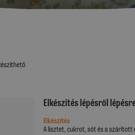
észíthető
Elkészítés lépésről lépésr
Elkészítés
A lisztet, cukrot, sót és a szárítot