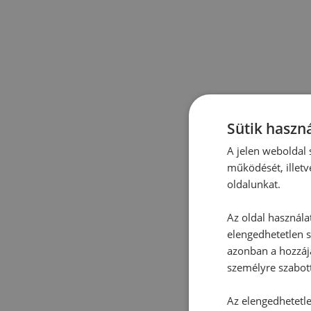
Sütik haszná
A jelen weboldal s
működését, illetv
oldalunkat.
Az oldal használa
elengedhetetlen s
azonban a hozzájá
személyre szabot
Az elengedhetetlen