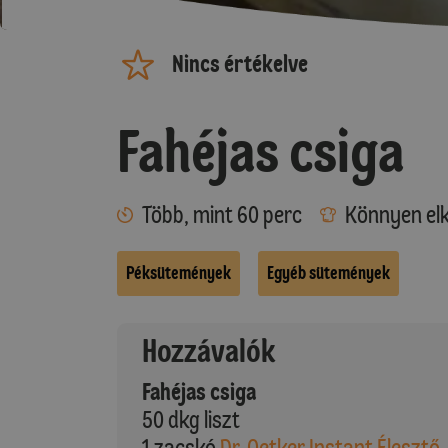
Nincs értékelve
Fahéjas csiga
Több, mint 60 perc
Könnyen elk
Péksütemények
Egyéb sütemények
Hozzávalók
Fahéjas csiga
50 dkg liszt
1 zacskó
Dr. Oetker Instant Élesztő