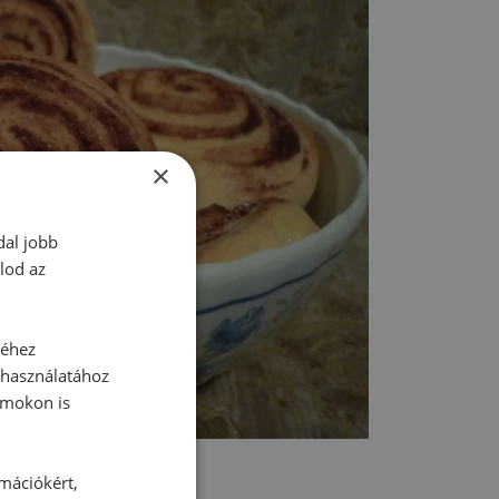
×
dal jobb
lod az
séhez
 használatához
rmokon is
rmációkért,