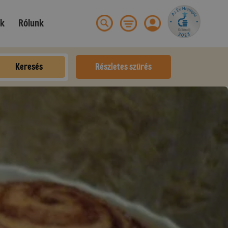
ek
Rólunk
Keresés
Részletes szűrés