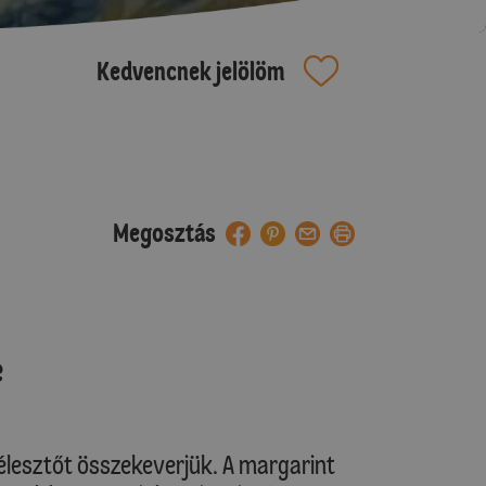
Kedvencnek jelölöm
Megosztás
e
t élesztőt összekeverjük. A margarint