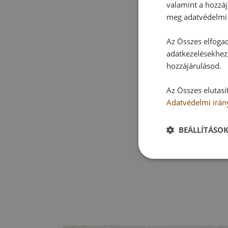
valamint a hozzáj
meg adatvédelmi 
Az Összes elfogad
adatkezelésekhez,
hozzájárulásod.
Az Összes elutasí
Adatvédelmi irán
BEÁLLÍTÁSO