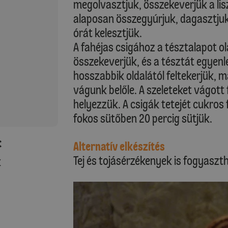
megolvasztjuk, összekeverjük a lisz
alaposan összegyúrjuk, dagasztjuk
órát kelesztjük.
A fahéjas csigához a tésztalapot ol
összekeverjük, és a tésztát egyenl
hosszabbik oldalától feltekerjük, ma
vágunk belőle. A szeleteket vágott 
helyezzük. A csigák tetejét cukros 
fokos sütőben 20 percig sütjük.
:
Alternatív elkészítés
Tej és tojásérzékenyek is fogyaszth
k