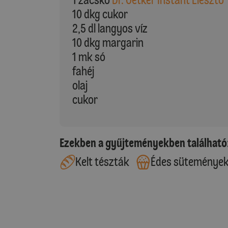
10 dkg cukor
2,5 dl langyos víz
10 dkg margarin
1 mk só
fahéj
olaj
cukor
Ezekben a gyűjteményekben található
Kelt tészták
Édes süteménye