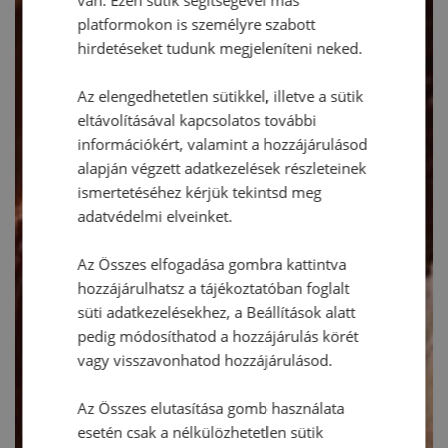
van. Ezen sütik segítségével más
platformokon is személyre szabott
hirdetéseket tudunk megjeleníteni neked.
Az elengedhetetlen sütikkel, illetve a sütik
eltávolításával kapcsolatos további
információkért, valamint a hozzájárulásod
alapján végzett adatkezelések részleteinek
ismertetéséhez kérjük tekintsd meg
adatvédelmi elveinket.
Az Összes elfogadása gombra kattintva
hozzájárulhatsz a tájékoztatóban foglalt
süti adatkezelésekhez, a Beállítások alatt
pedig módosíthatod a hozzájárulás körét
vagy visszavonhatod hozzájárulásod.
Az Összes elutasítása gomb használata
esetén csak a nélkülözhetetlen sütik