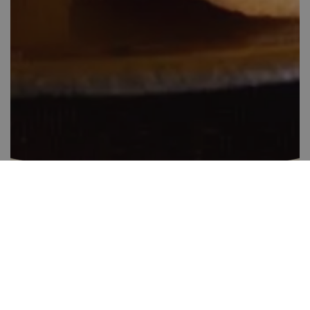
Csokis-vaníliás felhők
40-60 perc között
28
Könnyen elkészíthető