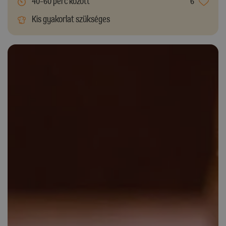
40-60 perc között
6
Kis gyakorlat szükséges