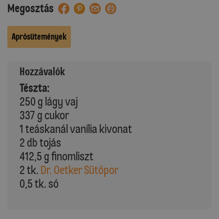
Megosztás
Aprósütemények
Hozzávalók
Tészta:
250 g lágy vaj
337 g cukor
1 teáskanál vanília kivonat
2 db tojás
412,5 g finomliszt
2 tk.
Dr. Oetker Sütőpor
0,5 tk. só