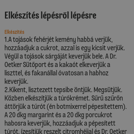
Elkészítés lépésről lépésre
Elkészítés
1.A tojások fehérjét kemény habbá verjük,
hozzáadjuk a cukrot, azzal is egy kicsit verjük.
Végül a tojások sárgáját keverjük bele. A Dr.
Oetker Sütőport és a kakaót elkeverjük a
liszttel, és fakanállal óvatosan a habhoz
keverjük.
2.Kikent, lisztezett tepsibe öntjük. Megsütjük.
Közben elkészítjük a túrókrémet. Sűrű szűrőn
áttörjük a túrót (én botmixerrel pépesítettem).
A 20 dkg margarint és a 20 dkg porcukrot
habosra keverjük, hozzáadjuk a pépesített
túrót. Ízesítjük reszelt citromhéjjal és Dr. Oetker