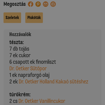
Megosztás
Szeletek
Piskóták
Hozzávalók
tészta:
7 db tojás
7 ek cukor
6 csapott ek finomliszt
Dr. Oetker Sütőpor
1 ek napraforgó olaj
2 ek
Dr. Oetker Holland Kakaó sütéshez
túrókrém:
2 cs
Dr. Oetker Vanillincukor