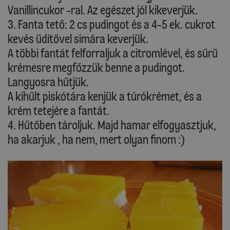
Vanillincukor -ral. Az egészet jól kikeverjük.
3. Fanta tető: 2 cs pudingot és a 4-5 ek. cukrot
kevés üdítővel simára keverjük.
A többi fantát felforraljuk a citromlével, és sűrű
krémesre megfőzzük benne a pudingot.
Langyosra hűtjük.
A kihűlt piskótára kenjük a túrókrémet, és a
krém tetejére a fantát.
4. Hűtőben tároljuk. Majd hamar elfogyasztjuk,
ha akarjuk , ha nem, mert olyan finom :)