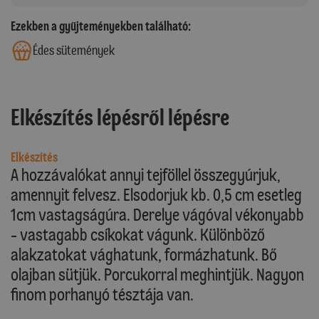
Ezekben a gyűjteményekben található:
Édes sütemények
Elkészítés lépésről lépésre
Elkészítés
A hozzávalókat annyi tejföllel összegyúrjuk,
amennyit felvesz. Elsodorjuk kb. 0,5 cm esetleg
1cm vastagságúra. Derelye vágóval vékonyabb
- vastagabb csíkokat vágunk. Különböző
alakzatokat vághatunk, formázhatunk. Bő
olajban sütjük. Porcukorral meghintjük. Nagyon
finom porhanyó tésztája van.