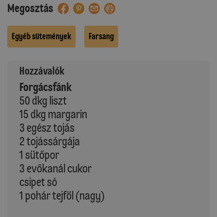
Megosztás
Egyéb sütemények
Farsang
Hozzávalók
Forgácsfánk
50 dkg liszt
15 dkg margarin
3 egész tojás
2 tojássárgája
1 sütőpor
3 evőkanál cukor
csipet só
1 pohár tejföl (nagy)