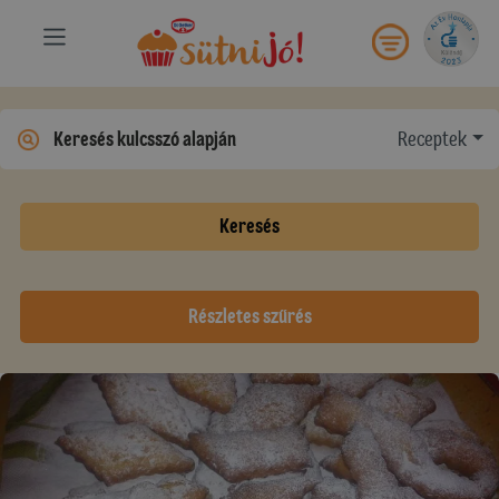
Receptek
Keresés
Részletes szűrés