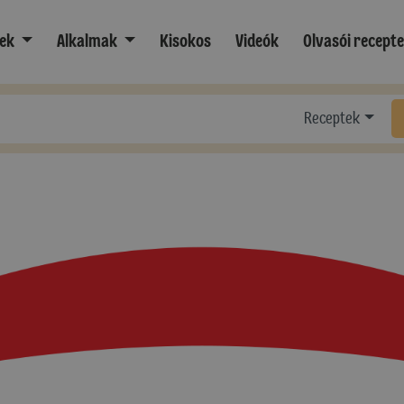
ek
Alkalmak
Kisokos
Videók
Olvasói recept
Receptek