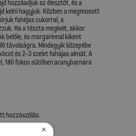
jd hozzáadjuk az élesztőt, és a
ajd kelni hagyjuk. Közben a megmosott
rjuk fahéjas cukorral, a
zzuk. Ha a tészta megkelt, akkor
k belőle, és margarinnal kikent
llő távolságra. Mindegyik közepébe
ot és 2-3 szelet fahájas almát. A
el, 180 fokos sütőben aranybarnára
tt hozzászólás.
×