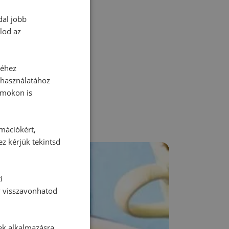
dal jobb
lod az
zz be!
séhez
 használatához
rmokon is
rmációkért,
ez kérjük tekintsd
i
y visszavonhatod
ek alkalmazásra.