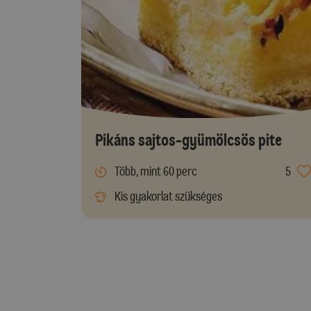
Pikáns sajtos-gyümölcsös pite
Több, mint 60 perc
5
Kis gyakorlat szükséges