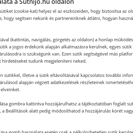
lata a Sütnijó.hu oldalon
k
Hozzászólás írása
ütiket (cookie-kat) helyez el az eszközeiden, hogy biztosítsa az ol
e, hogy segítsen nekünk és partnereinknek átlátni, hogyan haszná
Vélemény írásához, kérjük,
jelentke
tával (kattintás, navigálás, görgetés az oldalon) a honlap működé
ütik a jogos érdekünk alapján alkalmazásra kerülnek, egyes sütik
RECEPTAJÁNLÓ
rulásodra is szükségünk van. Ezen sütik segítségével más platfo
t hirdetéseket tudunk megjeleníteni neked.
 sütikkel, illetve a sütik eltávolításával kapcsolatos további info
árulásod alapján végzett adatkezelések részleteinek ismertetéséh
elveinket.
ása gombra kattintva hozzájárulhatsz a tájékoztatóban foglalt süt
 a Beállítások alatt pedig módosíthatod a hozzájárulás körét vag
tása gomb használata esetén csak a nélkülözhetetlen sütik kerüln