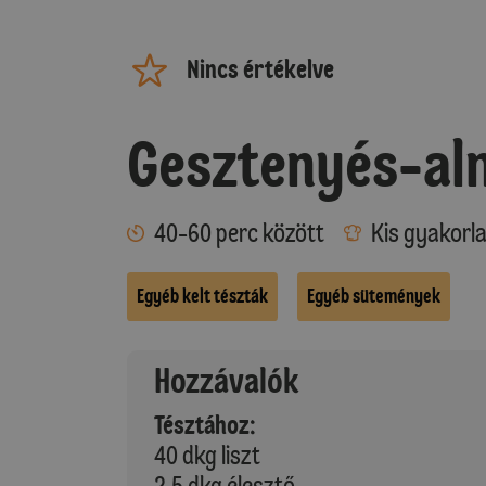
Nincs értékelve
Gesztenyés-al
40-60 perc között
Kis gyakorl
Egyéb kelt tészták
Egyéb sütemények
Hozzávalók
Tésztához:
40 dkg liszt
2,5 dkg élesztő