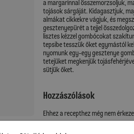
a margarinnal összemorzsoljuk, ma
tojások sárgáját. Kidagasztjuk, m
almákat cikkekre vágjuk, és megszó
gesztenyepürét a tejjel összedolgo
lisztes kézzel gombócokat szakítun
tepsibe tesszük őket egymástól ke
nyomunk egy-egy gesztenye gombóc
tetejüket megkenjük tojásfehérjév
sütjük őket.
Hozzászólások
Ehhez a recepthez még nem érkeze
: