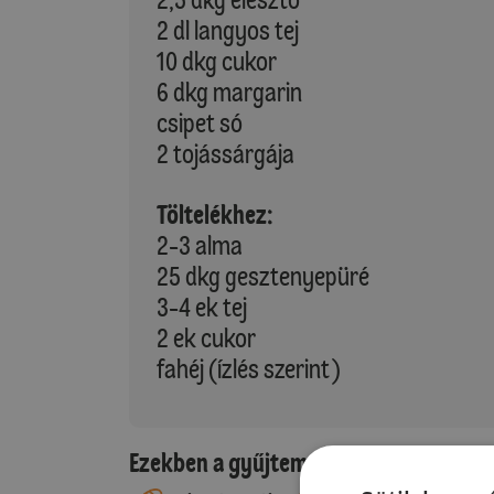
2 dl langyos tej
10 dkg cukor
6 dkg margarin
csipet só
2 tojássárgája
Töltelékhez:
2-3 alma
25 dkg gesztenyepüré
3-4 ek tej
2 ek cukor
fahéj (ízlés szerint)
Ezekben a gyűjteményekben található