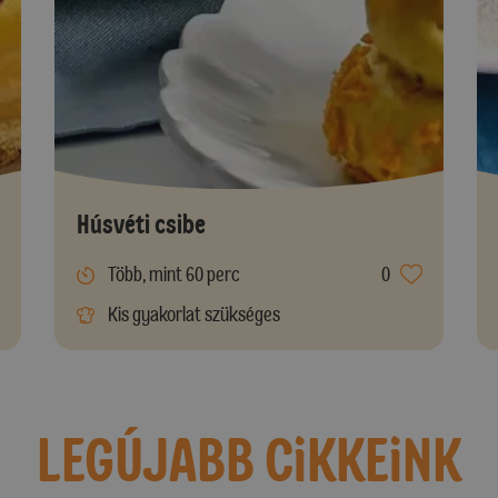
Húsvéti csibe
Több, mint 60 perc
0
Kis gyakorlat szükséges
LEGÚJABB CiKKEiNK