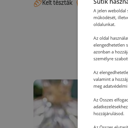
Sütik haszná
Kelt tészták
Édes süteménye
A jelen weboldal s
működését, illetv
oldalunkat.
Az oldal használa
elengedhetetlen s
azonban a hozzájá
személyre szabot
Az elengedhetetlen
valamint a hozzáj
meg adatvédelmi 
Az Összes elfogad
adatkezelésekhez,
hozzájárulásod.
Az Összes elutasí