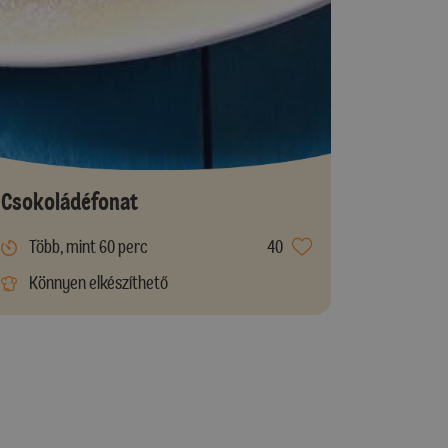
Csokoládéfonat
Több, mint 60 perc
40
Könnyen elkészíthető