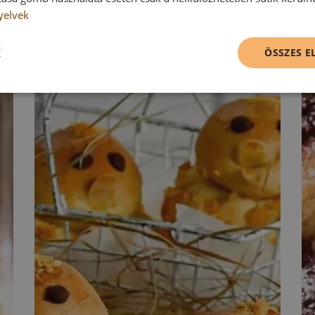
yelvek
K
ÖSSZES 