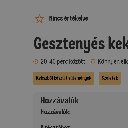
Nincs értékelve
Gesztenyés ke
20-40 perc között
Könnyen elk
Kekszből készült sütemények
Szeletek
Hozzávalók
Hozzávalók:
A tésztához: