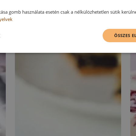
tása gomb használata esetén csak a nélkülözhetetlen sütik kerüln
yelvek
K
ÖSSZES 