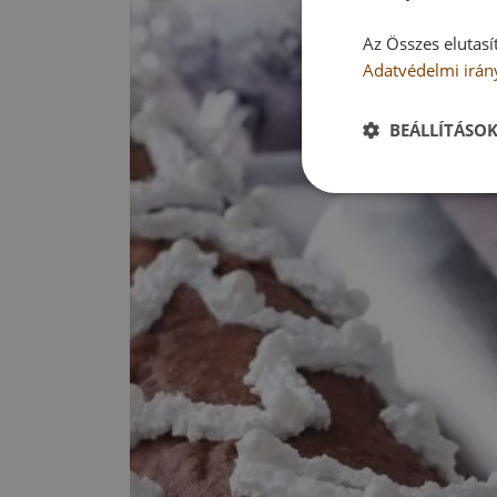
Az Összes elutasí
Adatvédelmi irán
BEÁLLÍTÁSO