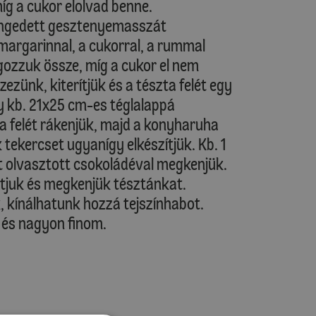
íg a cukor elolvad benne.
lengedett gesztenyemasszát
rgarinnal, a cukorral, a rummal
gozzuk össze, míg a cukor el nem
zünk, kiterítjük és a tészta felét egy
y kb. 21x25 cm-es téglalappá
a felét rákenjük, majd a konyharuha
 tekercset ugyanígy elkészítjük. Kb. 1
ét olvasztott csokoládéval megkenjük.
sztjuk és megkenjük tésztánkat.
ük, kínálhatunk hozzá tejszínhabot.
 és nagyon finom.