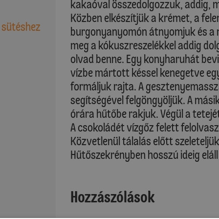
kakaóval összedolgozzuk, addig, m
Közben elkészítjük a krémet, a fe
ó sütéshez
burgonyanyomón átnyomjuk és a ma
meg a kókuszreszelékkel addig dol
olvad benne. Egy konyharuhát bevize
vízbe mártott késsel kenegetve eg
formáljuk rajta. A gesztenyemassz
segítségével felgöngyöljük. A másik
órára hűtőbe rakjuk. Végül a tetej
A csokoládét vízgőz felett felolva
Közvetlenül tálalás előtt szeletelj
Hűtőszekrényben hosszú ideig eláll
Hozzászólások