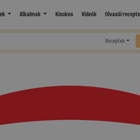
ek
Alkalmak
Kisokos
Videók
Olvasói recept
Receptek