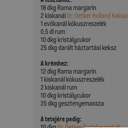
18 dkg Rama margarin
2 kiskanál
Dr. Oetker Holland Kaka
1 evőkanál kókuszreszelék
0,5 dl rum
10 dkg kristálycukor
25 dkg darált háztartási keksz
A krémhez:
12 dkg Rama margarin
1 kiskanál kókuszreszelék
2 kiskanál rum
10 dkg kristálycukor
25 dkg gesztenyemassza
A tetejére pedig:
10 dkg
Dr. Oetker Tortabevonó ét