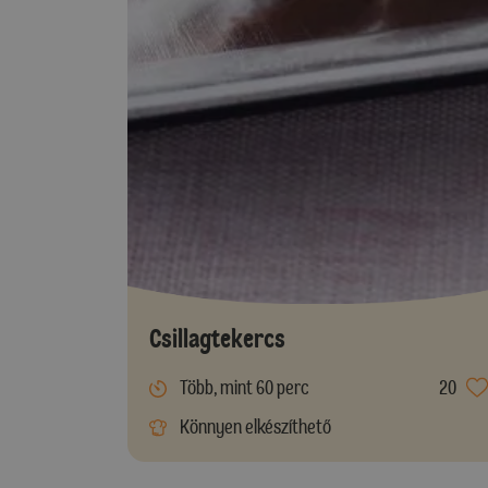
Csillagtekercs
Több, mint 60 perc
20
Könnyen elkészíthető