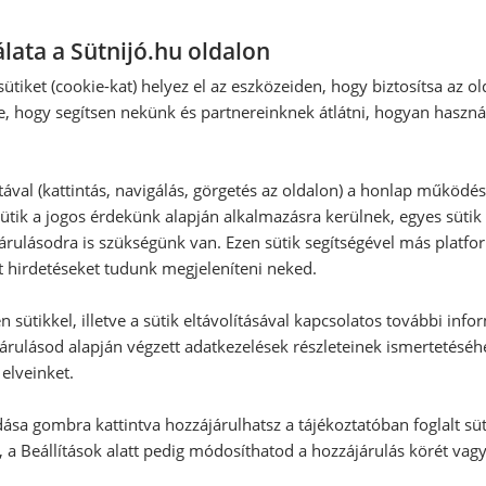
Ehhez a recepthez még nem érkeze
lata a Sütnijó.hu oldalon
:
ütiket (cookie-kat) helyez el az eszközeiden, hogy biztosítsa az ol
Hozzászólás írása
e, hogy segítsen nekünk és partnereinknek átlátni, hogyan haszná
Vélemény írásához, kérjük,
jelentke
tával (kattintás, navigálás, görgetés az oldalon) a honlap működé
ütik a jogos érdekünk alapján alkalmazásra kerülnek, egyes sütik
rulásodra is szükségünk van. Ezen sütik segítségével más platfo
t hirdetéseket tudunk megjeleníteni neked.
RECEPTAJÁNLÓ
 sütikkel, illetve a sütik eltávolításával kapcsolatos további info
árulásod alapján végzett adatkezelések részleteinek ismertetéséh
elveinket.
ása gombra kattintva hozzájárulhatsz a tájékoztatóban foglalt süt
 a Beállítások alatt pedig módosíthatod a hozzájárulás körét vag