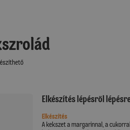
kszrolád
észíthető
Elkészítés lépésről lépésr
Elkészítés
A kekszet a margarinnal, a cukorra