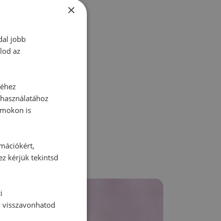
tt hozzászólás.
×
dal jobb
lod az
zz be!
séhez
 használatához
rmokon is
rmációkért,
ez kérjük tekintsd
i
y visszavonhatod