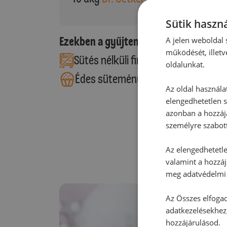
Sütik haszná
Ezekben a gyűjteményekben található
A jelen weboldal s
működését, illetv
Sütés nélküli finomságok
oldalunkat.
Édes sütemények
Az oldal használa
elengedhetetlen s
azonban a hozzájá
személyre szabot
Az elengedhetetlen
valamint a hozzáj
meg adatvédelmi 
Az Összes elfogad
adatkezelésekhez,
hozzájárulásod.