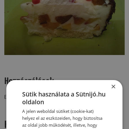
Hozzászólások
×
Sütik használata a Sütnijó.hu
Ehhez a recepthez még nem érkezett hozzászólás.
oldalon
A jelen weboldal sütiket (cookie-kat)
helyez el az eszközeiden, hogy biztosítsa
Hozzászólás írása
az oldal jobb működését, illetve, hogy