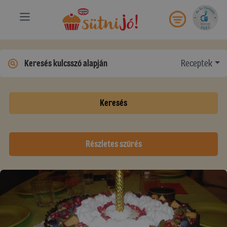
Receptek
Keresés
Részletes szűrés