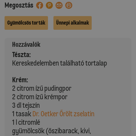
Megosztás
Gyümölcsös torták
Ünnepi alkalmak
Hozzávalók
Tészta:
Kereskedelemben található tortalap
Krém:
2 citrom ízű pudingpor
2 citrom ízű krémpor
3 dl tejszín
1 tasak
Dr. Oetker Őrölt zselatin
1 l citromlé
gyümölcsök (őszibarack, kivi,