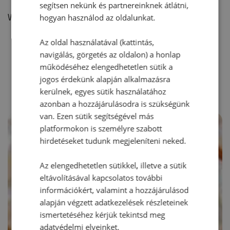
segítsen nekünk és partnereinknek átlátni,
Vélemény írásához, kérjük,
jelentkezz be!
hogyan használod az oldalunkat.
Az oldal használatával (kattintás,
navigálás, görgetés az oldalon) a honlap
RECEPTAJÁNLÓ
működéséhez elengedhetetlen sütik a
jogos érdekünk alapján alkalmazásra
kerülnek, egyes sütik használatához
azonban a hozzájárulásodra is szükségünk
van. Ezen sütik segítségével más
platformokon is személyre szabott
hirdetéseket tudunk megjeleníteni neked.
Az elengedhetetlen sütikkel, illetve a sütik
eltávolításával kapcsolatos további
információkért, valamint a hozzájárulásod
alapján végzett adatkezelések részleteinek
ismertetéséhez kérjük tekintsd meg
adatvédelmi elveinket.