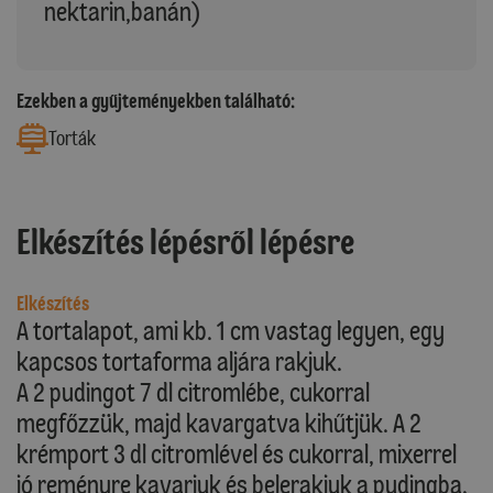
nektarin,banán)
Ezekben a gyűjteményekben található:
Torták
Elkészítés lépésről lépésre
Elkészítés
A tortalapot, ami kb. 1 cm vastag legyen, egy
kapcsos tortaforma aljára rakjuk.
A 2 pudingot 7 dl citromlébe, cukorral
megfőzzük, majd kavargatva kihűtjük. A 2
krémport 3 dl citromlével és cukorral, mixerrel
jó reményre kavarjuk és belerakjuk a pudingba.