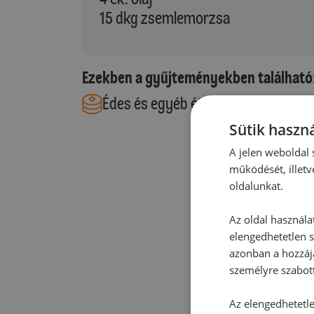
15 dkg zsemlemorzsa
Ezekben a gyűjteményekben található
Édes és egyéb ételek
Sütik haszná
A jelen weboldal s
működését, illetv
oldalunkat.
Az oldal használa
elengedhetetlen s
azonban a hozzájá
személyre szabot
Az elengedhetetlen