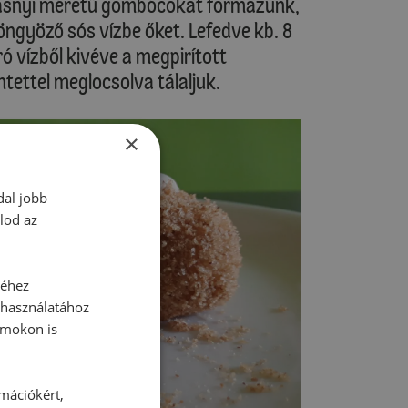
tojásnyi méretű gombócokat formázunk,
ngyöző sós vízbe őket. Lefedve kb. 8
ó vízből kivéve a megpirított
tettel meglocsolva tálaljuk.
×
dal jobb
lod az
séhez
 használatához
rmokon is
rmációkért,