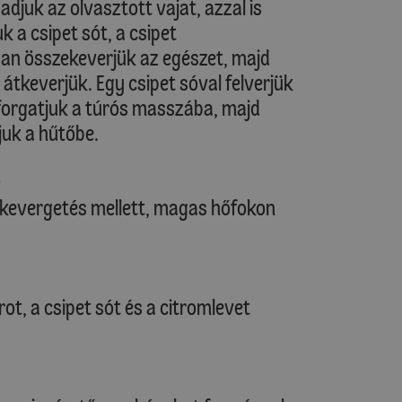
adjuk az olvasztott vajat, azzal is
 a csipet sót, a csipet
san összekeverjük az egészet, majd
átkeverjük. Egy csipet sóval felverjük
eforgatjuk a túrós masszába, majd
kjuk a hűtőbe.
e
 kevergetés mellett, magas hőfokon
rot, a csipet sót és a citromlevet