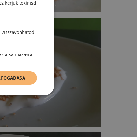
ez kérjük tekintsd
i
y visszavonhatod
ek alkalmazásra.
ELFOGADÁSA