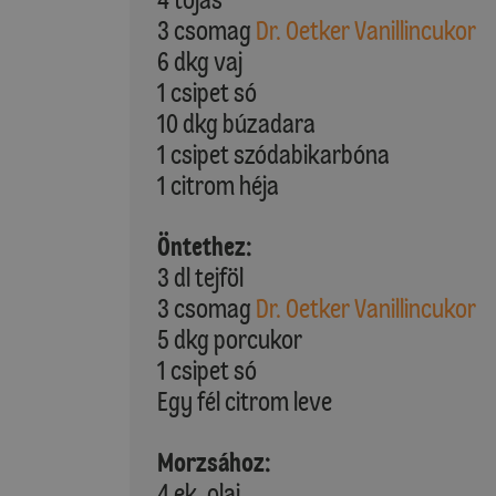
3 csomag
Dr. Oetker Vanillincukor
6 dkg vaj
1 csipet só
10 dkg búzadara
1 csipet szódabikarbóna
1 citrom héja
Öntethez:
3 dl tejföl
3 csomag
Dr. Oetker Vanillincukor
5 dkg porcukor
1 csipet só
Egy fél citrom leve
Morzsához:
4 ek. olaj