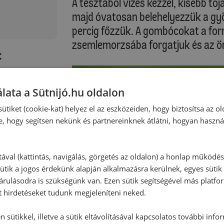
A tésztából vizes kézzel, kisebb 
majd óvatosan belehelyezzük a gyö
percig főzzük. A gombócokat a forr
zsemlemorzsába forgatjuk és az ön
:
lata a Sütnijó.hu oldalon
ütiket (cookie-kat) helyez el az eszközeiden, hogy biztosítsa az ol
e, hogy segítsen nekünk és partnereinknek átlátni, hogyan haszná
tával (kattintás, navigálás, görgetés az oldalon) a honlap működé
ütik a jogos érdekünk alapján alkalmazásra kerülnek, egyes sütik
rulásodra is szükségünk van. Ezen sütik segítségével más platfo
t hirdetéseket tudunk megjeleníteni neked.
 sütikkel, illetve a sütik eltávolításával kapcsolatos további info