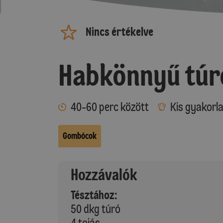
Nincs értékelve
Habkönnyű tú
40-60 perc között
Kis gyakorl
Gombócok
Hozzávalók
Tésztához:
50 dkg túró
4 tojás