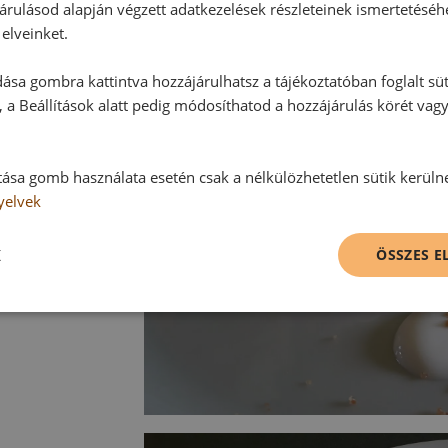
árulásod alapján végzett adatkezelések részleteinek ismertetéséh
elveinket.
ása gombra kattintva hozzájárulhatsz a tájékoztatóban foglalt süt
 a Beállítások alatt pedig módosíthatod a hozzájárulás körét vag
tása gomb használata esetén csak a nélkülözhetetlen sütik kerüln
yelvek
K
ÖSSZES 