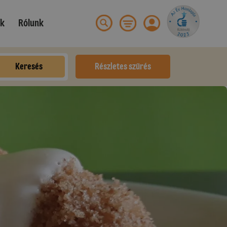
ek
Rólunk
Keresés
Részletes szűrés