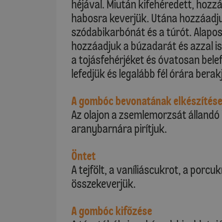
héjával. Miután kifehéredett, hozzá
habosra keverjük. Utána hozzáadjuk
szódabikarbónát és a túrót. Alapo
hozzáadjuk a búzadarát és azzal is 
a tojásfehérjéket és óvatosan bel
lefedjük és legalább fél órára bera
A gombóc bevonatának elkészítés
Az olajon a zsemlemorzsát állandó
aranybarnára pirítjuk.
Öntet
A tejfölt, a vaníliáscukrot, a porcuk
összekeverjük.
A gombóc kifőzése