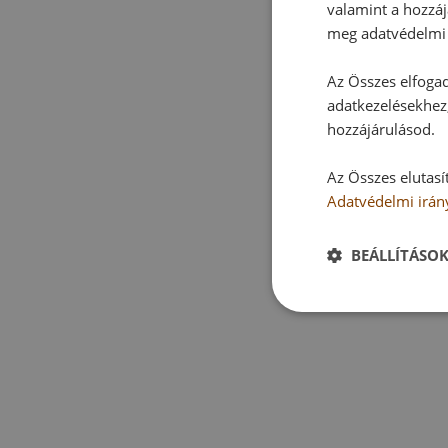
valamint a hozzáj
meg adatvédelmi 
Az Összes elfogad
adatkezelésekhez,
hozzájárulásod.
Az Összes elutasí
Adatvédelmi irán
BEÁLLÍTÁSO