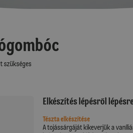
rógombóc
at szükséges
Elkészítés lépésről lépésr
Tészta elkészítése
A tojássárgáját kikeverjük a vaníli