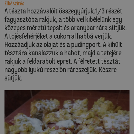
Elkészítés
A tészta hozzávalóit összegyúrjuk.1/3 részét
fagyasztóba rakjuk, a többivel kibélelünk egy
közepes méretű tepsit és aranybarnára sütjük.
A tojésfehérjéket a cukorral habbá verjük.
Hozzáadjuk az olajat és a pudingport. A kihűlt
tésztára kanalazzuk a habot, majd a tetejére
rakjuk a feldarabolt epret. A félretett tésztát
nagyobb lyukú reszelőn ráreszeljük. Készre
sütjük.