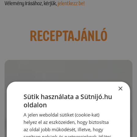
Vélemény írásához, kérjük,
jelentkezz be!
RECEPTAJÁNLÓ
×
Sütik használata a Sütnijó.hu
oldalon
A jelen weboldal sütiket (cookie-kat)
helyez el az eszközeiden, hogy biztosítsa
az oldal jobb működését, illetve, hogy
segítsen nekünk és partnereinknek átlátni,