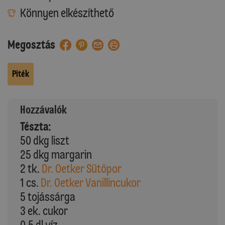
Könnyen elkészíthető
Megosztás
Piték
Hozzávalók
Tészta:
50 dkg liszt
25 dkg margarin
2 tk.
Dr. Oetker Sütőpor
1 cs.
Dr. Oetker Vanillincukor
5 tojássárga
3 ek. cukor
0,5 dl víz