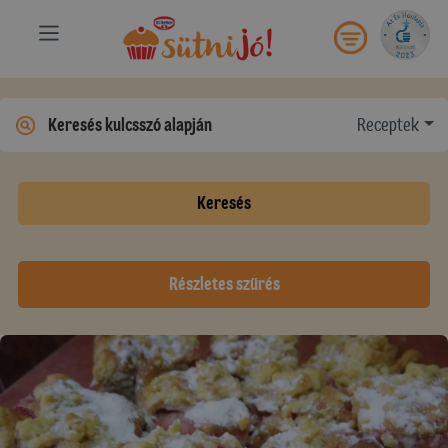
Receptek
Keresés
Részletes szűrés