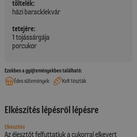
töltelék:
házi baracklekvár
tetejére:
1 tojássárgája
porcukor
Ezekben a gyűjteményekben található:
Édes sütemények
Kelt tészták
Elkészítés lépésről lépésre
Elkészítés
Az élesztőt felfuttatjuk a cukorral elkevert