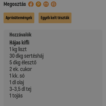
Megosztás
Aprósütemények
Egyéb kelt tészták
Hozzávalók
Hájas kifli
1 kg liszt
30 dkg sertésháj
5 dkg élesztő
2 ek. cukor
1 kk. só
1 dl olaj
3-3,5 dl tej
1 tojás