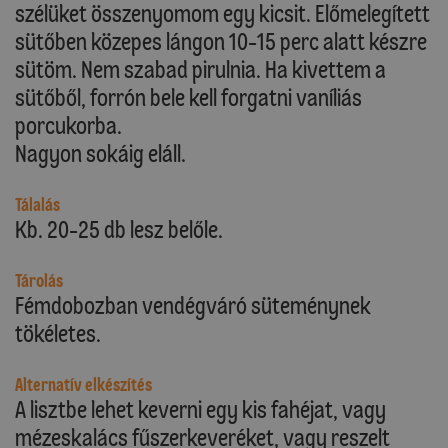
szélüket összenyomom egy kicsit. Előmelegített
sütőben közepes lángon 10-15 perc alatt készre
sütöm. Nem szabad pirulnia. Ha kivettem a
sütőből, forrón bele kell forgatni vaníliás
porcukorba.
Nagyon sokáig eláll.
Tálalás
Kb. 20-25 db lesz belőle.
Tárolás
Fémdobozban vendégváró süteménynek
tökéletes.
Alternatív elkészítés
A lisztbe lehet keverni egy kis fahéjat, vagy
mézeskalács fűszerkeveréket, vagy reszelt