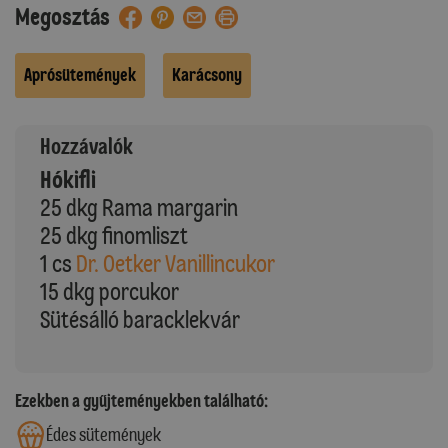
Megosztás
Aprósütemények
Karácsony
Hozzávalók
Hókifli
25 dkg Rama margarin
25 dkg finomliszt
1 cs
Dr. Oetker Vanillincukor
15 dkg porcukor
Sütésálló baracklekvár
Ezekben a gyűjteményekben található:
Édes sütemények