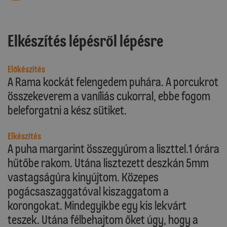
Elkészítés lépésről lépésre
Előkészítés
A Rama kockát felengedem puhára. A porcukrot
összekeverem a vaníliás cukorral, ebbe fogom
beleforgatni a kész sütiket.
Elkészítés
A puha margarint összegyúrom a liszttel.1 órára
hűtőbe rakom. Utána lisztezett deszkán 5mm
vastagságúra kinyújtom. Közepes
pogácsaszaggatóval kiszaggatom a
korongokat. Mindegyikbe egy kis lekvárt
teszek. Utána félbehajtom őket úgy, hogy a