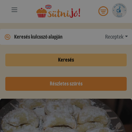
Receptek
Keresés
Részletes szűrés