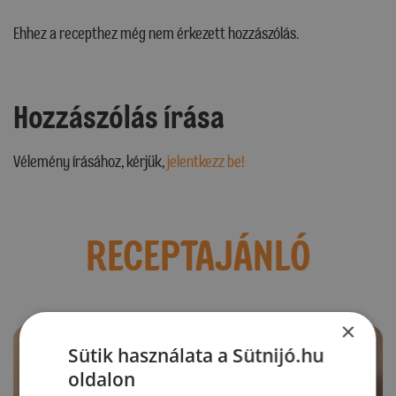
Ehhez a recepthez még nem érkezett hozzászólás.
Hozzászólás írása
Vélemény írásához, kérjük,
jelentkezz be!
RECEPTAJÁNLÓ
×
Sütik használata a Sütnijó.hu
oldalon