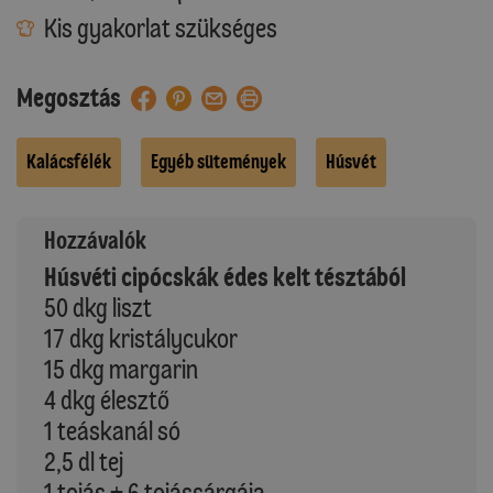
Kis gyakorlat szükséges
Megosztás
Kalácsfélék
Egyéb sütemények
Húsvét
Hozzávalók
Húsvéti cipócskák édes kelt tésztából
50 dkg liszt
17 dkg kristálycukor
15 dkg margarin
4 dkg élesztő
1 teáskanál só
2,5 dl tej
1 tojás + 6 tojássárgája