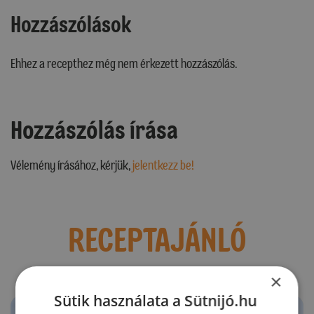
Hozzászólások
Ehhez a recepthez még nem érkezett hozzászólás.
Hozzászólás írása
Vélemény írásához, kérjük,
jelentkezz be!
RECEPTAJÁNLÓ
×
Sütik használata a Sütnijó.hu