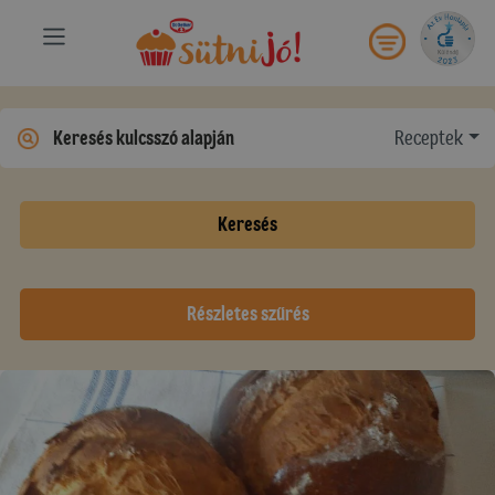
Receptek
Keresés
Részletes szűrés