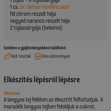
1 cs.
Dr. Oetker Vanillincukor
fél citrom reszelt héja
negyed narancs reszelt héja
2 tojássárgája (bekenni)
Ezekben a gyűjteményekben található:
Kelt tészták
Édes sütemények
Elkészítés lépésről lépésre
Elkészítés
A langyos tej felében az élesztőt felfuttatjuk. A
maradék langyos tejben feloldjuk a cukrot,