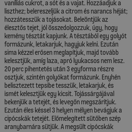
vaníliás cukrot, a sót és a vajat. Hozzáadjuk a
liszthez; belereszeljük a citrom és narancs héját;
hozzátesszük a tojásokat. Beleöntjük az
élesztős tejet, jól összedolgozzuk, úgy, hogy
kemény tésztát kapjunk. A tésztából egy golyót
formázunk, letakarjuk, hagyjuk kelni. Ezután
sima kézzel erősen meglapítjuk, majd tovább
kelesztjük, amíg laza, apró lyukacsos nem lesz.
20 perc pihentetés után 3 egyforma részre
osztjuk, szintén golyókat formázunk. Enyhén
belisztezett tepsibe tesszük, letakarjuk, és
ismét kelesztjük egy kicsit. Tojássárgájával
bekenjük a tetejét, és levegőn megszárítjuk.
Ezután éles késsel 3 helyen mélyen bevágjuk a
cipócskák tetejét. Előmelegített sütőben szép
aranybarnára sütjük. A megsült cipócskák