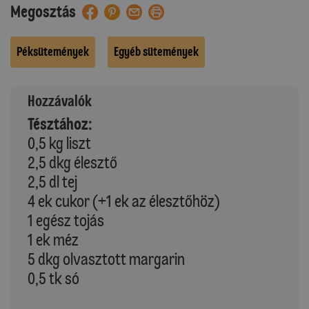
Megosztás
Péksütemények
Egyéb sütemények
Hozzávalók
Tésztához:
0,5 kg liszt
2,5 dkg élesztő
2,5 dl tej
4 ek cukor (+1 ek az élesztőhöz)
1 egész tojás
1 ek méz
5 dkg olvasztott margarin
0,5 tk só