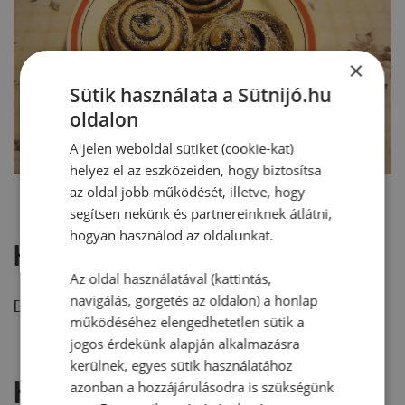
×
Sütik használata a Sütnijó.hu
oldalon
A jelen weboldal sütiket (cookie-kat)
helyez el az eszközeiden, hogy biztosítsa
az oldal jobb működését, illetve, hogy
segítsen nekünk és partnereinknek átlátni,
hogyan használod az oldalunkat.
Hozzászólások
Az oldal használatával (kattintás,
navigálás, görgetés az oldalon) a honlap
Ehhez a recepthez még nem érkezett hozzászólás.
működéséhez elengedhetetlen sütik a
jogos érdekünk alapján alkalmazásra
kerülnek, egyes sütik használatához
Hozzászólás írása
azonban a hozzájárulásodra is szükségünk