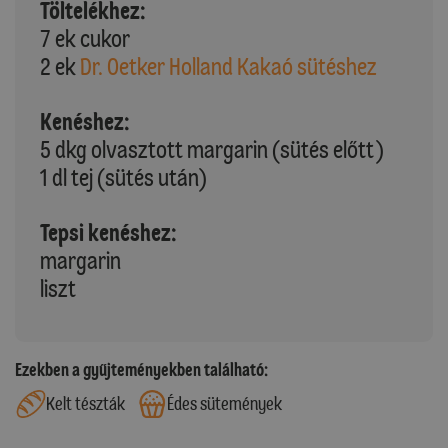
Töltelékhez:
7 ek cukor
2 ek
Dr. Oetker Holland Kakaó sütéshez
Kenéshez:
5 dkg olvasztott margarin (sütés előtt)
1 dl tej (sütés után)
Tepsi kenéshez:
margarin
liszt
Ezekben a gyűjteményekben található:
Kelt tészták
Édes sütemények