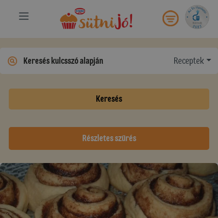
Receptek
Keresés
Részletes szűrés