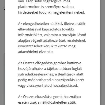
van. Ezen sütik segítségével más
platformokon is személyre szabott
Vélemény írásához, kérjük,
jelentkezz be!
hirdetéseket tudunk megjeleníteni neked.
Az elengedhetetlen sütikkel, illetve a sütik
RECEPTAJÁNLÓ
eltávolításával kapcsolatos további
információkért, valamint a hozzájárulásod
alapján végzett adatkezelések részleteinek
ismertetéséhez kérjük tekintsd meg
adatvédelmi elveinket.
Az Összes elfogadása gombra kattintva
hozzájárulhatsz a tájékoztatóban foglalt
süti adatkezelésekhez, a Beállítások alatt
pedig módosíthatod a hozzájárulás körét
vagy visszavonhatod hozzájárulásod.
Az Összes elutasítása gomb használata
esetén csak a nélkülözhetetlen sütik