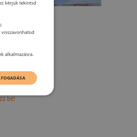
ez kérjük tekintsd
i
y visszavonhatod
tt hozzászólás.
ek alkalmazásra.
ELFOGADÁSA
zz be!