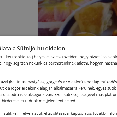
lata a Sütnijó.hu oldalon
ütiket (cookie-kat) helyez el az eszközeiden, hogy biztosítsa az ol
e, hogy segítsen nekünk és partnereinknek átlátni, hogyan haszná
tával (kattintás, navigálás, görgetés az oldalon) a honlap működé
ütik a jogos érdekünk alapján alkalmazásra kerülnek, egyes sütik
rulásodra is szükségünk van. Ezen sütik segítségével más platfo
t hirdetéseket tudunk megjeleníteni neked.
 sütikkel, illetve a sütik eltávolításával kapcsolatos további info