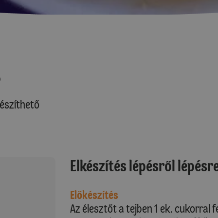
s
észíthető
Elkészítés lépésről lépésr
Előkészítés
Az élesztőt a tejben 1 ek. cukorral f