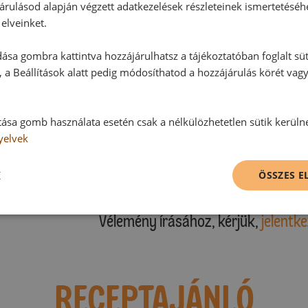
árulásod alapján végzett adatkezelések részleteinek ismertetéséh
elveinket.
ása gombra kattintva hozzájárulhatsz a tájékoztatóban foglalt süt
Hozzászólások
 a Beállítások alatt pedig módosíthatod a hozzájárulás körét vag
Ehhez a recepthez még nem érkeze
tása gomb használata esetén csak a nélkülözhetetlen sütik kerüln
yelvek
K
ÖSSZES 
Hozzászólás írása
Vélemény írásához, kérjük,
jelentke
RECEPTAJÁNLÓ