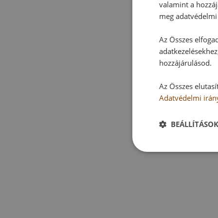
valamint a hozzáj
meg adatvédelmi 
Az Összes elfogad
adatkezelésekhez,
hozzájárulásod.
Az Összes elutasí
Adatvédelmi irán
BEÁLLÍTÁSO