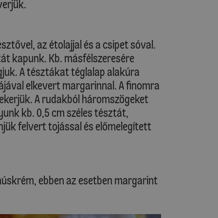
verjük.
ztővel, az étolajjal és a csipet sóval.
át kapunk. Kb. másfélszeresére
gjuk. A tésztákat téglalap alakúra
ájával elkevert margarinnal. A finomra
tekerjük. A rudakból háromszögeket
unk kb. 0,5 cm széles tésztát,
jük felvert tojással és előmelegített
l. húskrém, ebben az esetben margarint