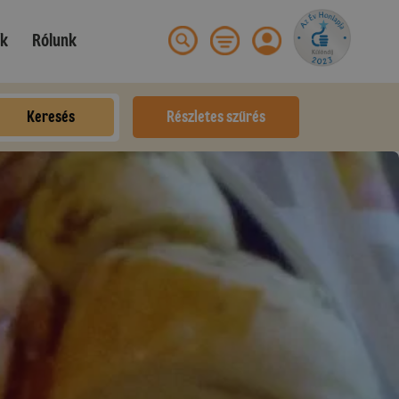
ek
Rólunk
Keresés
Részletes szűrés