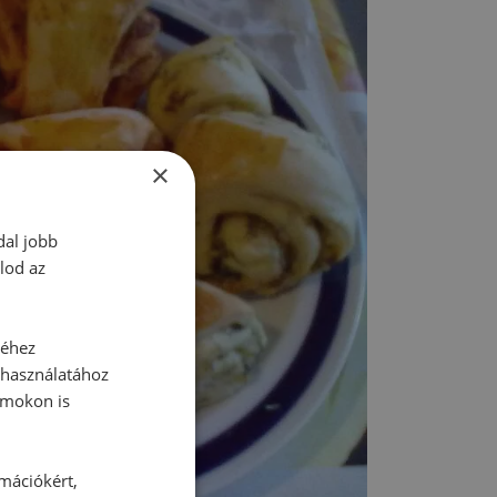
×
dal jobb
lod az
séhez
 használatához
rmokon is
rmációkért,