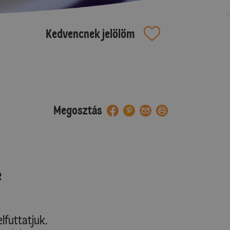
Kedvencnek jelölöm
Megosztás
e
elfuttatjuk.