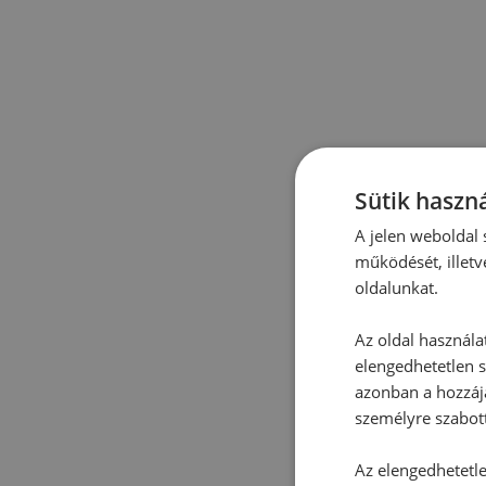
Sütik haszná
A jelen weboldal s
működését, illetv
oldalunkat.
Az oldal használa
elengedhetetlen s
azonban a hozzájá
személyre szabot
Az elengedhetetlen