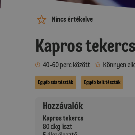
Nincs értékelve
Kapros tekerc
40-60 perc között
Könnyen elk
Egyéb sós tészták
Egyéb kelt tészták
Hozzávalók
Kapros tekercs
80 dkg liszt
5 dkg élesztő