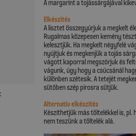
A margarint a tojássárgájával kike
Elkészítés
A lisztet összegyúrjuk a megkelt éles
Rugalmas közepesen kemény tészt
kelesztjük. Ha megkelt négyfelé vá
nyújtjuk és megkenjük a tojás sárg
vágott kaporral megszórjuk és fel
vágunk, úgy hogy a csúcsánál hagy
különben szétesik. A tetejét megken
sütőben szép pirosra sütjük.
:
Alternatív elkészítés
Készíthetjük más töltelékkel is, p
nem teszünk a töltelék alá.