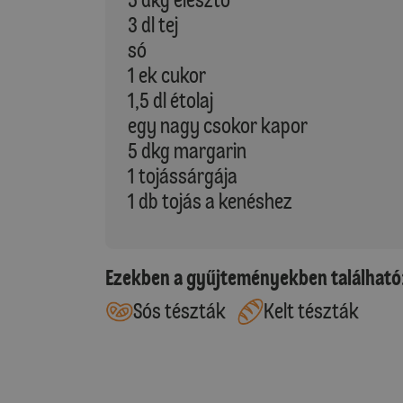
3 dl tej
só
1 ek cukor
1,5 dl étolaj
egy nagy csokor kapor
5 dkg margarin
1 tojássárgája
1 db tojás a kenéshez
Ezekben a gyűjteményekben található
Sós tészták
Kelt tészták