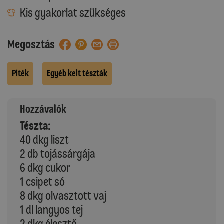
Kis gyakorlat szükséges
Megosztás
Piték
Egyéb kelt tészták
Hozzávalók
Tészta:
40 dkg liszt
2 db tojássárgája
6 dkg cukor
1 csipet só
8 dkg olvasztott vaj
1 dl langyos tej
2 dkg élesztő