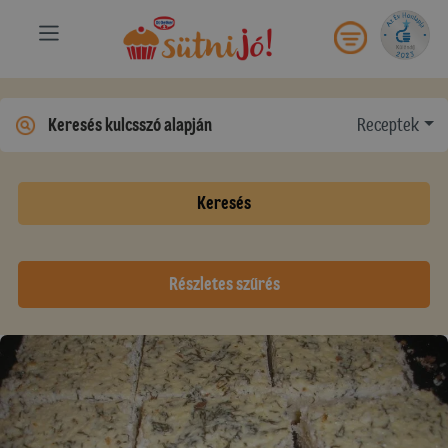
Receptek
Keresés
Részletes szűrés