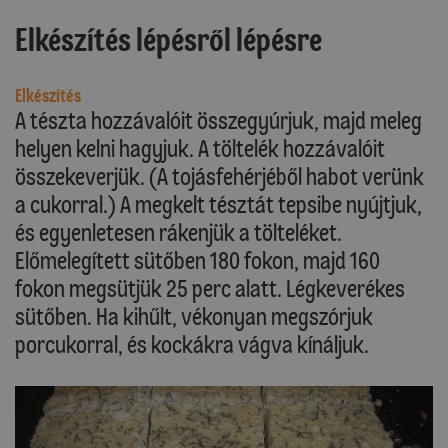
Elkészítés lépésről lépésre
Elkészítés
A tészta hozzávalóit összegyúrjuk, majd meleg
helyen kelni hagyjuk. A töltelék hozzávalóit
összekeverjük. (A tojásfehérjéből habot verünk
a cukorral.) A megkelt tésztát tepsibe nyújtjuk,
és egyenletesen rákenjük a tölteléket.
Előmelegített sütőben 180 fokon, majd 160
fokon megsütjük 25 perc alatt. Légkeverékes
sütőben. Ha kihűlt, vékonyan megszórjuk
porcukorral, és kockákra vágva kínáljuk.