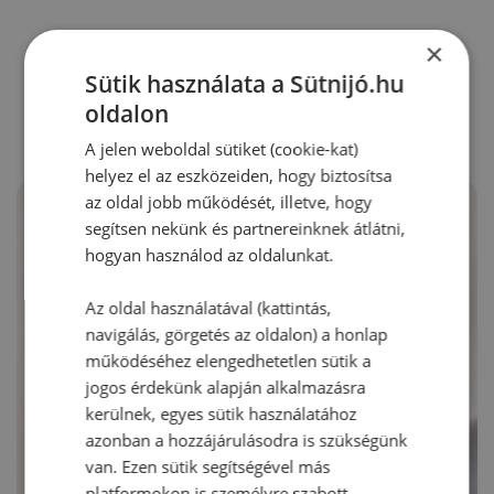
×
RECEPTAJÁNLÓ
Sütik használata a Sütnijó.hu
oldalon
A jelen weboldal sütiket (cookie-kat)
helyez el az eszközeiden, hogy biztosítsa
az oldal jobb működését, illetve, hogy
segítsen nekünk és partnereinknek átlátni,
hogyan használod az oldalunkat.
Az oldal használatával (kattintás,
navigálás, görgetés az oldalon) a honlap
működéséhez elengedhetetlen sütik a
jogos érdekünk alapján alkalmazásra
kerülnek, egyes sütik használatához
azonban a hozzájárulásodra is szükségünk
van. Ezen sütik segítségével más
platformokon is személyre szabott