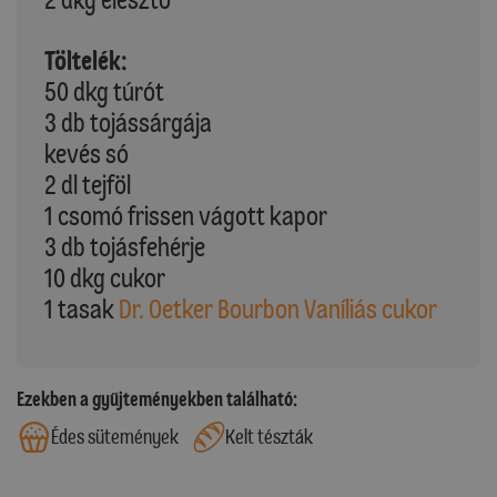
Töltelék:
50 dkg túrót
3 db tojássárgája
kevés só
2 dl tejföl
1 csomó frissen vágott kapor
3 db tojásfehérje
10 dkg cukor
1 tasak
Dr. Oetker Bourbon Vaníliás cukor
Ezekben a gyűjteményekben található:
Édes sütemények
Kelt tészták