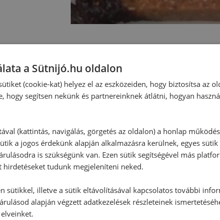
Hozzászólások
lata a Sütnijó.hu oldalon
ütiket (cookie-kat) helyez el az eszközeiden, hogy biztosítsa az ol
Ehhez a recepthez még nem érkeze
e, hogy segítsen nekünk és partnereinknek átlátni, hogyan haszná
tával (kattintás, navigálás, görgetés az oldalon) a honlap működé
Hozzászólás írása
ütik a jogos érdekünk alapján alkalmazásra kerülnek, egyes sütik
rulásodra is szükségünk van. Ezen sütik segítségével más platfo
t hirdetéseket tudunk megjeleníteni neked.
Vélemény írásához, kérjük,
jelentke
 sütikkel, illetve a sütik eltávolításával kapcsolatos további info
árulásod alapján végzett adatkezelések részleteinek ismertetéséh
elveinket.