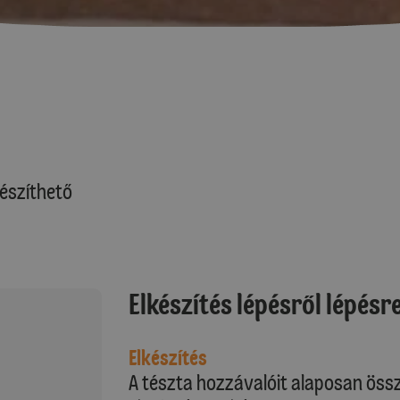
észíthető
Elkészítés lépésről lépésr
Elkészítés
A tészta hozzávalóit alaposan össz