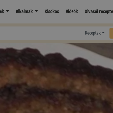
ek
Alkalmak
Kisokos
Videók
Olvasói recept
Receptek