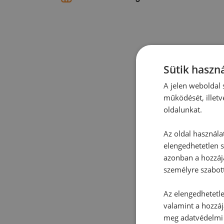
Sütik haszná
A jelen weboldal s
működését, illetv
oldalunkat.
Az oldal használa
elengedhetetlen s
azonban a hozzájá
személyre szabot
Az elengedhetetlen
valamint a hozzáj
meg adatvédelmi 