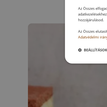
Az Összes elfogad
adatkezelésekhez,
hozzájárulásod.
Az Összes elutasí
Adatvédelmi irán
BEÁLLÍTÁSO