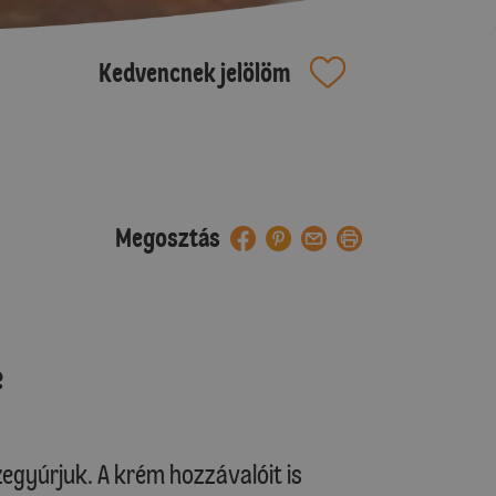
Kedvencnek jelölöm
Megosztás
e
egyúrjuk. A krém hozzávalóit is