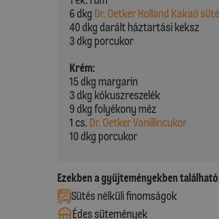
6 dkg
Dr. Oetker Holland Kakaó süt
40 dkg darált háztartási keksz
3 dkg porcukor
Krém:
15 dkg margarin
3 dkg kókuszreszelék
9 dkg folyékony méz
1 cs.
Dr. Oetker Vanillincukor
10 dkg porcukor
Ezekben a gyűjteményekben található
Sütés nélküli finomságok
Édes sütemények