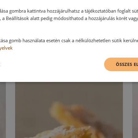
RECEPTAJÁNLÓ
ása gombra kattintva hozzájárulhatsz a tájékoztatóban foglalt süt
 a Beállítások alatt pedig módosíthatod a hozzájárulás körét vag
tása gomb használata esetén csak a nélkülözhetetlen sütik kerüln
yelvek
K
ÖSSZES 