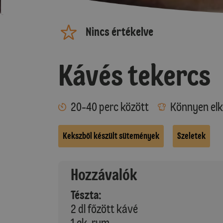
Nincs értékelve
Kávés tekercs
20-40 perc között
Könnyen elk
Kekszből készült sütemények
Szeletek
Hozzávalók
Tészta:
2 dl főzött kávé
1 ek. rum