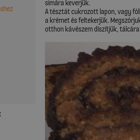
simára keverjük.
éshez
A tésztát cukrozott lapon, vagy fól
a krémet és feltekerjük. Megszórju
otthon kávészem díszítjük, tálcára
: