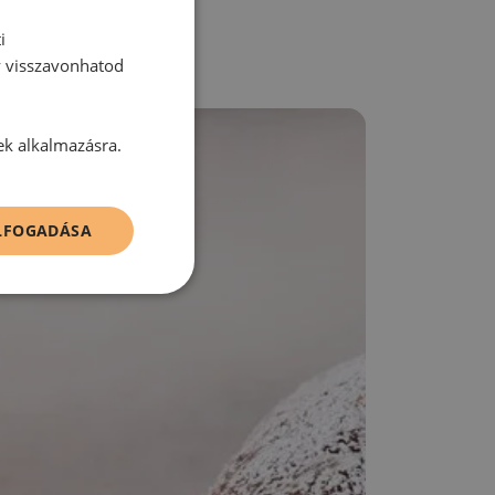
i
y visszavonhatod
ek alkalmazásra.
ELFOGADÁSA