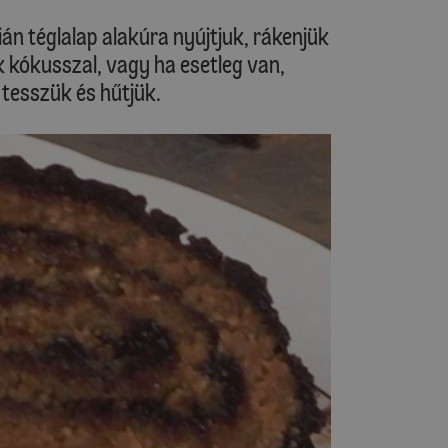
ián téglalap alakúra nyújtjuk, rákenjük
k kókusszal, vagy ha esetleg van,
 tesszük és hűtjük.