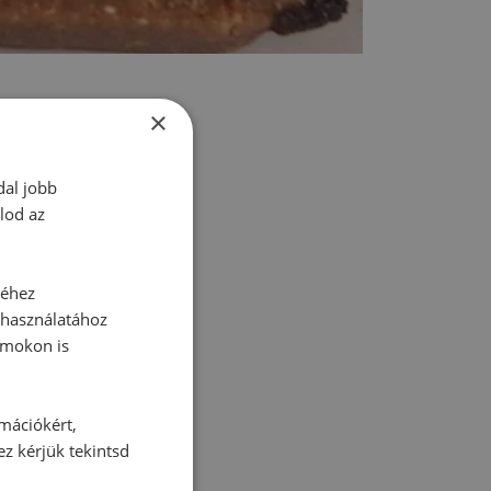
×
dal jobb
tt hozzászólás.
lod az
séhez
 használatához
rmokon is
zz be!
rmációkért,
ez kérjük tekintsd