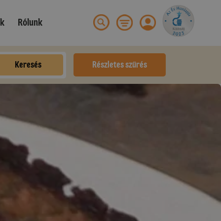
ek
Rólunk
Keresés
Részletes szűrés