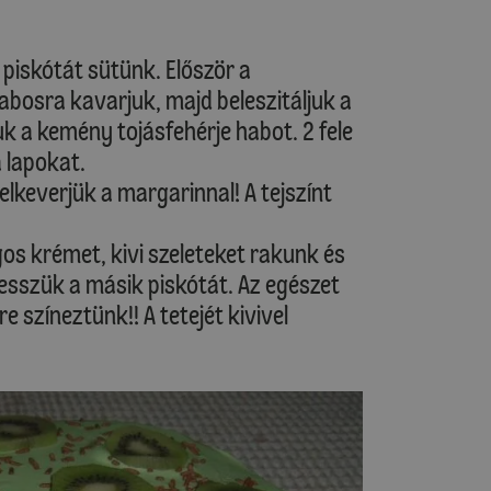
iskótát sütünk. Először a
bosra kavarjuk, majd beleszitáljuk a
uk a kemény tojásfehérje habot. 2 fele
 lapokat.
lkeverjük a margarinnal! A tejszínt
gos krémet, kivi szeleteket rakunk és
tesszük a másik piskótát. Az egészet
e színeztünk!! A tetejét kivivel