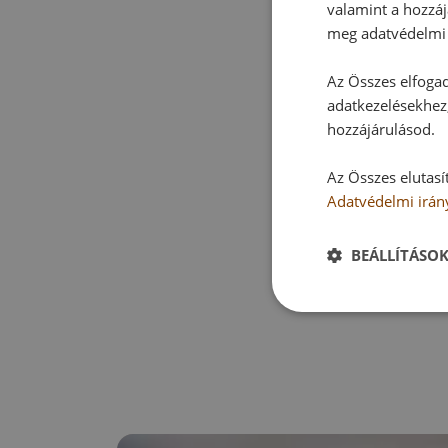
valamint a hozzáj
meg adatvédelmi 
Az Összes elfogad
adatkezelésekhez,
hozzájárulásod.
Az Összes elutasí
Adatvédelmi irán
BEÁLLÍTÁSO