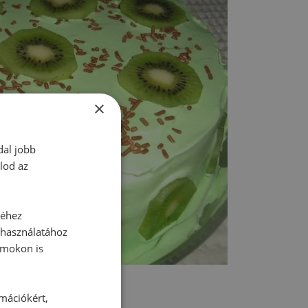
×
dal jobb
lod az
séhez
 használatához
rmokon is
rmációkért,