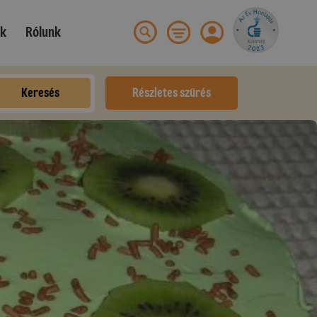
ek
Rólunk
Keresés
Részletes szűrés