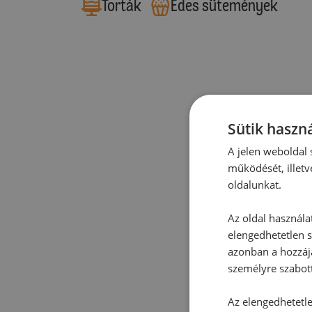
Torták
Édes sütemények
Sütik haszná
A jelen weboldal s
működését, illetv
oldalunkat.
Az oldal használa
elengedhetetlen s
azonban a hozzájá
személyre szabot
Az elengedhetetlen