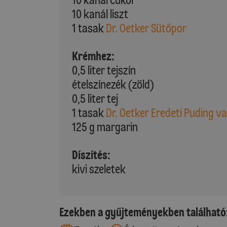
10 kanál liszt
1 tasak
Dr. Oetker Sütőpor
Krémhez:
0,5 liter tejszín
ételszínezék (zöld)
0,5 liter tej
1 tasak
Dr. Oetker Eredeti Puding va
125 g margarin
Díszítés:
kivi szeletek
Ezekben a gyűjteményekben található