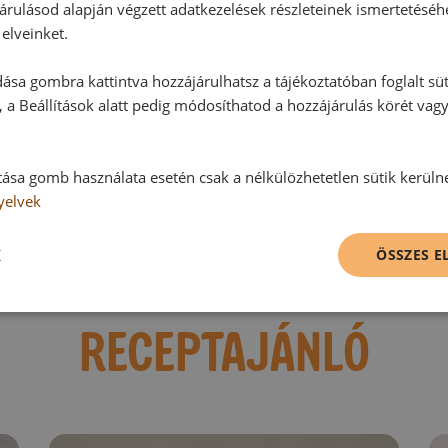
árulásod alapján végzett adatkezelések részleteinek ismertetéséh
Hozzászólások
elveinket.
ása gombra kattintva hozzájárulhatsz a tájékoztatóban foglalt süt
Ehhez a recepthez még nem érkeze
 a Beállítások alatt pedig módosíthatod a hozzájárulás körét vag
Hozzászólás írása
tása gomb használata esetén csak a nélkülözhetetlen sütik kerüln
yelvek
Vélemény írásához, kérjük,
jelentke
K
ÖSSZES 
RECEPTAJÁNLÓ