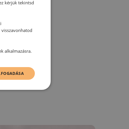
ez kérjük tekintsd
i
tt hozzászólás.
y visszavonhatod
ek alkalmazásra.
zz be!
ELFOGADÁSA