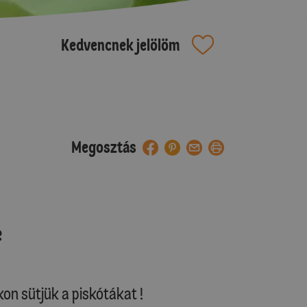
Kedvencnek jelölöm
Megosztás
e
kon sütjük a piskótákat !