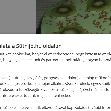
lata a Sütnijó.hu oldalon
ütiket (cookie-kat) helyez el az eszközeiden, hogy biztosítsa az ol
e, hogy segítsen nekünk és partnereinknek átlátni, hogyan haszná
tával (kattintás, navigálás, görgetés az oldalon) a honlap működé
ütik a jogos érdekünk alapján alkalmazásra kerülnek, egyes sütik
rulásodra is szükségünk van. Ezen sütik segítségével más platfo
t hirdetéseket tudunk megjeleníteni neked.
 sütikkel, illetve a sütik eltávolításával kapcsolatos további info