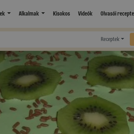
ek
Alkalmak
Kisokos
Videók
Olvasói recept
Receptek