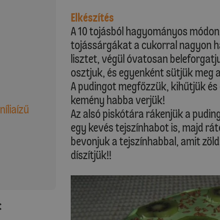
Elkészítés
A 10 tojásból hagyományos módon p
tojássárgákat a cukorral nagyon ha
lisztet, végül óvatosan beleforgatj
osztjuk, és egyenként sütjük meg a
A pudingot megfőzzük, kihűtjük és e
kemény habba verjük!
níliaízű
Az alsó piskótára rákenjük a pudin
egy kevés tejszínhabot is, majd rá
bevonjuk a tejszínhabbal, amit zöldr
díszítjük!!
: