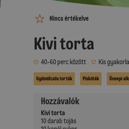
Nincs értékelve
Kivi torta
40-60 perc között
Kis gyakorl
Gyümölcsös torták
Piskóták
Ünnepi al
Hozzávalók
Kivi torta
10 darab tojás
10 kanál cukor