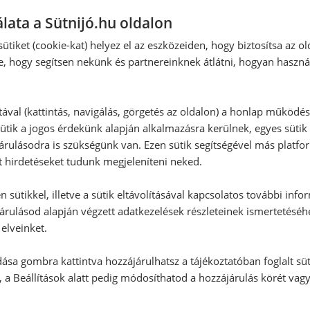
lata a Sütnijó.hu oldalon
ütiket (cookie-kat) helyez el az eszközeiden, hogy biztosítsa az ol
Hozzászólás írása
:
e, hogy segítsen nekünk és partnereinknek átlátni, hogyan haszná
Vélemény írásához, kérjük,
jelentke
tával (kattintás, navigálás, görgetés az oldalon) a honlap működé
ütik a jogos érdekünk alapján alkalmazásra kerülnek, egyes sütik
rulásodra is szükségünk van. Ezen sütik segítségével más platfo
RECEPTAJÁNLÓ
t hirdetéseket tudunk megjeleníteni neked.
 sütikkel, illetve a sütik eltávolításával kapcsolatos további info
árulásod alapján végzett adatkezelések részleteinek ismertetéséh
elveinket.
ása gombra kattintva hozzájárulhatsz a tájékoztatóban foglalt süt
 a Beállítások alatt pedig módosíthatod a hozzájárulás körét vag