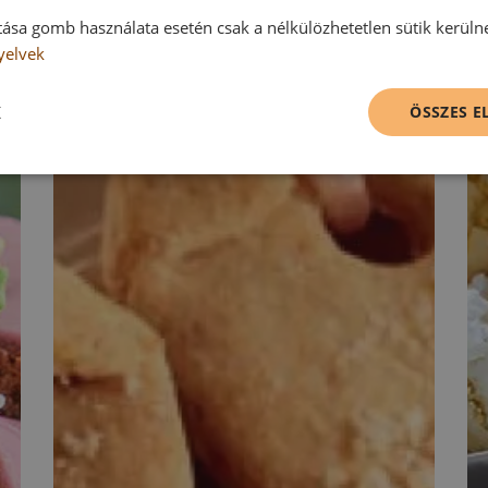
tása gomb használata esetén csak a nélkülözhetetlen sütik kerüln
yelvek
K
ÖSSZES 