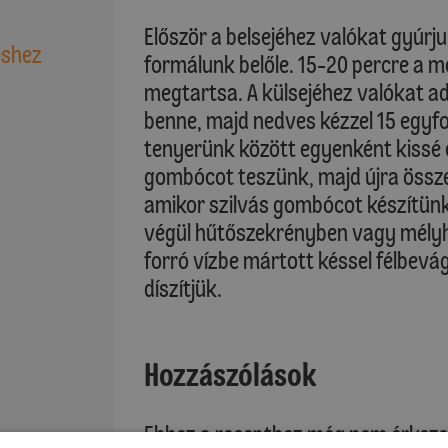
Először a belsejéhez valókat gyúrju
éshez
formálunk belőle. 15-20 percre a 
megtartsa. A külsejéhez valókat ad
benne, majd nedves kézzel 15 egyf
tenyerünk között egyenként kissé e
gombócot teszünk, majd újra öss
amikor szilvás gombócot készítün
végül hűtőszekrényben vagy mélyh
forró vízbe mártott késsel félbevá
díszítjük.
Hozzászólások
Ehhez a recepthez még nem érkeze