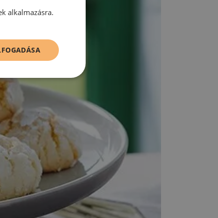
ek alkalmazásra.
ELFOGADÁSA