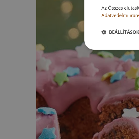
Az Összes elutasí
Adatvédelmi irán
BEÁLLÍTÁSO