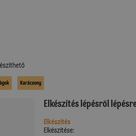
észíthető
ságok
Karácsony
Elkészítés lépésről lépésr
Elkészítés
Elkészítése: