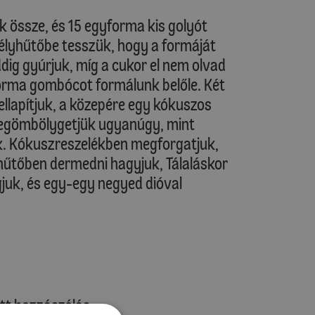
k össze, és 15 egyforma kis golyót
mélyhűtőbe tesszük, hogy a formáját
dig gyúrjuk, míg a cukor el nem olvad
orma gombócot formálunk belőle. Két
llapítjuk, a közepére egy kókuszos
zegömbölygetjük ugyanúgy, mint
k. Kókuszreszelékben megforgatjuk,
űtőben dermedni hagyjuk, Tálaláskor
gjuk, és egy-egy negyed dióval
tt hozzászólás.