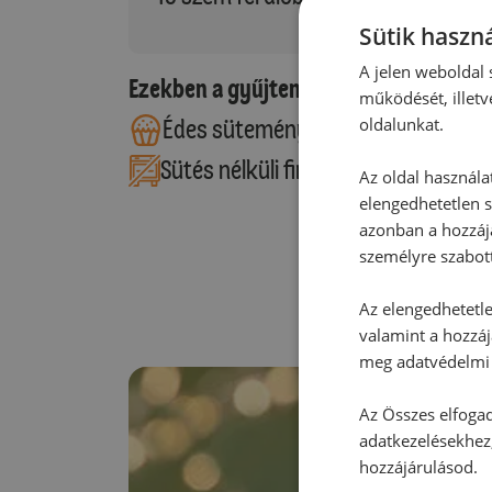
Sütik haszná
A jelen weboldal s
Ezekben a gyűjteményekben található
működését, illetv
oldalunkat.
Édes sütemények
Sütés nélküli finomságok
Az oldal használa
elengedhetetlen s
azonban a hozzájá
személyre szabot
Az elengedhetetlen
valamint a hozzáj
meg adatvédelmi 
Az Összes elfogad
adatkezelésekhez,
hozzájárulásod.