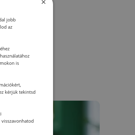
×
dal jobb
lod az
zz be!
séhez
 használatához
rmokon is
rmációkért,
ez kérjük tekintsd
i
y visszavonhatod