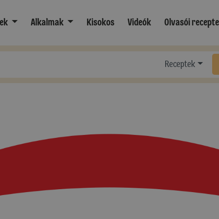
ek
Alkalmak
Kisokos
Videók
Olvasói recept
Receptek