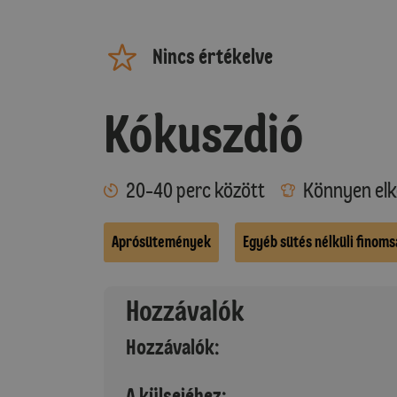
Nincs értékelve
Kókuszdió
20-40 perc között
Könnyen elk
Aprósütemények
Egyéb sütés nélküli finom
Hozzávalók
Hozzávalók:
A külsejéhez: