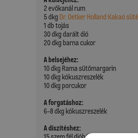
2 evőkanál rum
5 dkg
Dr. Oetker Holland Kakaó süt
1 db tojás
30 dkg darált dió
20 dkg barna cukor
A belsejéhez:
10 dkg Rama sütőmargarin
10 dkg kókuszreszelék
10 dkg porcukor
A forgatáshoz:
6-8 dkg kókuszreszelék
A díszítéshez:
15 szem fél dióbél