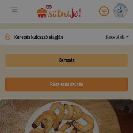
Receptek
Keresés
Részletes szűrés