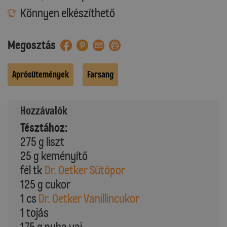
Könnyen elkészíthető
Megosztás
Aprósütemények
Farsang
Hozzávalók
Tésztához:
275 g liszt
25 g keményítő
fél tk
Dr. Oetker Sütőpor
125 g cukor
1 cs
Dr. Oetker Vanillincukor
1 tojás
175 g puha vaj