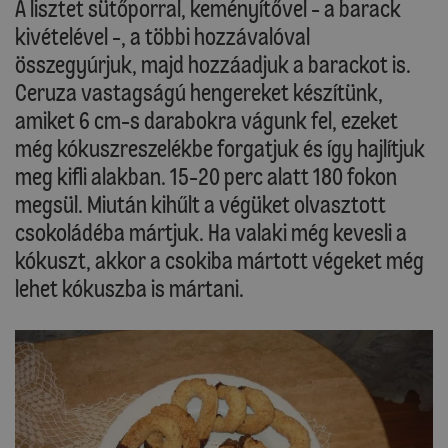
A lisztet sütőporral, keményítővel - a barack
kivételével -, a többi hozzávalóval
összegyúrjuk, majd hozzáadjuk a barackot is.
Ceruza vastagságú hengereket készítünk,
amiket 6 cm-s darabokra vágunk fel, ezeket
még kókuszreszelékbe forgatjuk és így hajlítjuk
meg kifli alakban. 15-20 perc alatt 180 fokon
megsül. Miután kihűlt a végüket olvasztott
csokoládéba mártjuk. Ha valaki még kevesli a
kókuszt, akkor a csokiba mártott végeket még
lehet kókuszba is mártani.