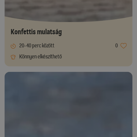
Konfettis mulatság
20-40 perc között
0
Könnyen elkészíthető